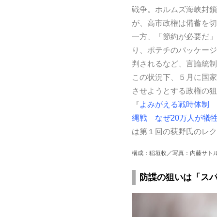
戦争。ホルムズ海峡封鎖
が、高市政権は備蓄を切
一方、「節約が必要だ」
り、ポテチのパッケージ
判されるなど、言論統制
この状況下、５月に国家
させようとする政権の狙
『
よみがえる戦時体制 
縄戦 なぜ20万人が犠
は第１回の荻野氏のレク
構成：稲垣收／写真：内藤サト
防諜の狙いは「ス