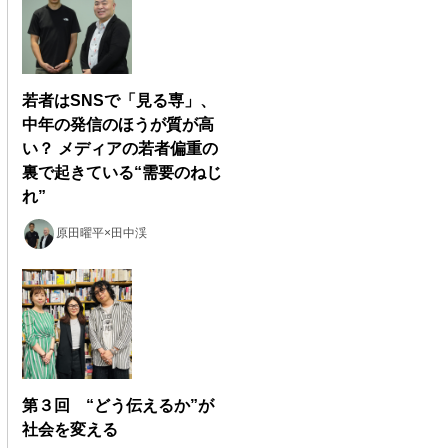
若者はSNSで「見る専」、
中年の発信のほうが質が高
い？ メディアの若者偏重の
裏で起きている“需要のねじ
れ”
原田曜平×田中渓
第３回 “どう伝えるか”が
社会を変える