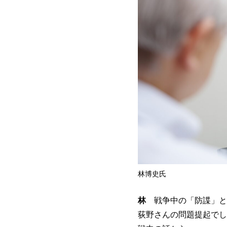
林博史氏
林
戦争中の「防諜」と
荻野さんの問題提起でし