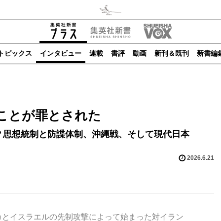
トピックス
インタビュー
連載
書評
動画
新刊＆既刊
新書編
ことが罪とされた
？思想統制と防諜体制、沖縄戦、そして現代日本
2026.6.21
リカとイスラエルの先制攻撃によって始まった対イラン