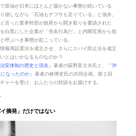
で原油が日本にほとんど届かない事態が続いている
り崩しながら「石油もナフサも足りている」と強弁。
と言った業界幹部が政府から聞き取りを要請された
を白黒にした企業が「売名行為だ」と内閣官房から批
と呼ぶべき事態が起こっている。
情報局設置法を成立させ、さらにスパイ防止法を成立
いとはいかなるものなのか？
治安体制の歴史と現在
』著者の荻野富士夫氏と、『
沖
牲になったのか
』著者の林博史氏の共同企画。第２回
チャーを受け、おふたりの対談をお届けする。
ル
パイ摘発」だけではない