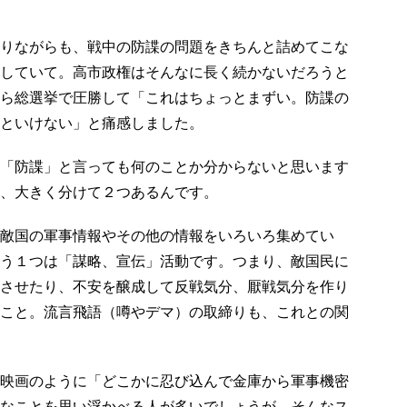
りながらも、戦中の防諜の問題をきちんと詰めてこな
していて。高市政権はそんなに長く続かないだろうと
ら総選挙で圧勝して「これはちょっとまずい。防諜の
といけない」と痛感しました。
「防諜」と言っても何のことか分からないと思います
、大きく分けて２つあるんです。
敵国の軍事情報やその他の情報をいろいろ集めてい
う１つは「謀略、宣伝」活動です。つまり、敵国民に
させたり、不安を醸成して反戦気分、厭戦気分を作り
こと。流言飛語（噂やデマ）の取締りも、これとの関
映画のように「どこかに忍び込んで金庫から軍事機密
なことを思い浮かべる人が多いでしょうが、そんなス