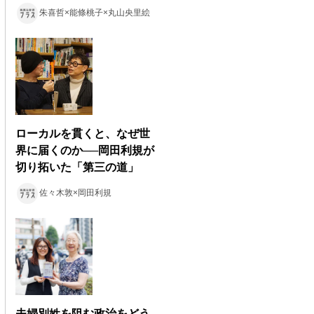
朱喜哲×能條桃子×丸山央里絵
ローカルを貫くと、なぜ世
界に届くのか──岡田利規が
切り拓いた「第三の道」
佐々木敦×岡田利規
夫婦別姓を阻む政治をどう