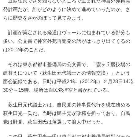
近隣住民でさえ知らないところで生まれた神宮外苑再開
発計画だが、誰がどのように決めて進めていったのか、さ
らに歴史をさかのぼって見てみよう。
計画が策定される経過はヴェールに包まれている部分も
多い。公文書で神宮外苑再開発の話がはっきり出てくるの
は2012年のことだ。
それは東京都都市整備局の公文書で、「霞ヶ丘競技場の
建替えについて（萩生田元代議士との情報交換）」という
面会記録である。日時は平成24年（2012年）２月28日14時
30分～15時、場所は自民党控室と書かれている。
萩生田元代議士とは、自民党の幹事長代行を現在務める
萩生田光一氏だ。当時は民主党が政権を担っており、自民
党は野党、萩生田氏は落選して浪人中だった。
この日、萩生田光一氏は東京都の都市整備局幹部だった