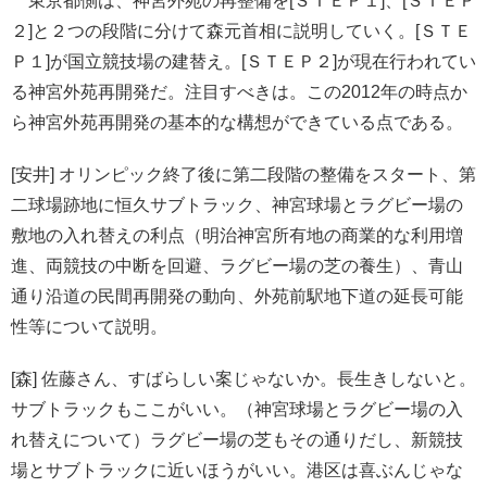
東京都側は、神宮外苑の再整備を[ＳＴＥＰ１]、[ＳＴＥＰ
２]と２つの段階に分けて森元首相に説明していく。[ＳＴＥ
Ｐ１]が国立競技場の建替え。[ＳＴＥＰ２]が現在行われてい
る神宮外苑再開発だ。注目すべきは。この2012年の時点か
ら神宮外苑再開発の基本的な構想ができている点である。
[安井] オリンピック終了後に第二段階の整備をスタート、第
二球場跡地に恒久サブトラック、神宮球場とラグビー場の
敷地の入れ替えの利点（明治神宮所有地の商業的な利用増
進、両競技の中断を回避、ラグビー場の芝の養生）、青山
通り沿道の民間再開発の動向、外苑前駅地下道の延長可能
性等について説明。
[森] 佐藤さん、すばらしい案じゃないか。長生きしないと。
サブトラックもここがいい。（神宮球場とラグビー場の入
れ替えについて）ラグビー場の芝もその通りだし、新競技
場とサブトラックに近いほうがいい。港区は喜ぶんじゃな