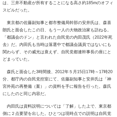
は、三井不動産が所有することになる高さ約185mのオフィ
スビルだった。
東京都の佐藤副知事と都市整備局幹部の安井氏は、森喜
朗氏と面会したこの日、もう一人の大物政治家も訪ねる。
「都議会のドン」と言われた自民党の内田茂氏（2022年死
去）だ。内田氏も当時は落選中で都議会議員ではないにも
関わらず、その威光は衰えず、自民党都連幹事長の座にと
どまっていた。
森氏と面会した3時間後、2012年５月15日17時～17時20
分、都庁内の自民党控室にて、佐藤副知事と安井氏は「神
宮外苑の再整備（案）」の資料を手に報告を行った。森氏
にしたのと同じ内容だ。
内田氏は資料説明については「了解」した上で、東京都
側に２点要望を出した。ひとつは現時点での説明は自民党