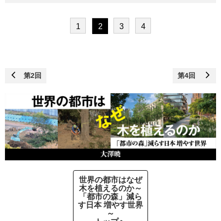
1
2
3
4
第2回
第4回
世界の都市はなぜ
木を植えるのか～
「都市の森」減ら
す日本 増やす世界
～