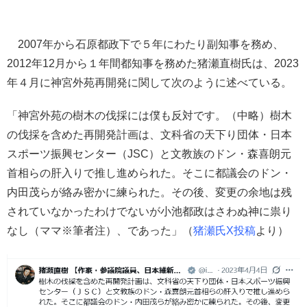
2007年から石原都政下で５年にわたり副知事を務め、
2012年12月から１年間都知事を務めた猪瀬直樹氏は、2023
年４月に神宮外苑再開発に関して次のように述べている。
「神宮外苑の樹木の伐採には僕も反対です。（中略）樹木
の伐採を含めた再開発計画は、文科省の天下り団体・日本
スポーツ振興センター（JSC）と文教族のドン・森喜朗元
首相らの肝入りで推し進められた。そこに都議会のドン・
内田茂らが絡み密かに練られた。その後、変更の余地は残
されていなかったわけでないが小池都政はさわぬ神に祟り
なし（ママ※筆者注）、であった」（
猪瀬氏X投稿
より）