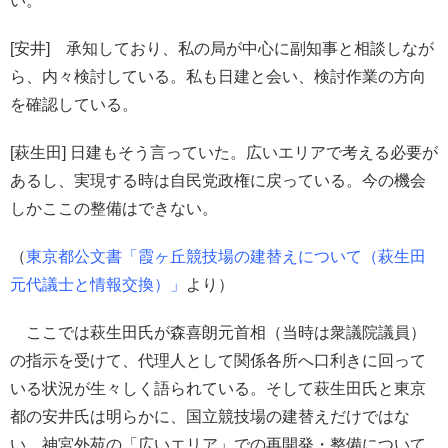
い。
[安井] 承知しており、私の局が中心に副知事と相談しなが
ら、内々検討している。私も日建と会い、検討作業の方向
を確認している。
[萩生田] 日建もそう言っていた。広いエリアで考える必要が
あるし、実現する時は自民党政権に戻っている。今の機会
しかここの整備はできない。
（
東京都公文書「霞ヶ丘競技場の建替えについて（萩生田
元代議士と情報交換）」
より）
ここでは萩生田氏が森喜朗元首相（当時は衆議院議員）
の指示を受けて、代理人として関係各所へ口利きに回って
いる状況が生々しく語られている。そして萩生田氏と東京
都の安井氏は明らかに、国立競技場の建替えだけではな
い、神宮外苑の「広いエリア」での再開発・整備について