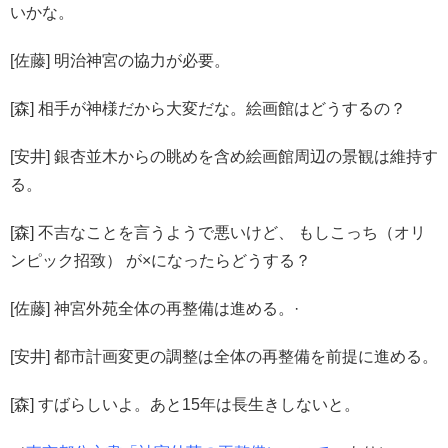
いかな。
[佐藤] 明治神宮の協力が必要。
[森] 相手が神様だから大変だな。絵画館はどうするの？
[安井] 銀杏並木からの眺めを含め絵画館周辺の景観は維持す
る。
[森] 不吉なことを言うようで悪いけど、 もしこっち（オリ
ンピック招致） が×になったらどうする？
[佐藤] 神宮外苑全体の再整備は進める。·
[安井] 都市計画変更の調整は全体の再整備を前提に進める。
[森] すばらしいよ。あと15年は長生きしないと。