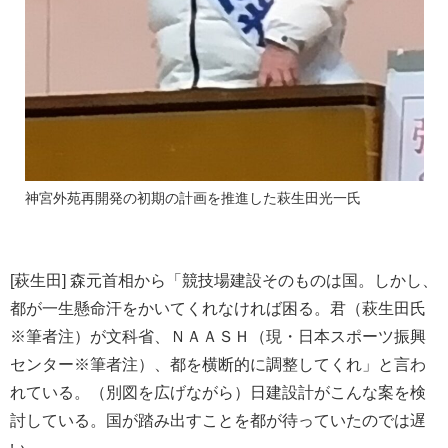
神宮外苑再開発の初期の計画を推進した萩生田光一氏
[萩生田] 森元首相から「競技場建設そのものは国。しかし、
都が一生懸命汗をかいてくれなければ困る。君（萩生田氏
※筆者注）が文科省、ＮＡＡＳＨ（現・日本スポーツ振興
センター※筆者注）、都を横断的に調整してくれ」と言わ
れている。（別図を広げながら）日建設計がこんな案を検
討している。国が踏み出すことを都が待っていたのでは遅