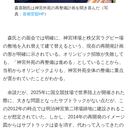
森喜朗氏は神宮外苑の再整備計画を聞き喜んだ（写
真：
首相官邸HP
）
森氏との面会では明確に、神宮球場と秩父宮ラグビー場
の敷地を入れ替えて建て替えるという、現在の再開発計画
の形が明確に示されている。オリンピック招致が失敗して
も、「神宮外苑の再整備は進める」としていることから、
当初からオリンピックよりも、神宮外苑全体の整備に重点
が置かれていたことがわかる。
余談だが、2025年に国立競技場で世界陸上が開催された
際に、大きな問題となったサブトラックがない点だが、こ
の2012年の時点では明治神宮第二球場跡地に建設されるこ
とが想定されていた。しかし、2014年の再開発のイメージ
図からはサブトラックは姿を消す。代わって入ってきたの