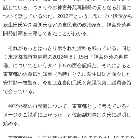
話している。つまり今の神宮外苑再開発の元となる計画に
ついて話しているのだ。2012年という非常に早い段階から
萩生田氏や森喜朗氏などの自民党の政治家が、神宮外苑再
開発計画を主導してきたことがわかる。
それがもっとはっきり示された資料も残っている。同じ
く東京都都市整備局の2012年５月15日「神宮外苑の再整
備」についてというタイトルの面会記録だ。それによると
東京都の佐藤広副知事（当時）と先に萩生田氏と面会した
安井順一技監が、今度は森喜朗元氏と衆議院第二議員会館
で会っている。
「神宮外苑の再整備について、東京都として考えているイ
メージをご説明に上がった」と佐藤副知事は森氏に説明し
始める。