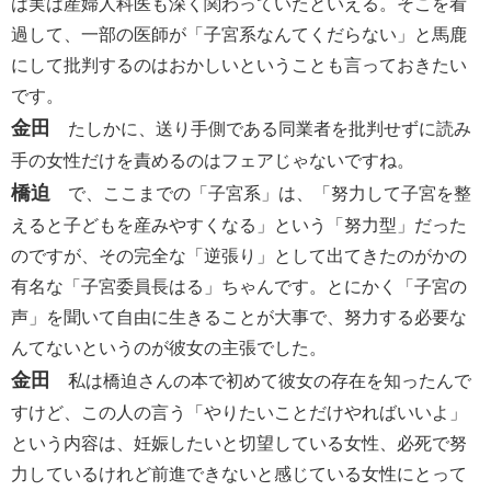
は実は産婦人科医も深く関わっていたといえる。そこを看
過して、一部の医師が「子宮系なんてくだらない」と馬鹿
にして批判するのはおかしいということも言っておきたい
です。
金田
たしかに、送り手側である同業者を批判せずに読み
手の女性だけを責めるのはフェアじゃないですね。
橋迫
で、ここまでの「子宮系」は、「努力して子宮を整
えると子どもを産みやすくなる」という「努力型」だった
のですが、その完全な「逆張り」として出てきたのがかの
有名な「子宮委員長はる」ちゃんです。とにかく「子宮の
声」を聞いて自由に生きることが大事で、努力する必要な
んてないというのが彼女の主張でした。
金田
私は橋迫さんの本で初めて彼女の存在を知ったんで
すけど、この人の言う「やりたいことだけやればいいよ」
という内容は、妊娠したいと切望している女性、必死で努
力しているけれど前進できないと感じている女性にとって