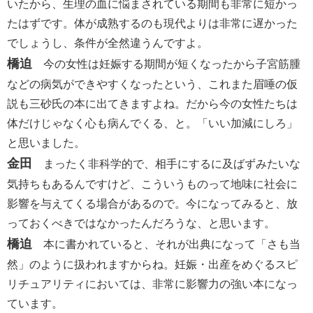
いたから、生理の血に悩まされている期間も非常に短かっ
たはずです。体が成熟するのも現代よりは非常に遅かった
でしょうし、条件が全然違うんですよ。
橋迫
今の女性は妊娠する期間が短くなったから子宮筋腫
などの病気ができやすくなったという、これまた眉唾の仮
説も三砂氏の本に出てきますよね。だから今の女性たちは
体だけじゃなく心も病んでくる、と。「いい加減にしろ」
と思いました。
金田
まったく非科学的で、相手にするに及ばずみたいな
気持ちもあるんですけど、こういうものって地味に社会に
影響を与えてくる場合があるので。今になってみると、放
っておくべきではなかったんだろうな、と思います。
橋迫
本に書かれていると、それが出典になって「さも当
然」のように扱われますからね。妊娠・出産をめぐるスピ
リチュアリティにおいては、非常に影響力の強い本になっ
ています。