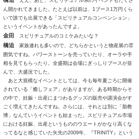
橋迫
ええ。あと、スピリチュアル系のイベントもたくさ
ん開かれてきました。たとえば以前は、1ブース1万円くら
いで誰でも出展できる「スピリチュアルコンベンション」
というイベントがあったんですよ。
金田
スピリチュアルのコミケみたいな？
橋迫
家族連れも多いので、どちらかというと物産展の雰
囲気ですね。パワーストーンを売っていたり、オーラや手
相を見てもらったり。全盛期は会場にぎっしりブースが並
んで、大盛況でした。
あと大規模なイベントとしては、今も毎年夏ごろに開催
されている「癒しフェア」がありますが、ある時期からそ
の中で、妊娠・出産にまつわるグッズの販売や講演会がす
ごく増えてきたんですね。さらには、それとは別に「胎教
博」なんていうイベントも始まった。スピリチュアル市場
における妊娠、出産というもののウエートがかなり高くな
ってるなと感じていた矢先の2009年、『TRINITY』という