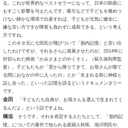
る。これが世界的なベストセラーになって、日本の助産に
もすごく影響を与えたんです。吸引などで子どもを痛めつ
けない静かな環境で出産すれば、子どもが元気に健全に、
嫌な言い方ですが障害も負わずに成長できる、という考え
方ですね。
このネタ元に七田氏が飛びついて「胎内記憶」と言い出
したわけですが、それをさらに発展させたのが、2014年に
封切られた映画『かみさまとのやくそく』（荻久保則男監
督）。子どもたちが「雲から降りてきて、お母さんが寝て
る間におなかの中に入ったの」とか「生まれる前に神様と
話し合った」といった記憶を語るというドキュメンタリー
です。
金田
「子どもたち自身が、お母さんを選んで生まれてく
るんだよ」という話ですよね。
橋迫
そうです。それを肯定する人たちとして、「胎内記
憶」についての著作で知られる産婦人科医、池川明氏や、