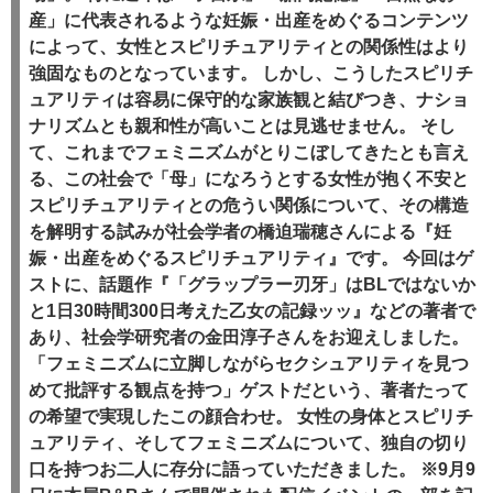
産」に代表されるような妊娠・出産をめぐるコンテンツ
によって、女性とスピリチュアリティとの関係性はより
強固なものとなっています。
しかし、こうしたスピリチ
ュアリティは容易に保守的な家族観と結びつき、ナショ
ナリズムとも親和性が高いことは見逃せません。
そし
て、これまでフェミニズムがとりこぼしてきたとも言え
る、この社会で「母」になろうとする女性が抱く不安と
スピリチュアリティとの危うい関係について、その構造
を解明する試みが社会学者の橋迫瑞穂さんによる『妊
娠・出産をめぐるスピリチュアリティ』です。
今回はゲ
ストに、話題作『「グラップラー刃牙」はBLではないか
と1日30時間300日考えた乙女の記録ッッ』などの著者で
あり、社会学研究者の金田淳子さんをお迎えしました。
「フェミニズムに立脚しながらセクシュアリティを見つ
めて批評する観点を持つ」ゲストだという、著者たって
の希望で実現したこの顔合わせ。
女性の身体とスピリチ
ュアリティ、そしてフェミニズムについて、独自の切り
口を持つお二人に存分に語っていただきました。
※9月9