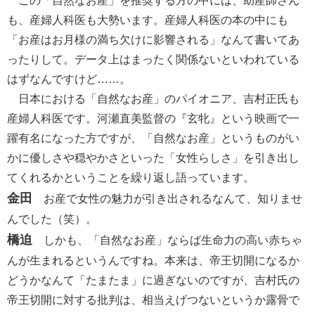
この「自然なお産」を推奨する方の中には、助産師さん
も、産婦人科医も大勢います。産婦人科医の本の中にも
「お産はお月様の満ち欠けに影響される」なんて書いてあ
ったりして。データ上はまったく関係ないといわれている
はずなんですけど……。
日本における「自然なお産」のパイオニア、吉村正氏も
産婦人科医です。河瀬直美監督の『玄牝』という映画で一
躍有名になった方ですが、「自然なお産」というものがい
かに優しさや穏やかさといった「女性らしさ」を引き出し
てくれるかということを繰り返し語っています。
金田
お産で女性の魅力が引き出されるなんて、知りませ
んでした（笑）。
橋迫
しかも、「自然なお産」ならば生命力の高い赤ちゃ
んが生まれるというんですね。本来は、帝王切開になるか
どうかなんて「たまたま」に過ぎないのですが、吉村氏の
帝王切開に対する批判は、相当えげつないというか露骨で