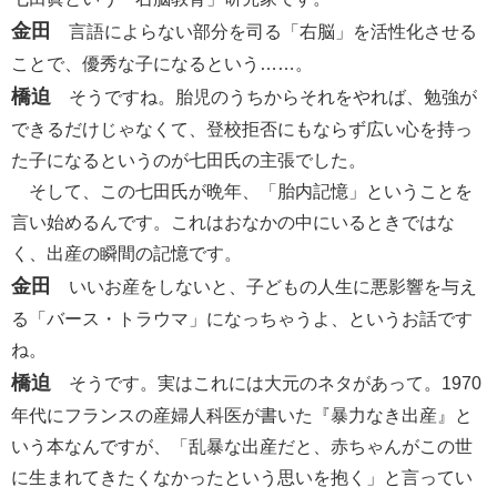
金田
言語によらない部分を司る「右脳」を活性化させる
ことで、優秀な子になるという……。
橋迫
そうですね。胎児のうちからそれをやれば、勉強が
できるだけじゃなくて、登校拒否にもならず広い心を持っ
た子になるというのが七田氏の主張でした。
そして、この七田氏が晩年、「胎内記憶」ということを
言い始めるんです。これはおなかの中にいるときではな
く、出産の瞬間の記憶です。
金田
いいお産をしないと、子どもの人生に悪影響を与え
る「バース・トラウマ」になっちゃうよ、というお話です
ね。
橋迫
そうです。実はこれには大元のネタがあって。1970
年代にフランスの産婦人科医が書いた『暴力なき出産』と
いう本なんですが、「乱暴な出産だと、赤ちゃんがこの世
に生まれてきたくなかったという思いを抱く」と言ってい