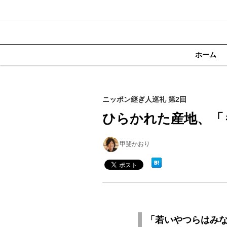
ホーム
ニッポン継ぎ人巡礼 第2回
ひらかれた産地、「
甲斐かおり
「若いやつらはみ