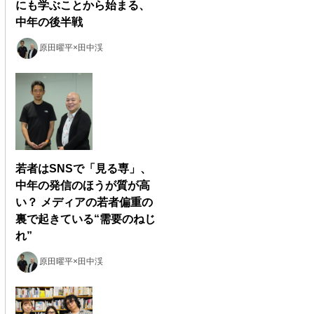
にも学ぶことから始まる、
中年の後半戦
原田曜平×田中渓
若者はSNSで「見る専」、
中年の発信のほうが質が高
い？ メディアの若者偏重の
裏で起きている“需要のねじ
れ”
原田曜平×田中渓