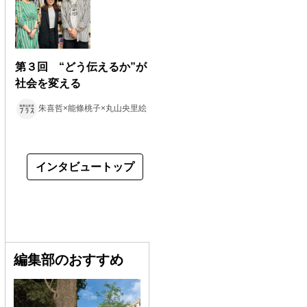
第３回 “どう伝えるか”が
社会を変える
朱喜哲×能條桃子×丸山央里絵
インタビュートップ
編集部のおすすめ