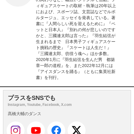
ィギュアスケートの取材・執筆は20年以上
におよび、スポーツ誌、文芸誌などでルポ
ルタージュ、エッセイを発表している。著
書に『人間らしい死を迎えるために』『ペ
ットと日本人』『別れの何が悲しいのです
かと、三國連太郎は言った』『羽生結弦が
生まれるまで 日本男子フィギュアスケー
ト挑戦の歴史』『スケートは人生だ！』
『三國連太郎、彷徨う魂へ』ほか多数。
2020年1月に『羽生結弦を生んだ男 都築
章一郎の道程』を、また2022年12月には
『アイスダンスを踊る』（ともに集英社新
書）を刊行。
プラスをSNSでも
Instagram, Youtube, Facebook, X.com
髙橋大輔のダンス