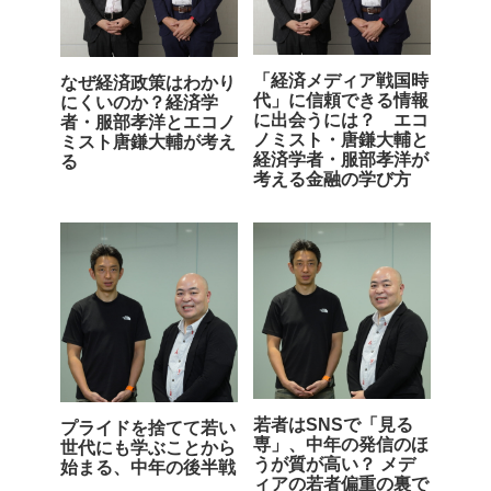
「経済メディア戦国時
なぜ経済政策はわかり
代」に信頼できる情報
にくいのか？経済学
に出会うには？ エコ
者・服部孝洋とエコノ
ノミスト・唐鎌大輔と
ミスト唐鎌大輔が考え
経済学者・服部孝洋が
る
考える金融の学び方
若者はSNSで「見る
プライドを捨てて若い
専」、中年の発信のほ
世代にも学ぶことから
うが質が高い？ メデ
始まる、中年の後半戦
ィアの若者偏重の裏で