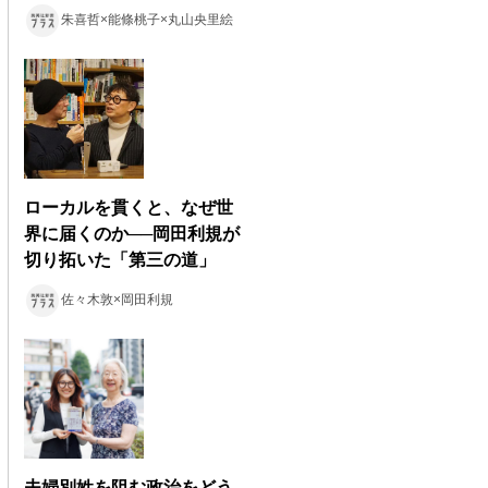
朱喜哲×能條桃子×丸山央里絵
ローカルを貫くと、なぜ世
界に届くのか──岡田利規が
切り拓いた「第三の道」
佐々木敦×岡田利規
夫婦別姓を阻む政治をどう