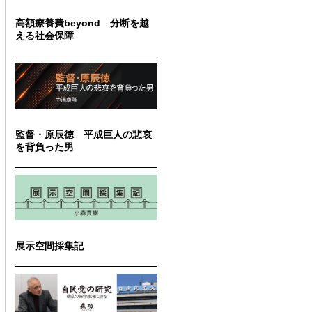
高額療養費beyond 分断を越
える社会保障
監督・原辰徳 平成巨人の悲哀
を背負った男
展示空間採集記