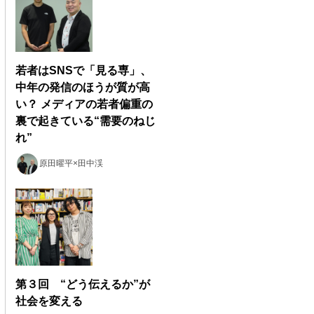
若者はSNSで「見る専」、
中年の発信のほうが質が高
い？ メディアの若者偏重の
裏で起きている“需要のねじ
れ”
原田曜平×田中渓
第３回 “どう伝えるか”が
社会を変える