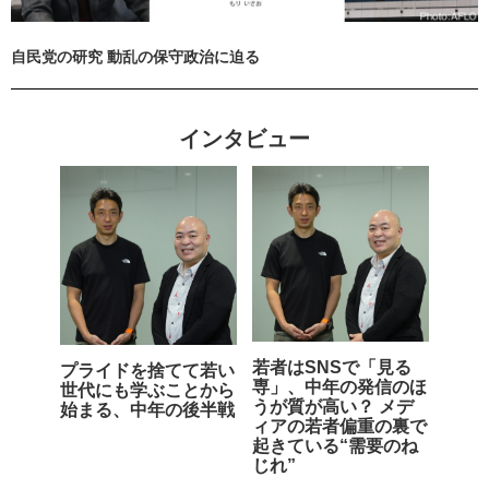
自民党の研究 動乱の保守政治に迫る
インタビュー
若者はSNSで「見る
プライドを捨てて若い
専」、中年の発信のほ
世代にも学ぶことから
うが質が高い？ メデ
始まる、中年の後半戦
ィアの若者偏重の裏で
起きている“需要のね
じれ”