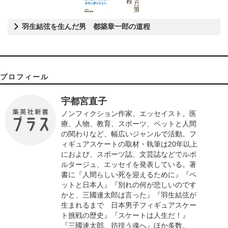
羽生結弦を生んだ男 都築章一郎の道程
プロフィール
宇都宮直子
ノンフィクション作家、エッセイスト。医
療、人物、教育、スポーツ、ペットと人間
の関わりなど、幅広いジャンルで活動。フ
ィギュアスケートの取材・執筆は20年以上
におよび、スポーツ誌、文芸誌などでルポ
ルタージュ、エッセイを発表している。著
書に『人間らしい死を迎えるために』『ペ
ットと日本人』『別れの何が悲しいのです
かと、三國連太郎は言った』『羽生結弦が
生まれるまで 日本男子フィギュアスケー
ト挑戦の歴史』『スケートは人生だ！』
『三國連太郎、彷徨う魂へ』ほか多数。