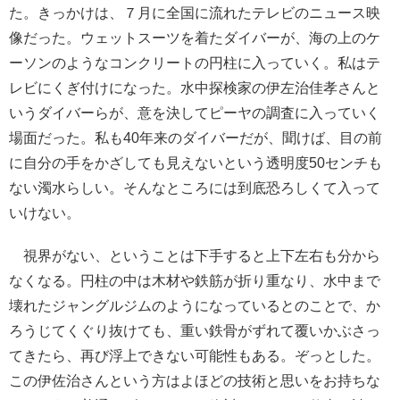
た。きっかけは、７月に全国に流れたテレビのニュース映
像だった。ウェットスーツを着たダイバーが、海の上のケ
ーソンのようなコンクリートの円柱に入っていく。私はテ
レビにくぎ付けになった。水中探検家の伊左治佳孝さんと
いうダイバーらが、意を決してピーヤの調査に入っていく
場面だった。私も40年来のダイバーだが、聞けば、目の前
に自分の手をかざしても見えないという透明度50センチも
ない濁水らしい。そんなところには到底恐ろしくて入って
いけない。
視界がない、ということは下手すると上下左右も分から
なくなる。円柱の中は木材や鉄筋が折り重なり、水中まで
壊れたジャングルジムのようになっているとのことで、か
ろうじてくぐり抜けても、重い鉄骨がずれて覆いかぶさっ
てきたら、再び浮上できない可能性もある。ぞっとした。
この伊佐治さんという方はよほどの技術と思いをお持ちな