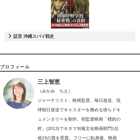
証言 沖縄スパイ戦史
プロフィール
三上智恵
（みかみ ちえ）
ジャーナリスト、映画監督。毎日放送、琉
球朝日放送でキャスターを務める傍らドキ
ュメンタリーを制作。初監督映画「標的の
村」(2013)でキネマ旬報文化映画部門1位
他19の賞を受賞。フリーに転身後、映画