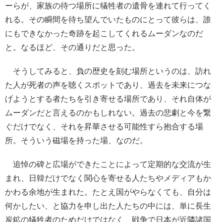
ーらが、家族の待つ場所に犠牲者の遺骨を連れて行ってく
れる。その瞬間を待ち望んでいたものにとって彼らは、誰
にもできなかった奇跡を起こしてくれるムーダンなのだ
と。なるほど、その通りだと思った。
そうしてみると、負の歴史を刻む場所というのは、訪れ
た人が死者の声を聴くスポットであり、過去を未来につな
げようとする者たちを引き寄せる場所であり、それ自体が
ムーダンだと言えるのかもしれない。過去の悲劇と今を繋
ぐだけでなく、それを昇華させる可能性すら抱合する場
所。そういう磁場を持った場、なのだ。
追悼の碑と広場ができたことによって定期的な交流が生
まれ、日韓だけでなく関心を寄せる人たちやメディアもか
かわる余地が生まれた。たとえ国がやらなくても、自分は
何かしたい、と協力を申し出た人たちの中には、単に長生
炭鉱の犠牲者のためだけではなく、戦争で日本が近隣諸国