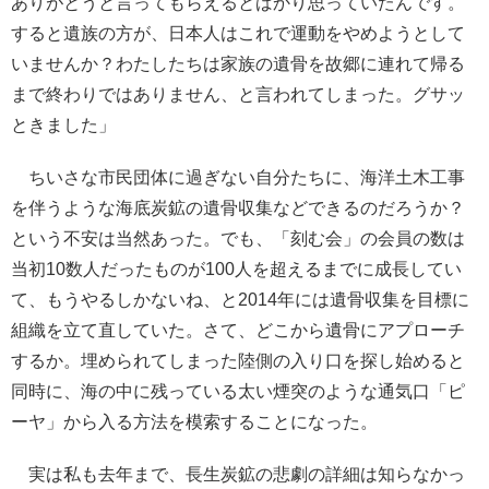
ありがとうと言ってもらえるとばかり思っていたんです。
すると遺族の方が、日本人はこれで運動をやめようとして
いませんか？わたしたちは家族の遺骨を故郷に連れて帰る
まで終わりではありません、と言われてしまった。グサッ
ときました」
ちいさな市民団体に過ぎない自分たちに、海洋土木工事
を伴うような海底炭鉱の遺骨収集などできるのだろうか？
という不安は当然あった。でも、「刻む会」の会員の数は
当初10数人だったものが100人を超えるまでに成長してい
て、もうやるしかないね、と2014年には遺骨収集を目標に
組織を立て直していた。さて、どこから遺骨にアプローチ
するか。埋められてしまった陸側の入り口を探し始めると
同時に、海の中に残っている太い煙突のような通気口「ピ
ーヤ」から入る方法を模索することになった。
実は私も去年まで、長生炭鉱の悲劇の詳細は知らなかっ