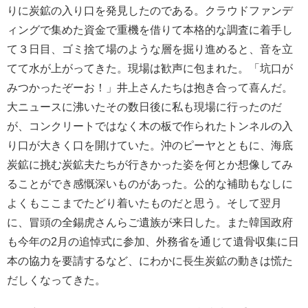
りに炭鉱の入り口を発見したのである。クラウドファンデ
ィングで集めた資金で重機を借りて本格的な調査に着手し
て３日目、ゴミ捨て場のような層を掘り進めると、音を立
てて水が上がってきた。現場は歓声に包まれた。「坑口が
みつかったぞーお！」井上さんたちは抱き合って喜んだ。
大ニュースに沸いたその数日後に私も現場に行ったのだ
が、コンクリートではなく木の板で作られたトンネルの入
り口が大きく口を開けていた。沖のピーヤとともに、海底
炭鉱に挑む炭鉱夫たちが行きかった姿を何とか想像してみ
ることができ感慨深いものがあった。公的な補助もなしに
よくもここまでたどり着いたものだと思う。そして翌月
に、冒頭の全錫虎さんらご遺族が来日した。また韓国政府
も今年の2月の追悼式に参加、外務省を通じて遺骨収集に日
本の協力を要請するなど、にわかに長生炭鉱の動きは慌た
だしくなってきた。