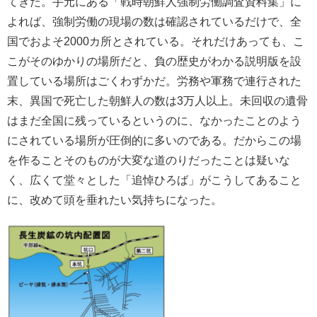
てきた。手元にある「戦時朝鮮人強制労働調査資料集」に
よれば、強制労働の現場の数は確認されているだけで、全
国でおよそ2000カ所とされている。それだけあっても、こ
こがそのゆかりの場所だと、負の歴史がわかる説明版を設
置している場所はごくわずかだ。労務や軍務で連行された
末、異国で死亡した朝鮮人の数は3万人以上。未回収の遺骨
はまだ全国に残っているというのに、なかったことのよう
にされている場所が圧倒的に多いのである。だからこの場
を作ることそのものが大変な道のりだったことは疑いな
く、広くて堂々とした「追悼ひろば」がこうしてあること
に、改めて頭を垂れたい気持ちになった。