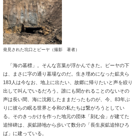
発見された坑口とピーヤ（撮影 著者）
「海の墓標」。そんな言葉が浮かんできた。ピーヤの下
は、まさに字の通り墓場なのだ。生き埋めになった鉱夫ら
183人は今なお、地上に出たい、故郷に帰りたいと声を絞り
出して叫んでいるだろう。誰にも聞かれることのないその
声は長い間、海に沈殿したままだったものが、今、83年ぶ
りに彼らの眠る世界と令和の私たちは繋がろうとしてい
る。そのきっかけを作った地元の団体「刻む会」が建てた
追悼碑は、炭鉱跡地から歩いて数分の「長生炭鉱追悼ひろ
ば」に建っている。