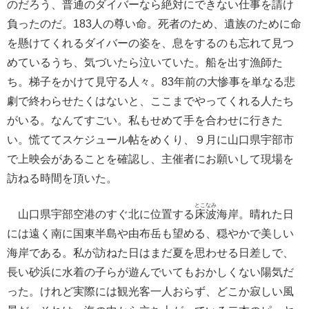
のだろう、普通のダイバーなら絶対にできない仕事を請け
負ったのだ。183人の尊い命。死者のため、遺族のために命
を懸けてくれるダイバーの姿を、息をするのも忘れて見つ
めているうち、気づいたら泣いていた。船を出す漁師た
ち。梯子をかけて見守る人々。83年前の大惨事を単なる悲
劇で終わらせたくはないと、ここまでやってくれる人たち
がいる。なんてすごい。私もせめて手を合わせに行きた
い。慌ててスケジュール帖をめくり、９月に山口県宇部市
で上映会があることを確認し、主催者にお願いして現場を
訪ねる時間を頂いた。
とこなみ
山口県宇部空港のすぐ北に位置する
床波
海岸。晴れた日
には遠く南に国東半島や由布岳も望める、穏やかで美しい
海岸である。私が訪ねた日はまだ夏を思わせる日差しで、
長い砂浜に水着の子らが遊んでいてもおかしくない陽気だ
った。けれど実際には観光客一人おらず、どこか寂しい風