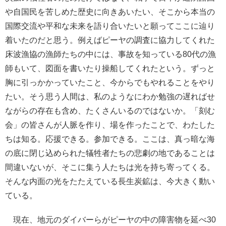
や自国民を苦しめた歴史に向きあいたい、そこから本当の
国際交流や平和な未来を語り合いたいと願ってここに辿り
着いたのだと思う。例えばピーヤの調査に協力してくれた
床波漁協の漁師たちの中には、事故を知っている80代の漁
師もいて、図面を書いたり操船してくれたという。ずっと
胸に引っかかっていたこと、今からでもやれることをやり
たい。そう思う人間は、私のようなにわか勉強の遅ればせ
ながらの存在も含め、たくさんいるのではないか。「刻む
会」の皆さんが人脈を作り、場を作ったことで、わたした
ちは知る。応援できる。参加できる。ここは、真っ暗な海
の底に閉じ込められた犠牲者たちの悲劇の地であることは
間違いないが、そこに集う人たちは光を持ち寄ってくる。
そんな内面の光をたたえている長生炭鉱は、今大きく動い
ている。
現在、地元のダイバーらがピーヤの中の障害物を延べ30