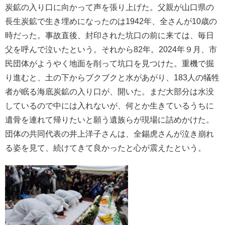
炭鉱の入り口に向かって声を張り上げた。父親が山口県の
長生炭鉱で生き埋めになったのは1942年、全さんが10歳の
時だった。事故直後、封印された坑口の前に来ては、毎日
父を呼んで泣いたという。それから82年。2024年９月、市
民団体がようやく地面を削って坑口を見つけた。重機で掘
り進むと、土の下からブクブクと水があがり、183人の犠牲
者が眠る海底炭鉱の入り口が、開いた。まだ大部分は水没
しているので中には入れないが、何とか生きているうちに
遺骨を連れて帰りたいと願う遺族らが現場に詰めかけた。
団体の共同代表の井上洋子さんは、全錫虎さんが泣き崩れ
る姿を見て、続けてきて良かったと心が震えたという。