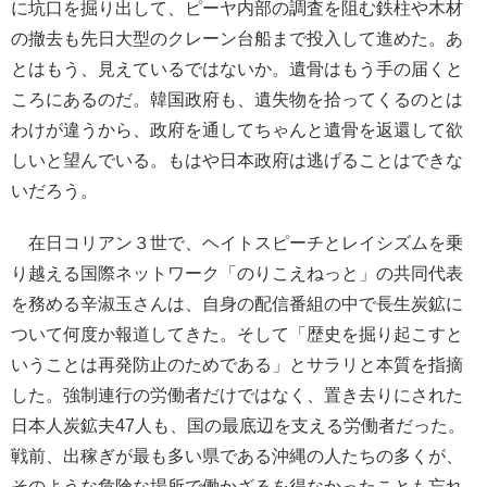
に坑口を掘り出して、ピーヤ内部の調査を阻む鉄柱や木材
の撤去も先日大型のクレーン台船まで投入して進めた。あ
とはもう、見えているではないか。遺骨はもう手の届くと
ころにあるのだ。韓国政府も、遺失物を拾ってくるのとは
わけが違うから、政府を通してちゃんと遺骨を返還して欲
しいと望んでいる。もはや日本政府は逃げることはできな
いだろう。
在日コリアン３世で、ヘイトスピーチとレイシズムを乗
り越える国際ネットワーク「のりこえねっと」の共同代表
を務める辛淑玉さんは、自身の配信番組の中で長生炭鉱に
ついて何度か報道してきた。そして「歴史を掘り起こすと
いうことは再発防止のためである」とサラリと本質を指摘
した。強制連行の労働者だけではなく、置き去りにされた
日本人炭鉱夫47人も、国の最底辺を支える労働者だった。
戦前、出稼ぎが最も多い県である沖縄の人たちの多くが、
そのような危険な場所で働かざるを得なかったことも忘れ