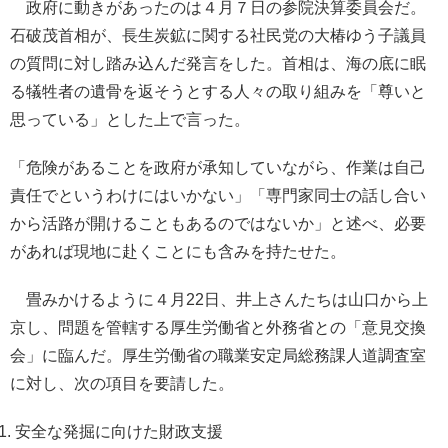
政府に動きがあったのは４月７日の参院決算委員会だ。
石破茂首相が、長生炭鉱に関する社民党の大椿ゆう子議員
の質問に対し踏み込んだ発言をした。首相は、海の底に眠
る犠牲者の遺骨を返そうとする人々の取り組みを「尊いと
思っている」とした上で言った。
「危険があることを政府が承知していながら、作業は自己
責任でというわけにはいかない」「専門家同士の話し合い
から活路が開けることもあるのではないか」と述べ、必要
があれば現地に赴くことにも含みを持たせた。
畳みかけるように４月22日、井上さんたちは山口から上
京し、問題を管轄する厚生労働省と外務省との「意見交換
会」に臨んだ。厚生労働省の職業安定局総務課人道調査室
に対し、次の項目を要請した。
安全な発掘に向けた財政支援