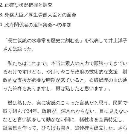
正確な状況把握と調査
外務大臣／厚生労働大臣との面会
政府関係者の追悼集会への参加
「長生炭鉱の水非常を歴史に刻む会」を代表して井上洋子
さんは語った。
「私たちはこれまで、本当に素人の人力で頑張ってきてい
るわけですけども、やはり今こそ政府の技術的な支援、財
政的な支援が必要な時期が来ていると。石破総理の血の通
った答弁もありますし、機は熟したと思います」。
機は熟した。実に実感のこもった言葉だと思う。民間で
取り組んで34年。政府が、深さわからない、目に見えない
などと言い訳をして動かない間に、犠牲者を全員特定し、
証言集を作って、ひろばも開き、追悼碑も建立した。さら