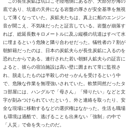
この長生炭鉱は坑口こそ陸地側にあるが、大部分が海の
底であり、坑道の天井になる岩盤の厚さが安全基準を無視
して薄くなっていた。炭鉱夫たちは、真上に船のエンジン
音が聞こえ、不気味だったと証言している。岩盤が崩落す
れば、総延長数キロメートルに及ぶ縦横の坑道はすべて水
に埋まるという危険と隣り合わせだった。犠牲者の７割が
朝鮮籍だったのは、日本の炭鉱夫らが長生炭鉱に入るのを
恐れたからである。連行された若い朝鮮人鉱夫らの証言に
よると、彼らの宿泊施設は高い壁に囲まれて常に監視さ
れ、脱走したものは半殺しのせっかんを受けるという中
で、危険な作業を無理強いされていた。軟禁同然だったタ
コ部屋には、ハングルで「母さん」「帰りたい」などと文
字が刻みつけられていたという。外と連絡を取ったり、安
全な現場に移動するなどの選択権はなかった。生活も職場
も環境は過酷で、逃げることも出来ない「強制」の中で
「人災」で命を失ったのだ。