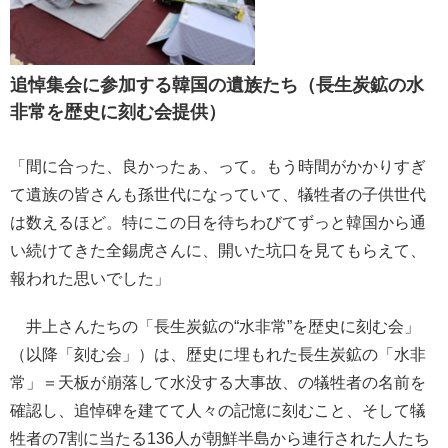
追悼集会に参加する韓国の遺族たち（長生炭鉱の水
非常を歴史に刻む会提供）
「間に合った、良かったぁ、って。もう時間がかかりすぎ
て遺族の皆さんも孫世代になっていて、犠牲者の子供世代
は数えるほど。特にこの日を待ちわびてずっと韓国から通
い続けてきた全錫虎さんに、開いた坑口を見てもらえて、
報われた思いでした」
井上さんたちの「長生炭鉱の“水非常”を歴史に刻む会」
（以降「刻む会」）は、歴史に埋もれた長生炭鉱の「水非
常」＝天板が崩落して水没する大事故、の犠牲者の名前を
確認し、追悼碑を建てて人々の記憶に刻むこと、そして犠
牲者の7割に当たる136人が朝鮮半島から連行された人たち