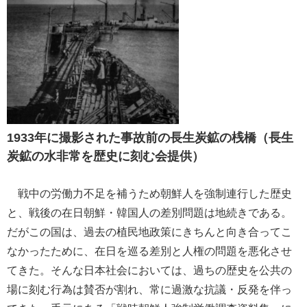
1933年に撮影された事故前の長生炭鉱の桟橋（長生
炭鉱の水非常を歴史に刻む会提供）
戦中の労働力不足を補うため朝鮮人を強制連行した歴史
と、戦後の在日朝鮮・韓国人の差別問題は地続きである。
だがこの国は、過去の植民地政策にきちんと向き合ってこ
なかったために、在日を巡る差別と人権の問題を悪化させ
てきた。そんな日本社会においては、過ちの歴史を公共の
場に刻む行為は賛否が割れ、常に過激な抗議・反発を伴っ