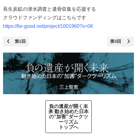
長生炭鉱の潜水調査と遺骨収集を応援する
クラウドファンディングはこちらです
https://for-good.net/project/1001960?s=06
第1回
第3回
負の遺産が開く未
来 動き始めた日本
の“加害”ダークツ
ーリズム
トップへ