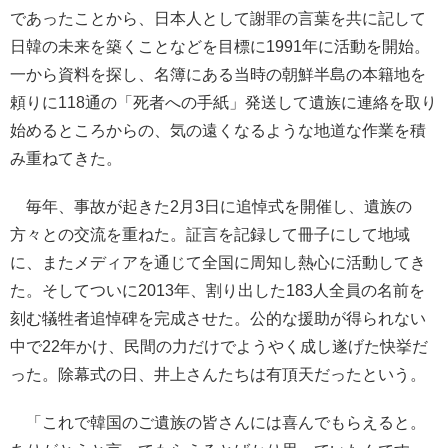
であったことから、日本人として謝罪の言葉を共に記して
日韓の未来を築くことなどを目標に1991年に活動を開始。
一から資料を探し、名簿にある当時の朝鮮半島の本籍地を
頼りに118通の「死者への手紙」発送して遺族に連絡を取り
始めるところからの、気の遠くなるような地道な作業を積
み重ねてきた。
毎年、事故が起きた2月3日に追悼式を開催し、遺族の
方々との交流を重ねた。証言を記録して冊子にして地域
に、またメディアを通じて全国に周知し熱心に活動してき
た。そしてついに2013年、割り出した183人全員の名前を
刻む犠牲者追悼碑を完成させた。公的な援助が得られない
中で22年かけ、民間の力だけでようやく成し遂げた快挙だ
った。除幕式の日、井上さんたちは有頂天だったという。
「これで韓国のご遺族の皆さんには喜んでもらえると。