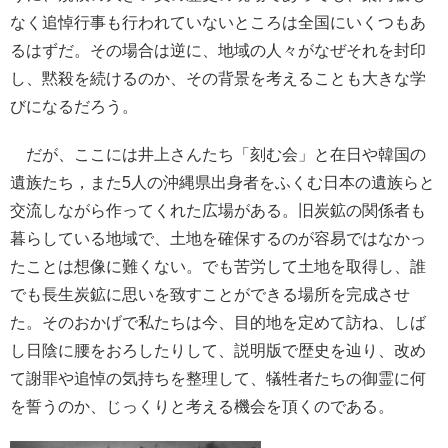
なく追悼行事も行われていないところは全国にいくつもあ
るはずだ。その場合は逆に、地域の人々がなぜそれを封印
し、黙殺を続けるのか、その背景を考えることも大きな学
びになるだろう。
だが、ここには井上さんたち「刻む会」と在日や韓国の
遺族たち，また5人の沖縄県出身者をふくむ日本の遺族らと
交流しながら作ってくれた広場がある。旧炭鉱の関係者も
暮らしている地域で、土地を確保するのが容易ではなかっ
たことは想像に難くない。でも苦労して土地を取得し、誰
でも長生炭鉱に思いを致すことができる場所を完成させ
た。そのおかげで私たちは今、目的地を定めて訪ね、しば
し日陰に腰をおろしたりして、説明版で歴史を辿り、改め
て謝罪や追悼の気持ちを整理して、犠牲者たちの御霊に何
を誓うのか、じっくりと考える機会を頂くのである。