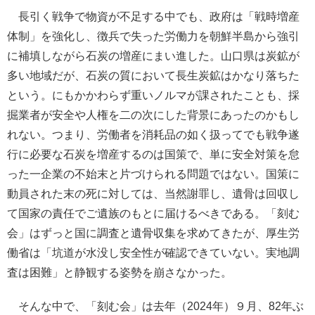
長引く戦争で物資が不足する中でも、政府は「戦時増産
体制」を強化し、徴兵で失った労働力を朝鮮半島から強引
に補填しながら石炭の増産にまい進した。山口県は炭鉱が
多い地域だが、石炭の質において長生炭鉱はかなり落ちた
という。にもかかわらず重いノルマが課されたことも、採
掘業者が安全や人権を二の次にした背景にあったのかもし
れない。つまり、労働者を消耗品の如く扱ってでも戦争遂
行に必要な石炭を増産するのは国策で、単に安全対策を怠
った一企業の不始末と片づけられる問題ではない。国策に
動員された末の死に対しては、当然謝罪し、遺骨は回収し
て国家の責任でご遺族のもとに届けるべきである。「刻む
会」はずっと国に調査と遺骨収集を求めてきたが、厚生労
働省は「坑道が水没し安全性が確認できていない。実地調
査は困難」と静観する姿勢を崩さなかった。
そんな中で、「刻む会」は去年（2024年）９月、82年ぶ