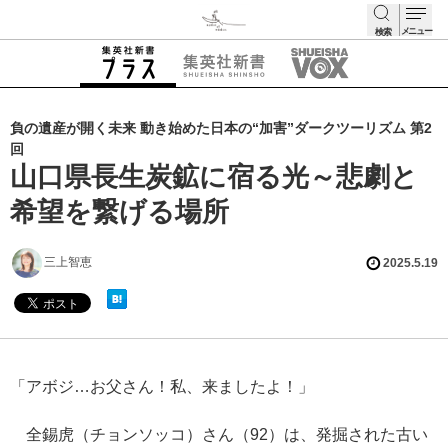
メニュー
検索
検索
負の遺産が開く未来 動き始めた日本の“加害”ダークツーリズム 第2
回
山口県長生炭鉱に宿る光～悲劇と
希望を繋げる場所
三上智恵
2025.5.19
「アボジ…お父さん！私、来ましたよ！」
全錫虎（チョンソッコ）さん（92）は、発掘された古い