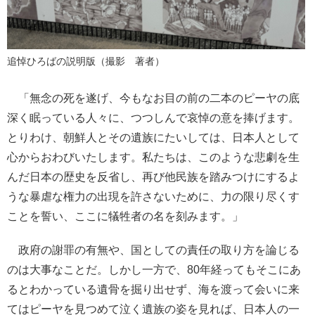
追悼ひろばの説明版（撮影 著者）
「無念の死を遂げ、今もなお目の前の二本のピーヤの底
深く眠っている人々に、つつしんで哀悼の意を捧げます。
とりわけ、朝鮮人とその遺族にたいしては、日本人として
心からおわびいたします。私たちは、このような悲劇を生
んだ日本の歴史を反省し、再び他民族を踏みつけにするよ
うな暴虐な権力の出現を許さないために、力の限り尽くす
ことを誓い、ここに犠牲者の名を刻みます。」
政府の謝罪の有無や、国としての責任の取り方を論じる
のは大事なことだ。しかし一方で、80年経ってもそこにあ
るとわかっている遺骨を掘り出せず、海を渡って会いに来
てはピーヤを見つめて泣く遺族の姿を見れば、日本人の一