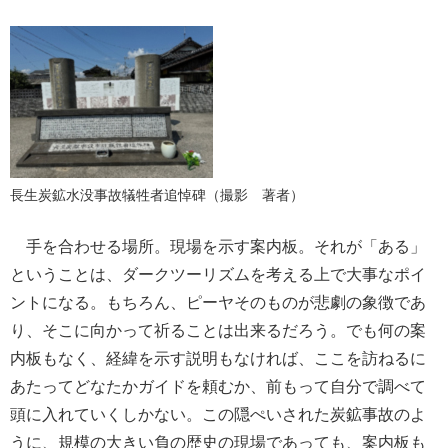
長生炭鉱水没事故犠牲者追悼碑（撮影 著者）
手を合わせる場所。現場を示す案内板。それが「ある」
ということは、ダークツーリズムを考える上で大事なポイ
ントになる。もちろん、ピーヤそのものが悲劇の象徴であ
り、そこに向かって祈ることは出来るだろう。でも何の案
内板もなく、経緯を示す説明もなければ、ここを訪ねるに
あたってどなたかガイドを頼むか、前もって自分で調べて
頭に入れていくしかない。この隠ぺいされた炭鉱事故のよ
うに、規模の大きい負の歴史の現場であっても、案内板も