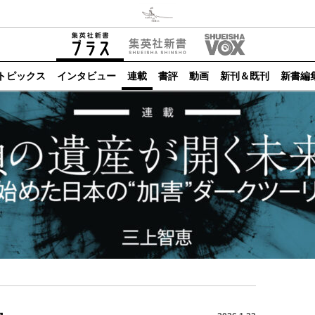
トピックス
インタビュー
連載
書評
動画
新刊＆既刊
新書編