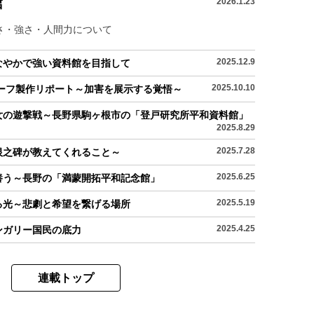
館
2026.1.23
さ・強さ・人間力について
2025.12.9
なやかで強い資料館を目指して
2025.10.10
リーフ製作リポート～加害を展示する覚悟～
少女の遊撃戦～長野県駒ヶ根市の「登戸研究所平和資料館」
2025.8.29
2025.7.28
恨之碑が教えてくれること～
2025.6.25
養う～長野の「満蒙開拓平和記念館」
2025.5.19
る光～悲劇と希望を繋げる場所
2025.4.25
ンガリー国民の底力
連載トップ