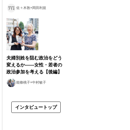
佐々木敦×岡田利規
夫婦別姓を阻む政治をどう
変えるか――女性・若者の
政治参加を考える【後編】
能條桃子×中村敏子
インタビュートップ