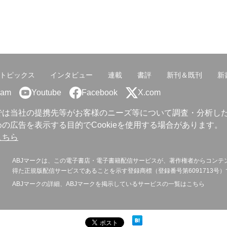
トピックス
インタビュー
連載
書評
新刊＆既刊
新
ram
Youtube
Facebook
X.com
では当社の提携先等がお客様のニーズ等について調査・分析し
の広告を表示する目的でCookieを使用する場合があります。
こちら
ABJマークは、この電子書店・電子書籍配信サービスが、著作権者からコンテ
得た正規版配信サービスであることを示す登録商標（登録番号第6091713号）
ABJマークの詳細、ABJマークを掲示しているサービスの一覧は
こちら