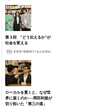
第３回 “どう伝えるか”が
社会を変える
朱喜哲×能條桃子×丸山央里絵
ローカルを貫くと、なぜ世
界に届くのか──岡田利規が
切り拓いた「第三の道」