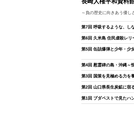
長崎人権平和資料
～負の歴史に向きあう優し
第7回 呼吸するような、し
第6回 久米島 住民虐殺レ
第5回 缶詰爆弾と少年・
第4回 慰霊碑の島・沖縄～
第3回 国策を見極める力を
第2回 山口県長生炭鉱に宿
第1回 ブダペストで見たハ