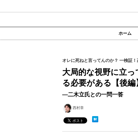
ホーム
オレに死ねと言ってんのか？ ━検証！
大局的な視野に立っ
る必要がある【後編
―二木立氏との一問一答
西村章