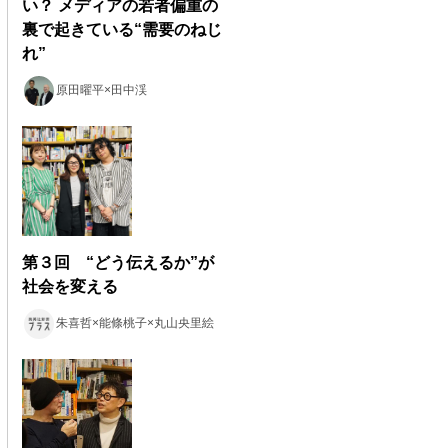
い？ メディアの若者偏重の
裏で起きている“需要のねじ
れ”
原田曜平×田中渓
第３回 “どう伝えるか”が
社会を変える
朱喜哲×能條桃子×丸山央里絵