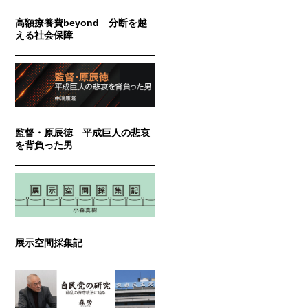
高額療養費beyond 分断を越
える社会保障
監督・原辰徳 平成巨人の悲哀
を背負った男
展示空間採集記