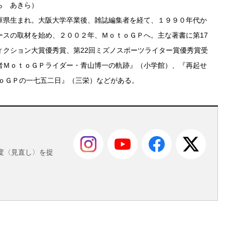
ら あきら）
庫県生まれ。大阪大学卒業後、雑誌編集者を経て、１９９０年代か
ースの取材を始め、２００２年、ＭｏｔｏＧＰへ。主な著書に第17
ィクション大賞優秀賞、第22回ミズノスポーツライター賞優秀賞受
者ＭｏｔｏＧＰライダー・青山博一の軌跡』（小学館）、『再起せ
ｔｏＧＰの一七五二日』（三栄）などがある。
も
度〈見直し〉を捉