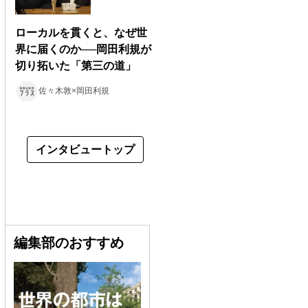
ローカルを貫くと、なぜ世
界に届くのか──岡田利規が
切り拓いた「第三の道」
佐々木敦×岡田利規
インタビュートップ
編集部のおすすめ