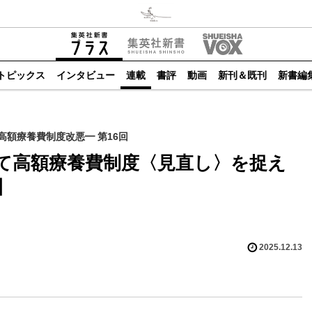
トピックス
インタビュー
連載
書評
動画
新刊＆既刊
新書編
高額療養費制度改悪━ 第16回
て高額療養費制度〈見直し〉を捉え
】
2025.12.13