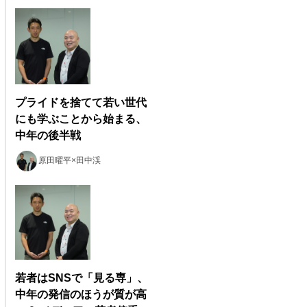
プライドを捨てて若い世代
にも学ぶことから始まる、
中年の後半戦
原田曜平×田中渓
若者はSNSで「見る専」、
中年の発信のほうが質が高