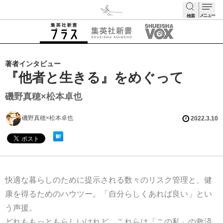
メニュー
検索
検索
著者インタビュー
『他者と生きる』をめぐって
磯野真穂×松本卓也
磯野真穂×松本卓也
2022.3.10
快適な暮らしのために提示される数々のリスク管理と、健
康を得るためのハウツー。「自分らしくあれば良い」とい
う声援。
どれももっともらしいけれど、これらは「この私」の救済