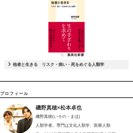
他者と生きる リスク・病い・死をめぐる人類学
プロフィール
磯野真穂×松本卓也
磯野真穂(いその・まほ)
人類学者。専門は文化人類学、医療人類