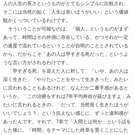
人の人生の長さというものがとてもシンプルに比較され、
そこには当然の如く「人生は長いほうがいい」という価値
観がくっついているわけです。
そういうことが可能なのは、「個人」というものがまず
あって、時間はその外側に存在している、かつそれが一定
の速度で流れているということが自明のこととされている
から。だからこそ「あの人は早すぎる死だった」というよ
うな言い方がされるわけです。
「早すぎる死」を迎えた人に対して、「いや、あの人は
深く生きた」「やりたいことをやって生ききった」みたい
に言われることもあるけれど、なんだか二番手感があると
いうか。「この治療をすれば7年平均寿命が延びますよ」み
たいに言われるときの、「だって、当然長く生きたほうが
いいでしょう？」という抗えない感じに、ずっと違和感が
あったんです。それで、7章で「人間とは何か」という話を
した後に、「時間」をテーマにした終章を置くことにした