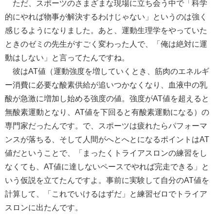
ただ、スポーツのさまざまな現場に立ち会う中で「科学
的にやれば物事が解決するわけじゃない」というのは強く
感じるようになりました。あと、運動生理学をやっていた
ときのゼミの先生がすごく変わった人で、「俺は絶対に運
動はしない」と言ってたんですね。
彼はAT値（運動強度を増していくとき、筋肉のエネルギ
ー消費に必要な酸素供給が追いつかなくなり、血液中の乳
酸が急激に増加し始める強度の値。強度がAT値を超えると
無酸素運動となり、AT値を下回ると有酸素運動になる）の
専門家だったんです。で、スポーツは疲れたらパフォーマ
ンスが落ちる、そして人間がへとへとになるポイントはAT
値だということで、「まったくトライアスロンの練習をし
なくても、AT値に達しないペースでやれば完走できる」と
いう仮説を立てたんですよ。事前に実験して自分のAT値を
計算して、「これでいけるはずだ」と練習ゼロでトライア
スロンに出たんです。