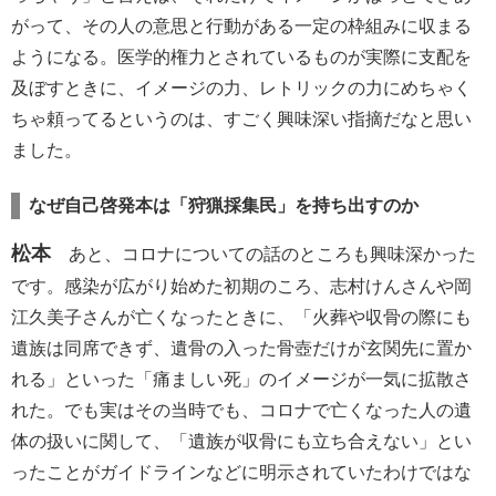
がって、その人の意思と行動がある一定の枠組みに収まる
ようになる。医学的権力とされているものが実際に支配を
及ぼすときに、イメージの力、レトリックの力にめちゃく
ちゃ頼ってるというのは、すごく興味深い指摘だなと思い
ました。
なぜ自己啓発本は「狩猟採集民」を持ち出すのか
松本
あと、コロナについての話のところも興味深かった
です。感染が広がり始めた初期のころ、志村けんさんや岡
江久美子さんが亡くなったときに、「火葬や収骨の際にも
遺族は同席できず、遺骨の入った骨壺だけが玄関先に置か
れる」といった「痛ましい死」のイメージが一気に拡散さ
れた。でも実はその当時でも、コロナで亡くなった人の遺
体の扱いに関して、「遺族が収骨にも立ち合えない」とい
ったことがガイドラインなどに明示されていたわけではな