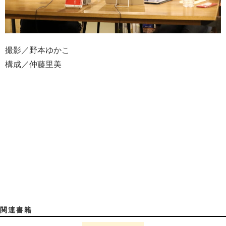
撮影／野本ゆかこ
構成／仲藤里美
関連書籍