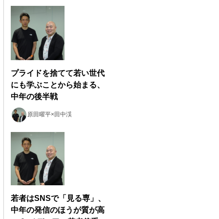
プライドを捨てて若い世代
にも学ぶことから始まる、
中年の後半戦
原田曜平×田中渓
若者はSNSで「見る専」、
中年の発信のほうが質が高