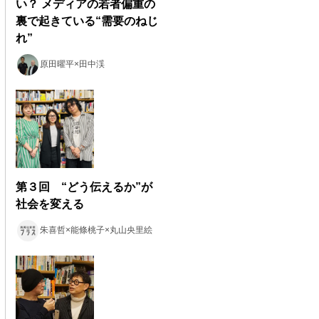
い？ メディアの若者偏重の
裏で起きている“需要のねじ
れ”
原田曜平×田中渓
第３回 “どう伝えるか”が
社会を変える
朱喜哲×能條桃子×丸山央里絵