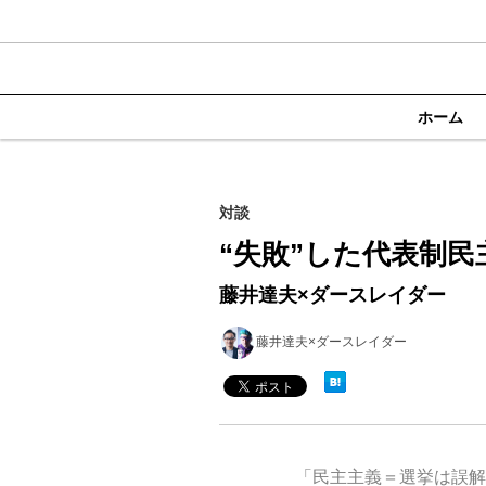
ホーム
対談
“失敗”した代表制
藤井達夫×ダースレイダー
藤井達夫×ダースレイダー
「民主主義＝選挙は誤解