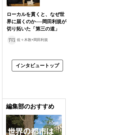
ローカルを貫くと、なぜ世
界に届くのか──岡田利規が
切り拓いた「第三の道」
佐々木敦×岡田利規
インタビュートップ
編集部のおすすめ