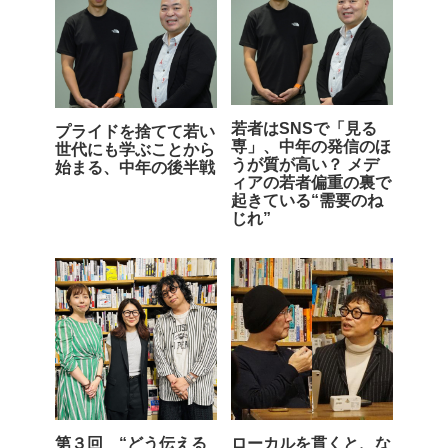
若者はSNSで「見る
プライドを捨てて若い
専」、中年の発信のほ
世代にも学ぶことから
うが質が高い？ メデ
始まる、中年の後半戦
ィアの若者偏重の裏で
起きている“需要のね
じれ”
第３回 “どう伝える
ローカルを貫くと、な