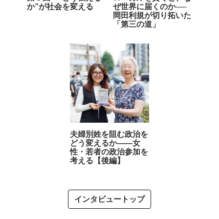
か”が社会を変える
ぜ世界に届くのか──
岡田利規が切り拓いた
「第三の道」
夫婦別姓を阻む政治を
どう変えるか――女
性・若者の政治参加を
考える【後編】
インタビュートップ