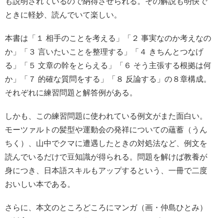
も説明されているので納得させられる。その解説も明快で
ときに軽妙、読んでいて楽しい。
本書は「１ 相手のことを考える」「２ 事実なのか考えなの
か」「３ 言いたいことを整理する」「４ きちんとつなげ
る」「５ 文章の幹をとらえる」「６ そう主張する根拠は何
か」「７ 的確な質問をする」「８ 反論する」の８章構成。
それぞれに練習問題と解答例がある。
しかも、この練習問題に使われている例文がまた面白い。
モーツァルトの髪型や運動会の発祥についての蘊蓄（うん
ちく）、山中でクマに遭遇したときの対処法など、例文を
読んでいるだけで豆知識が得られる。問題を解けば教養が
身につき、日本語スキルもアップするという、一冊で二度
おいしい本である。
さらに、本文のところどころにマンガ（画・仲島ひとみ）