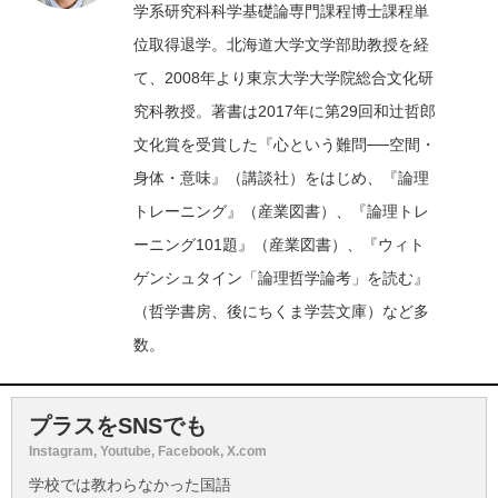
学系研究科科学基礎論専門課程博士課程単
位取得退学。北海道大学文学部助教授を経
て、2008年より東京大学大学院総合文化研
究科教授。著書は2017年に第29回和辻哲郎
文化賞を受賞した『心という難問──空間・
身体・意味』（講談社）をはじめ、『論理
トレーニング』（産業図書）、『論理トレ
ーニング101題』（産業図書）、『ウィト
ゲンシュタイン「論理哲学論考」を読む』
（哲学書房、後にちくま学芸文庫）など多
数。
プラスをSNSでも
Instagram, Youtube, Facebook, X.com
学校では教わらなかった国語