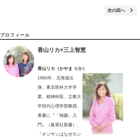
次の回へ
プロフィール
香山リカ×三上智恵
香山リカ（かやま りか）
1960年、北海道出
身。東京医科大学卒
業。精神科医。立教大
学現代心理学部教授。
著書に『「独裁」入
門』（集英社新書）、
『オジサンはなぜカン