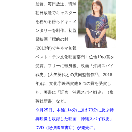
監督。毎日放送、琉球
朝日放送でキャスター
を務める傍らドキュメ
ンタリーを制作。初監
督映画「標的の村」
(2013年)でキネマ旬報
ベスト・テン文化映画部門１位他19の賞を
受賞。フリーに転身後、映画「沖縄スパイ
戦史」(大矢英代との共同監督作品、2018
年)は、文化庁映画賞他８つの賞を受賞し
た。著書に『証言 沖縄スパイ戦史』（集
英社新書）など。
９月25日、本編114分に加え73分に及ぶ特
典映像も収録した映画「沖縄スパイ戦史」
DVD（紀伊國屋書店）が発売に。