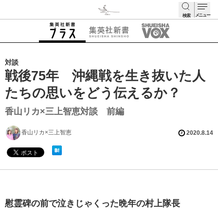
メニュー
検索
検索
対談
戦後75年 沖縄戦を生き抜いた人
たちの思いをどう伝えるか？
香山リカ×三上智恵対談 前編
香山リカ×三上智恵
2020.8.14
慰霊碑の前で泣きじゃくった晩年の村上隊長