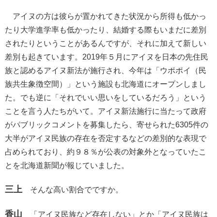
アイヌの方は彼らが置かれてきた状況から所得も低かっ
たり大学進学率も低かったり、結婚する際もいまだに差別
されたりということがあるんですが、それに加えて新しい
差別も起きています。2019年５月にアイヌを日本の先住民
族と認めるアイヌ新法が施行され、今年は「ウポポイ（民
族共生象徴空間）」という施設も北海道にオープンしまし
た。でも逆に「それでいい思いをしているだろう」という
ことを言う人たちがいて。アイヌ新法施行に当たって政府
がパブリックコメントを募集したら、寄せられた6305件の
大半がアイヌ民族の存在を否定するなどの差別的な表現で
占められており、約９８％が公表の対象外となっていたこ
とを北海道新聞が報じていました。
三上
そんな高い割合でですか。
香山
「アイヌ民族など存在しない」とか「アイヌ民族は