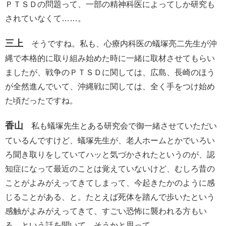
ＰＴＳＤの問題って、一部の精神科医によってしか研究も
されていなくて……。
三上
そうですね。私も、心療内科医の蟻塚亮二先生が沖
縄で本格的に取り組み始めた時に一緒に取材させてもらい
ましたが、戦争のＰＴＳＤに関しては、広島、長崎のほう
が全然進んでいて、沖縄戦に関しては、全く手をつけ始め
た頃だったですね。
香山
私も蟻塚先生とある研究会で御一緒させていただい
ているんですけど、蟻塚先生が、老人ホームとかでいろい
ろ聞き取りをしていてハッと気づかされたというのが、認
知症になって最近のことは覚えていないけど、むしろ昔の
ことがよみがえってきてしまって、今起きたかのように感
じることがある、と。たとえば死体を踏んで歩いたという
感触がよみがえってきて、すごい恐怖に襲われる方もい
る、という話を聞いて、そうかと思って。