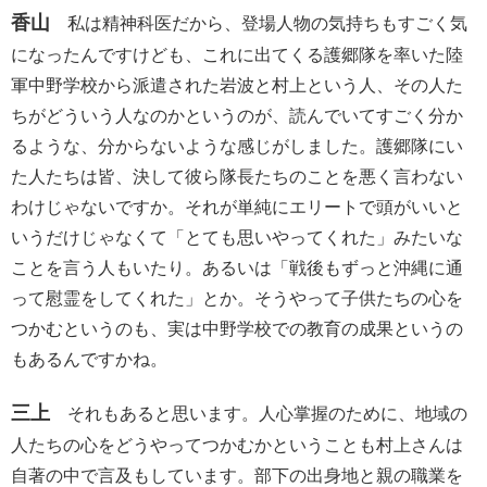
香山
私は精神科医だから、登場人物の気持ちもすごく気
になったんですけども、これに出てくる護郷隊を率いた陸
軍中野学校から派遣された岩波と村上という人、その人た
ちがどういう人なのかというのが、読んでいてすごく分か
るような、分からないような感じがしました。護郷隊にい
た人たちは皆、決して彼ら隊長たちのことを悪く言わない
わけじゃないですか。それが単純にエリートで頭がいいと
いうだけじゃなくて「とても思いやってくれた」みたいな
ことを言う人もいたり。あるいは「戦後もずっと沖縄に通
って慰霊をしてくれた」とか。そうやって子供たちの心を
つかむというのも、実は中野学校での教育の成果というの
もあるんですかね。
三上
それもあると思います。人心掌握のために、地域の
人たちの心をどうやってつかむかということも村上さんは
自著の中で言及もしています。部下の出身地と親の職業を