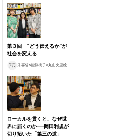
第３回 “どう伝えるか”が
社会を変える
朱喜哲×能條桃子×丸山央里絵
ローカルを貫くと、なぜ世
界に届くのか──岡田利規が
切り拓いた「第三の道」