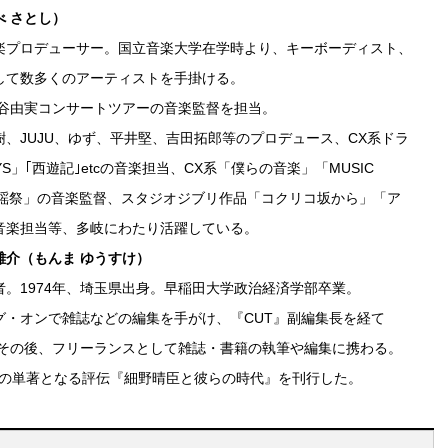
 さとし）
楽プロデューサー。国立音楽大学在学時より、キーボーディスト、
して数多くのアーティストを手掛ける。
任谷由実コンサートツアーの音楽監督を担当。
、JUJU、ゆず、平井堅、吉田拓郎等のプロデュース、CX系ドラ
OYS」｢西遊記｣etcの音楽担当、CX系「僕らの音楽」「MUSIC
S歌謡祭」の音楽監督、スタジオジブリ作品「コクリコ坂から」「ア
音楽担当等、多岐にわたり活躍している。
雄介（もんま ゆうすけ）
者。1974年、埼玉県出身。早稲田大学政治経済学部卒業。
グ・オンで雑誌などの編集を手がけ、『CUT』副編集長を経て
立。その後、フリーランスとして雑誌・書籍の執筆や編集に携わる。
に初の単著となる評伝『細野晴臣と彼らの時代』を刊行した。