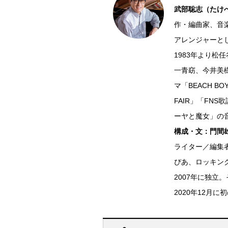
武部聡志（たけべ
作・編曲家、音
アレンジャーと
1983年より松
一青窈、今井美樹
マ「BEACH B
FAIR」「FN
ーヤと魔女」の
構成・文：門間
ライター／編集
ぴあ、ロッキン
2007年に独
2020年12月