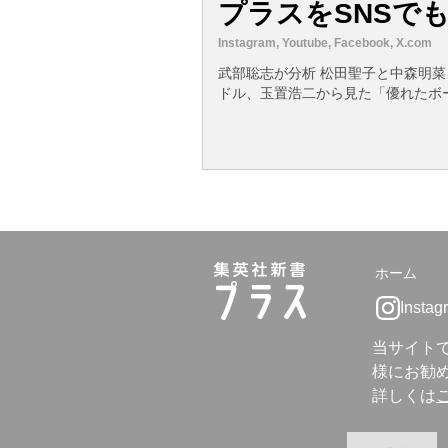
プラスをSNSで
Instagram, Youtube, Facebook, X.com
武部聡志が分析 松田聖子と中森明
ドル、玉置浩二から見た「優れたボ
ホーム
Instag
当サイト
様にお勧め
詳しくは