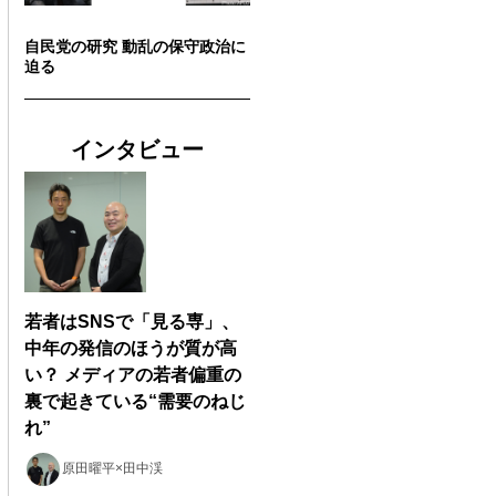
自民党の研究 動乱の保守政治に
迫る
インタビュー
若者はSNSで「見る専」、
中年の発信のほうが質が高
い？ メディアの若者偏重の
裏で起きている“需要のねじ
れ”
原田曜平×田中渓