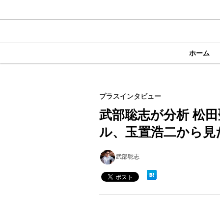
ホーム
プラスインタビュー
武部聡志が分析 松
ル、玉置浩二から見
武部聡志