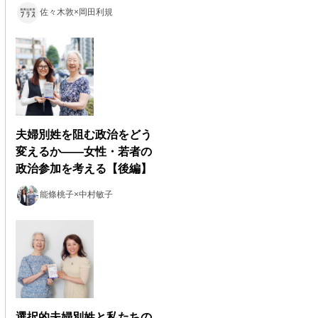
佐々木敦×岡田利規
夫婦別姓を阻む政治をどう
変えるか――女性・若者の
政治参加を考える【後編】
能條桃子×中村敏子
選択的夫婦別姓と私たちの