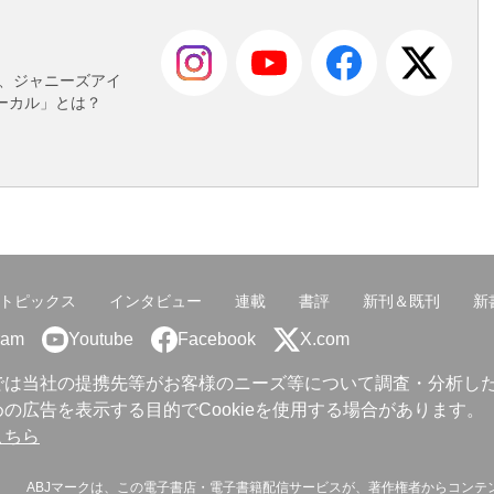
も
菜、ジャニーズアイ
ーカル」とは？
トピックス
インタビュー
連載
書評
新刊＆既刊
新
ram
Youtube
Facebook
X.com
では当社の提携先等がお客様のニーズ等について調査・分析し
の広告を表示する目的でCookieを使用する場合があります。
こちら
ABJマークは、この電子書店・電子書籍配信サービスが、著作権者からコンテ