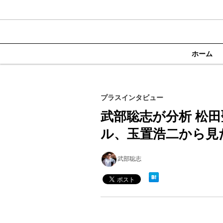
ホーム
プラスインタビュー
武部聡志が分析 松
ル、玉置浩二から見
武部聡志