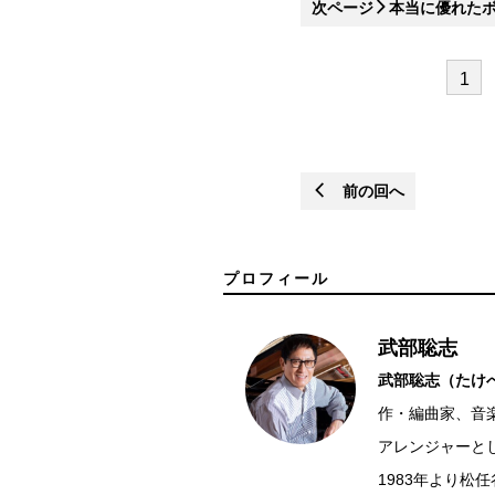
次ページ
本当に優れた
1
前の回へ
プロフィール
武部聡志
武部聡志（たけべ
作・編曲家、音
アレンジャーと
1983年より松