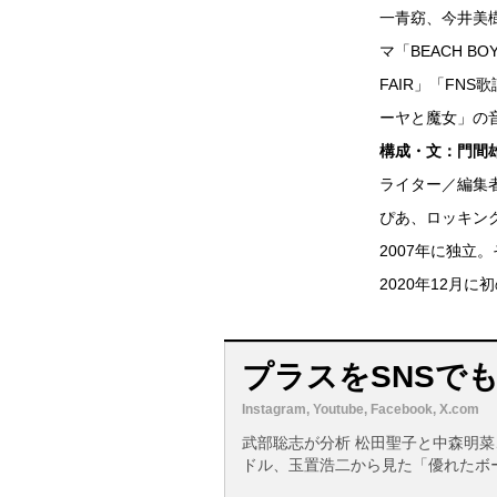
一青窈、今井美樹
マ「BEACH B
FAIR」「FN
ーヤと魔女」の
構成・文：門間
ライター／編集
ぴあ、ロッキン
2007年に独
2020年12月
プラスをSNSで
Instagram, Youtube, Facebook, X.com
武部聡志が分析 松田聖子と中森明
ドル、玉置浩二から見た「優れたボ