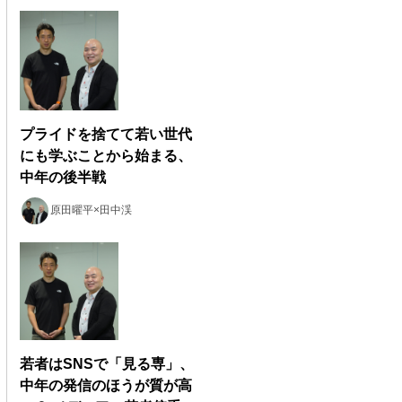
プライドを捨てて若い世代
にも学ぶことから始まる、
中年の後半戦
原田曜平×田中渓
若者はSNSで「見る専」、
中年の発信のほうが質が高