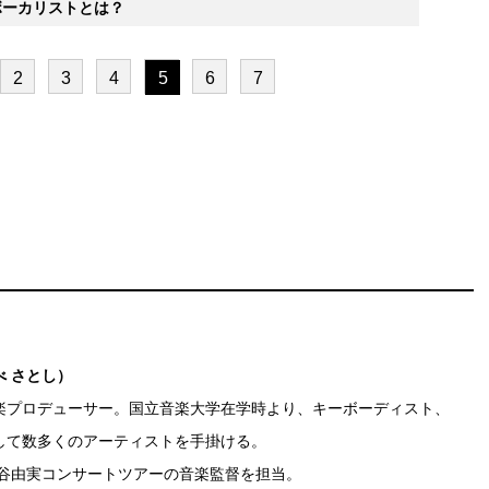
ボーカリストとは？
2
3
4
5
6
7
 さとし）
楽プロデューサー。国立音楽大学在学時より、キーボーディスト、
して数多くのアーティストを手掛ける。
任谷由実コンサートツアーの音楽監督を担当。