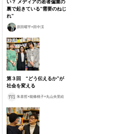
い？ メディアの若者偏重の
裏で起きている“需要のねじ
れ”
原田曜平×田中渓
第３回 “どう伝えるか”が
社会を変える
朱喜哲×能條桃子×丸山央里絵