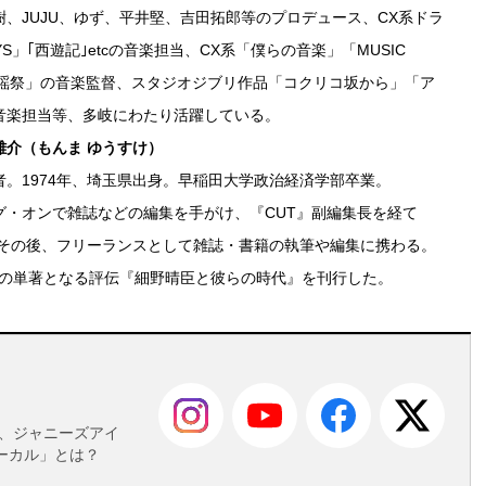
、JUJU、ゆず、平井堅、吉田拓郎等のプロデュース、CX系ドラ
OYS」｢西遊記｣etcの音楽担当、CX系「僕らの音楽」「MUSIC
S歌謡祭」の音楽監督、スタジオジブリ作品「コクリコ坂から」「ア
音楽担当等、多岐にわたり活躍している。
雄介（もんま ゆうすけ）
者。1974年、埼玉県出身。早稲田大学政治経済学部卒業。
グ・オンで雑誌などの編集を手がけ、『CUT』副編集長を経て
立。その後、フリーランスとして雑誌・書籍の執筆や編集に携わる。
に初の単著となる評伝『細野晴臣と彼らの時代』を刊行した。
も
菜、ジャニーズアイ
ーカル」とは？