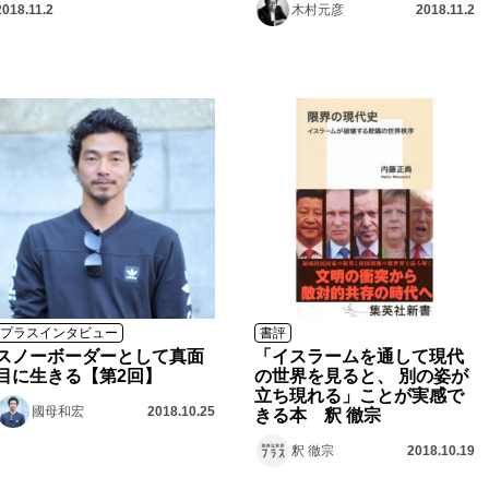
2018.11.2
木村元彦
2018.11.2
プラスインタビュー
書評
スノーボーダーとして真面
「イスラームを通して現代
目に生きる【第2回】
の世界を見ると、 別の姿が
立ち現れる」ことが実感で
國母和宏
2018.10.25
きる本 釈 徹宗
釈 徹宗
2018.10.19