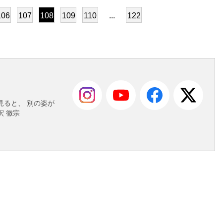
106
107
108
109
110
...
122
も
見ると、 別の姿が
 徹宗