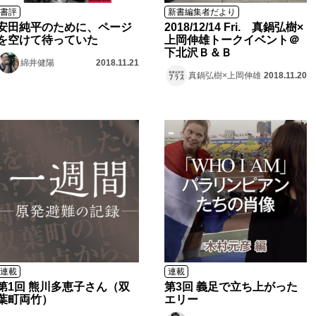
書評
新書編集者だより
安田純平のために、ページ
2018/12/14 Fri. 真鍋弘樹×
を空けて待っていた
上岡伸雄トークイベント＠
下北沢Ｂ＆Ｂ
綿井健陽
2018.11.21
真鍋弘樹×上岡伸雄
2018.11.20
連載
連載
第1回 熊川多恵子さん（双
第3回 義足で立ち上がった
葉町両竹）
エリー