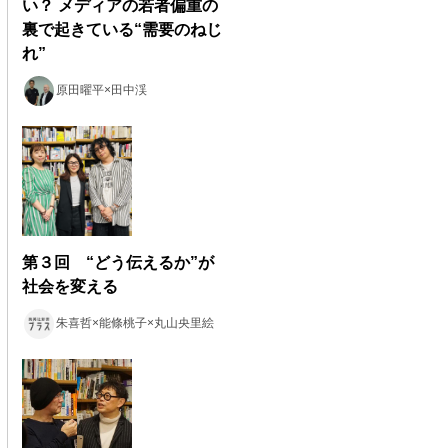
い？ メディアの若者偏重の
裏で起きている“需要のねじ
れ”
原田曜平×田中渓
第３回 “どう伝えるか”が
社会を変える
朱喜哲×能條桃子×丸山央里絵