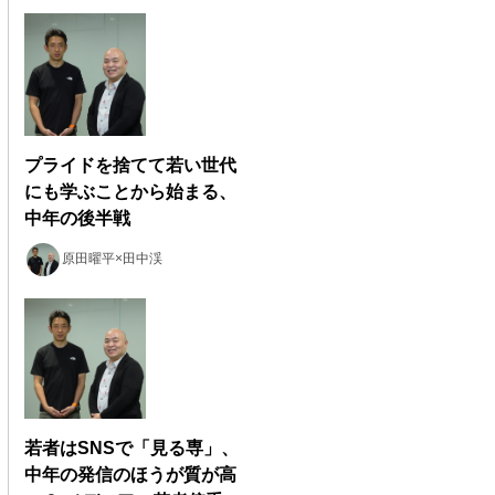
プライドを捨てて若い世代
にも学ぶことから始まる、
中年の後半戦
原田曜平×田中渓
若者はSNSで「見る専」、
中年の発信のほうが質が高