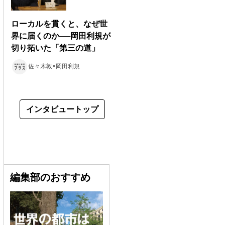
ローカルを貫くと、なぜ世
界に届くのか──岡田利規が
切り拓いた「第三の道」
佐々木敦×岡田利規
インタビュートップ
編集部のおすすめ