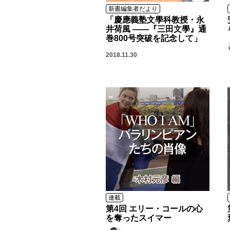
新書編集者だより
「慶應義塾文學科教授・永
井荷風 ――『三田文學』通
巻800号突破を記念して」
2018.11.30
連載
第4回 エリー・コールの心
を奪ったスイマー