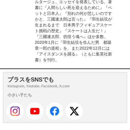
ルタージュ、エッセイを発表している。著
書に『人間らしい死を迎えるために』『ペ
ットと日本人』『別れの何が悲しいのです
かと、三國連太郎は言った』『羽生結弦が
生まれるまで 日本男子フィギュアスケー
ト挑戦の歴史』『スケートは人生だ！』
『三國連太郎、彷徨う魂へ』ほか多数。
2020年1月に『羽生結弦を生んだ男 都築
章一郎の道程』を、また2022年12月には
『アイスダンスを踊る』（ともに集英社新
書）を刊行。
プラスをSNSでも
Instagram, Youtube, Facebook, X.com
小さい子たち