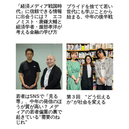
「経済メディア戦国時
プライドを捨てて若い
代」に信頼できる情報
世代にも学ぶことから
に出会うには？ エコ
始まる、中年の後半戦
ノミスト・唐鎌大輔と
経済学者・服部孝洋が
考える金融の学び方
若者はSNSで「見る
第３回 “どう伝える
専」、中年の発信のほ
か”が社会を変える
うが質が高い？ メデ
ィアの若者偏重の裏で
起きている“需要のね
じれ”