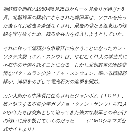
朝鮮戦争開戦の1950年6月25日から一ヶ月余りが過ぎた8
月。北朝鮮軍の猛攻にさらされた韓国軍は、ソウルを失っ
た後もなお敗走を余儀なくされ、最後の砦たる洛東江の戦
線を守り抜くため、残る全兵力を投入しようとしていた。
それに伴って浦項から洛東江に向かうことになったカン・
ソクテ大尉（キム・スンウ）は、やむなく71人の学徒兵に
不在中の守備を託すことになる。しかし北朝鮮軍の冷酷非
情なパク・ムラン少佐（チャ・スンウォン）率いる精鋭部
隊が、浦項をめざして電光石火の進撃を開始。
カン大尉から中隊長に任命されたジャンボム（ T.O.P ）、
彼と対立する不良少年ガプチョ（クォン・サンウ）ら71人
の少年たちは突如として迫ってきた強大な敵軍との命がけ
の戦いに身を投じていくのだった……（TOHOシネマズ公
式サイトより）