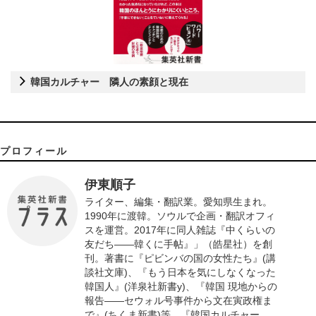
韓国カルチャー 隣人の素顔と現在
プロフィール
伊東順子
ライター、編集・翻訳業。愛知県生まれ。
1990年に渡韓。ソウルで企画・翻訳オフィ
スを運営。2017年に同人雑誌『中くらいの
友だち――韓くに手帖』」（皓星社）を創
刊。著書に『ピビンバの国の女性たち』(講
談社文庫)、『もう日本を気にしなくなった
韓国人』(洋泉社新書y)、『韓国 現地からの
報告――セウォル号事件から文在寅政権ま
で』(ちくま新書)等。『韓国カルチャー