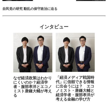
自民党の研究 動乱の保守政治に迫る
インタビュー
「経済メディア戦国時
なぜ経済政策はわかり
代」に信頼できる情報
にくいのか？経済学
に出会うには？ エコ
者・服部孝洋とエコノ
ノミスト・唐鎌大輔と
ミスト唐鎌大輔が考え
経済学者・服部孝洋が
る
考える金融の学び方