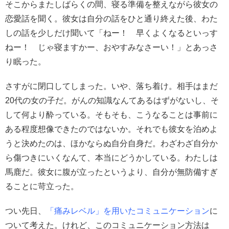
そこからまたしばらくの間、寝る準備を整えながら彼女の
恋愛話を聞く。彼女は自分の話をひと通り終えた後、わた
しの話を少しだけ聞いて「ねー！ 早くよくなるといっす
ねー！ じゃ寝ますかー、おやすみなさーい！」とあっさ
り眠った。
さすがに閉口してしまった。いや、落ち着け。相手はまだ
20代の女の子だ。がんの知識なんてあるはずがないし、そ
して何より酔っている。そもそも、こうなることは事前に
ある程度想像できたのではないか。それでも彼女を泊めよ
うと決めたのは、ほかならぬ自分自身だ。わざわざ自分か
ら傷つきにいくなんて、本当にどうかしている。わたしは
馬鹿だ。彼女に腹が立ったというより、自分が無防備すぎ
ることに苛立った。
つい先日、
「痛みレベル」を用いたコミュニケーション
に
ついて考えた。けれど、このコミュニケーション方法は