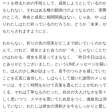
ートを得るための手段として、成長しようとしているのか
もしれない。それはある種の願掛けのようなものだ。実際
のところ、寿命と成長に相関関係はない。じゃあ、やっぱ
りわたしはただ祈っているのだろうか。どうか「未来」が
もたらされますようにと。
わからない。祈りの先の現実がどこまで続いていくのかな
んて。けれど、彼女とまた会うのが「今」じゃないことだ
けはわかる。彼女を見送ってまもなく、「昨日今日はほん
とありがとうございました」というLINEメッセージが届い
た。ほんの少し胸が詰まって、若干のつらさを感じていた
ことを正直に返信した。しばらくして届いた謝罪のメッセ
ージは、すごく時間をかけて言葉を選んだことが伝わって
くる、それは丁寧なものだった。自分の大人げなさを苦々
しく思いつつ、スマホを置いてため息をつく。連絡先は消
していない。わたしは彼女の溌剌さを今もしっかりと愛し