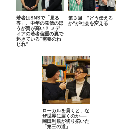
若者はSNSで「見る
第３回 “どう伝える
専」、中年の発信のほ
か”が社会を変える
うが質が高い？ メデ
ィアの若者偏重の裏で
起きている“需要のね
じれ”
ローカルを貫くと、な
ぜ世界に届くのか──
岡田利規が切り拓いた
「第三の道」