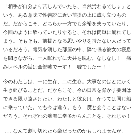
「相手が自分より苦しんでいたら、当然労わるでしょ」と
いう、ある意味で性善説に近い前提の上に成り立つもの
だ。だからこそ、どちらか一方でも余裕を失っていたり、
今回のように酔っていたりすると、それは簡単に崩れてし
まう。そもそも、前提となる思いやりを持たない人だって
いるだろう。電気を消した部屋の中、隣で眠る彼女の寝息
を聞きながら、一人眠れずに天井を睨む。なしなし！ 痛
みレベルの話は全部嘘でーす！ 嘘でした〜！！
今のわたしは、一に生存、二に生存。大事なのはとにかく
生き延びることだ。だからこそ、今の日常を脅かす要因は
できる限り遠ざけたい。わたしと彼女は、かつては同じ船
に乗っていた。でも今は違う。もう二度と会うことはない
だろう。それぞれの航海に幸多からんことを。それじゃ！
……なんて割り切れたら楽だったのかもしれませんが。