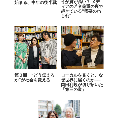
うが質が高い？ メデ
始まる、中年の後半戦
ィアの若者偏重の裏で
起きている“需要のね
じれ”
第３回 “どう伝える
ローカルを貫くと、な
か”が社会を変える
ぜ世界に届くのか──
岡田利規が切り拓いた
「第三の道」