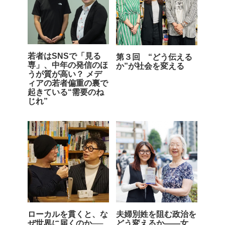
若者はSNSで「見る
第３回 “どう伝える
専」、中年の発信のほ
か”が社会を変える
うが質が高い？ メデ
ィアの若者偏重の裏で
起きている“需要のね
じれ”
ローカルを貫くと、な
夫婦別姓を阻む政治を
ぜ世界に届くのか──
どう変えるか――女