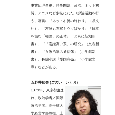
事業団理事長。時事問題、政治、ネット右
翼、アニメなど多岐にわたり評論活動を行
う。著書に『ネット右翼の終わり』（晶文
社）、『左翼も右翼もウソばかり』『日本
を蝕む「極論」の正体』（ともに新潮新
書）、『「意識高い系」の研究』（文春新
書）、『女政治家の通信簿』（小学館新
書）、長編小説『愛国商売』（小学館文
庫）などがある。
五野井郁夫 (ごのい いくお）
1979年、東京都生ま
れ。政治学者／国際
政治学者。高千穂大
学経営学部教授。上