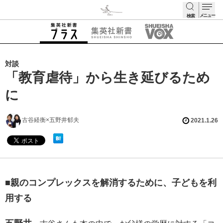
メニュー
検索
検索
対談
「教育虐待」から生き延びるため
に
古谷経衡×五野井郁夫
2021.1.26
■親のコンプレックスを解消するために、子どもを利
用する