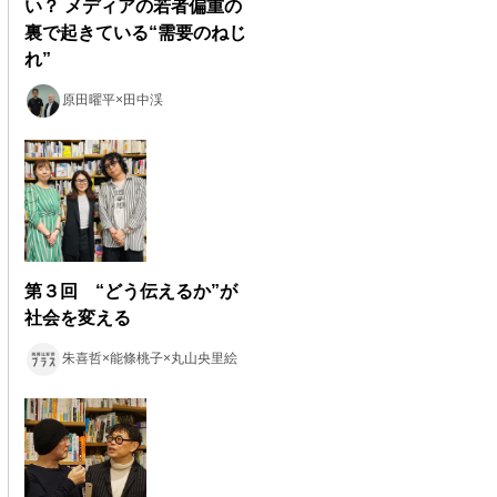
い？ メディアの若者偏重の
裏で起きている“需要のねじ
れ”
原田曜平×田中渓
第３回 “どう伝えるか”が
社会を変える
朱喜哲×能條桃子×丸山央里絵