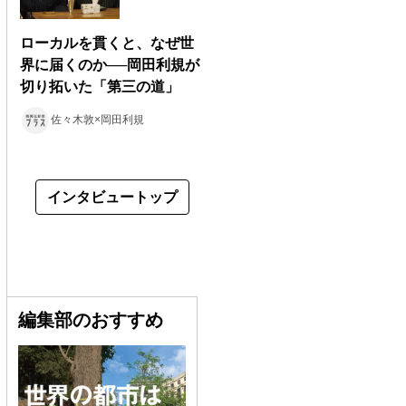
ローカルを貫くと、なぜ世
界に届くのか──岡田利規が
切り拓いた「第三の道」
佐々木敦×岡田利規
インタビュートップ
編集部のおすすめ