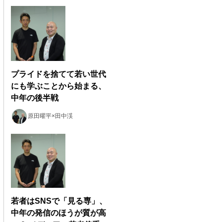
プライドを捨てて若い世代
にも学ぶことから始まる、
中年の後半戦
原田曜平×田中渓
若者はSNSで「見る専」、
中年の発信のほうが質が高