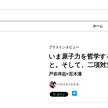
ホーム
プラスインタビュー
いま原子力を哲学す
と。そして、二項対
戸谷洋志×百木漠
戸谷洋志×百木漠