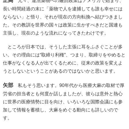
正高
元々、違法薬物への厳罰政策はアメリカで始まり、
長い時間経過の末に「薬物で人を逮捕しても誰も幸せには
ならない」と悟り、それが現在の方向転換へ結びつきまし
た。その教訓を世界の国々は政策に生かすべきだと国連も
主張し、現在のような流れになってきたわけです。
ところが日本では、そうした主張に耳をふさぐことが多
い。その理由には“取締り利権”、つまり、取締りをやめると
仕事がなくなる人が出てくるために、従来の政策を変えよ
うとしないということがあるのではないかと思います。
矢部
私もそう思います。90年代から医療大麻の取材で厚
労省の担当者とも何度か話しましたが、彼らは意外と熱心
に世界の医療情勢に目を向け、いろいろな国際会議にも参
加して情報を蓄積し、大麻をめぐる動向にも詳しいので
す。