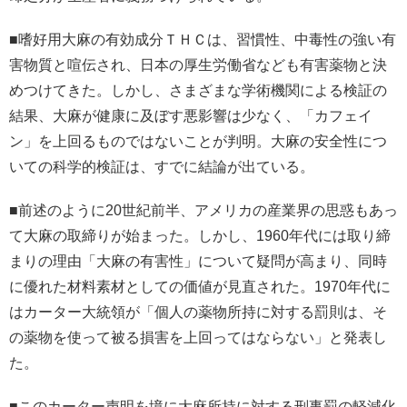
■嗜好用大麻の有効成分ＴＨＣは、習慣性、中毒性の強い有
害物質と喧伝され、日本の厚生労働省なども有害薬物と決
めつけてきた。しかし、さまざまな学術機関による検証の
結果、大麻が健康に及ぼす悪影響は少なく、「カフェイ
ン」を上回るものではないことが判明。大麻の安全性につ
いての科学的検証は、すでに結論が出ている。
■前述のように20世紀前半、アメリカの産業界の思惑もあっ
て大麻の取締りが始まった。しかし、1960年代には取り締
まりの理由「大麻の有害性」について疑問が高まり、同時
に優れた材料素材としての価値が見直された。1970年代に
はカーター大統領が「個人の薬物所持に対する罰則は、そ
の薬物を使って被る損害を上回ってはならない」と発表し
た。
■このカーター声明を境に大麻所持に対する刑事罰の軽減化