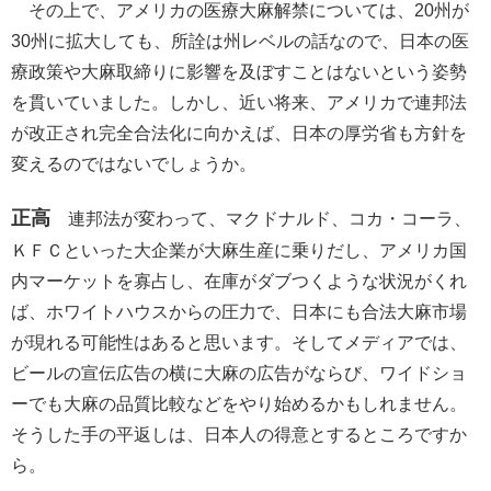
その上で、アメリカの医療大麻解禁については、20州が
30州に拡大しても、所詮は州レベルの話なので、日本の医
療政策や大麻取締りに影響を及ぼすことはないという姿勢
を貫いていました。しかし、近い将来、アメリカで連邦法
が改正され完全合法化に向かえば、日本の厚労省も方針を
変えるのではないでしょうか。
正高
連邦法が変わって、マクドナルド、コカ・コーラ、
ＫＦＣといった大企業が大麻生産に乗りだし、アメリカ国
内マーケットを寡占し、在庫がダブつくような状況がくれ
ば、ホワイトハウスからの圧力で、日本にも合法大麻市場
が現れる可能性はあると思います。そしてメディアでは、
ビールの宣伝広告の横に大麻の広告がならび、ワイドショ
ーでも大麻の品質比較などをやり始めるかもしれません。
そうした手の平返しは、日本人の得意とするところですか
ら。