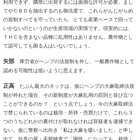
利用できず、隣県に出荷するには面倒な許可が必要。まし
てやＣＢＤを抽出するのも御法度で、これらがんじがらめ
の規制すべてを守っていたら、とても産業ベースで回って
いかないのというのが生産現場の実情です。現実的には、
ＴＨＣを含まない品種に乱用性はありません。農作物とし
て認可しても困る人はいないでしょう。
矢部
厚労省がヘンプの法規制を外し、一般農作物として
認める可能性は低いように思えます。
正高
たぶん最大のネックは、仮にヘンプの大麻取締法規
制が外れた場合、その新制度が大麻乱用の罰則と並び立つ
ことができるのか？ という点でしょう。今の大麻取締法
で禁じられているのは栽培・所持・売買だけで、これら３
つのうちどれかの裏付けが取れなければ容疑者を逮捕でき
ない。仮に警察へ出向き「私は大麻を吸いました」と申し
出て、任意の尿・毛髪検査で「陽性」になっても、栽培・