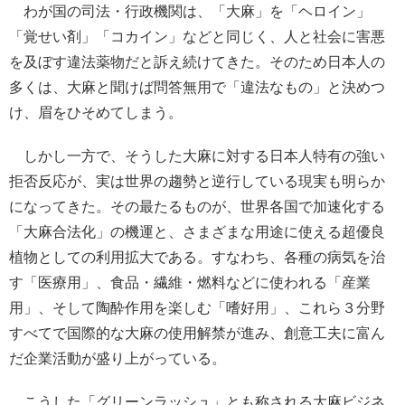
わが国の司法・行政機関は、「大麻」を「ヘロイン」
「覚せい剤」「コカイン」などと同じく、人と社会に害悪
を及ぼす違法薬物だと訴え続けてきた。そのため日本人の
多くは、大麻と聞けば問答無用で「違法なもの」と決めつ
け、眉をひそめてしまう。
しかし一方で、そうした大麻に対する日本人特有の強い
拒否反応が、実は世界の趨勢と逆行している現実も明らか
になってきた。その最たるものが、世界各国で加速化する
「大麻合法化」の機運と、さまざまな用途に使える超優良
植物としての利用拡大である。すなわち、各種の病気を治
す「医療用」、食品・繊維・燃料などに使われる「産業
用」、そして陶酔作用を楽しむ「嗜好用」、これら３分野
すべてで国際的な大麻の使用解禁が進み、創意工夫に富ん
だ企業活動が盛り上がっている。
こうした「グリーンラッシュ」とも称される大麻ビジネ