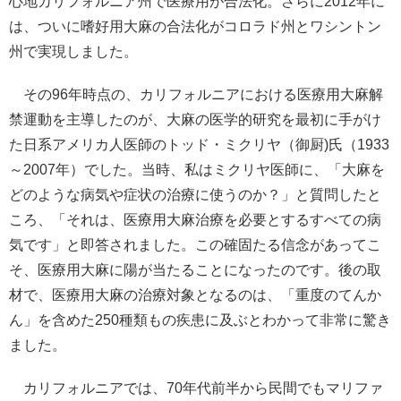
心地カリフォルニア州で医療用が合法化。さらに2012年に
は、ついに嗜好用大麻の合法化がコロラド州とワシントン
州で実現しました。
その96年時点の、カリフォルニアにおける医療用大麻解
禁運動を主導したのが、大麻の医学的研究を最初に手がけ
た日系アメリカ人医師のトッド・ミクリヤ（御厨)氏（1933
～2007年）でした。当時、私はミクリヤ医師に、「大麻を
どのような病気や症状の治療に使うのか？」と質問したと
ころ、「それは、医療用大麻治療を必要とするすべての病
気です」と即答されました。この確固たる信念があってこ
そ、医療用大麻に陽が当たることになったのです。後の取
材で、医療用大麻の治療対象となるのは、「重度のてんか
ん」を含めた250種類もの疾患に及ぶとわかって非常に驚き
ました。
カリフォルニアでは、70年代前半から民間でもマリファ