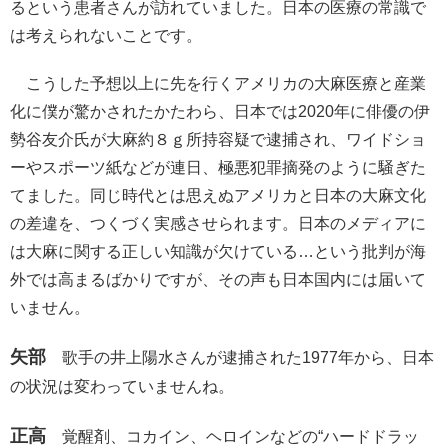
るという患者さんが訪れていました。日本の医療の常識で
は考えられないことです。
こうした予想以上に先を行くアメリカの大麻医療と産業
化に僕が驚かされたかたわら、日本では2020年に俳優の伊
勢谷友介氏が大麻約８ｇ所持容疑で逮捕され、ワイドショ
ーやスポーツ紙などが連日、極悪犯罪摘発のように騒ぎた
てました。同じ時代とは思えぬアメリカと日本の大麻文化
の差違を、つくづく実感させられます。日本のメディアに
は大麻に関する正しい知識が欠けている…という批判が海
外では高まるばかりですが、その声も日本国内には届いて
いません。
矢部
歌手の井上陽水さんが逮捕された1977年から、日本
の状況は変わっていませんね。
正高
覚醒剤、コカイン、ヘロインなどの“ハードドラッ