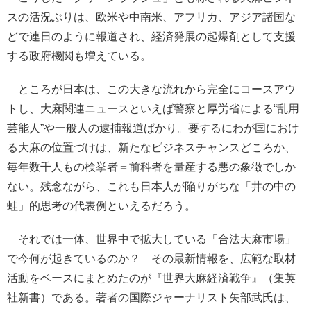
スの活況ぶりは、欧米や中南米、アフリカ、アジア諸国な
どで連日のように報道され、経済発展の起爆剤として支援
する政府機関も増えている。
ところが日本は、この大きな流れから完全にコースアウ
トし、大麻関連ニュースといえば警察と厚労省による“乱用
芸能人”や一般人の逮捕報道ばかり。要するにわが国におけ
る大麻の位置づけは、新たなビジネスチャンスどころか、
毎年数千人もの検挙者＝前科者を量産する悪の象徴でしか
ない。残念ながら、これも日本人が陥りがちな「井の中の
蛙」的思考の代表例といえるだろう。
それでは一体、世界中で拡大している「合法大麻市場」
で今何が起きているのか？ その最新情報を、広範な取材
活動をベースにまとめたのが『世界大麻経済戦争』（集英
社新書）である。著者の国際ジャーナリスト矢部武氏は、