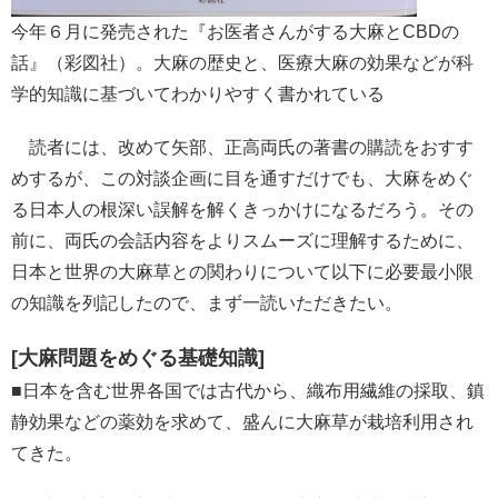
今年６月に発売された『お医者さんがする大麻とCBDの
話』（彩図社）。大麻の歴史と、医療大麻の効果などが科
学的知識に基づいてわかりやすく書かれている
読者には、改めて矢部、正高両氏の著書の購読をおすす
めするが、この対談企画に目を通すだけでも、大麻をめぐ
る日本人の根深い誤解を解くきっかけになるだろう。その
前に、両氏の会話内容をよりスムーズに理解するために、
日本と世界の大麻草との関わりについて以下に必要最小限
の知識を列記したので、まず一読いただきたい。
[大麻問題をめぐる基礎知識]
■日本を含む世界各国では古代から、織布用繊維の採取、鎮
静効果などの薬効を求めて、盛んに大麻草が栽培利用され
てきた。