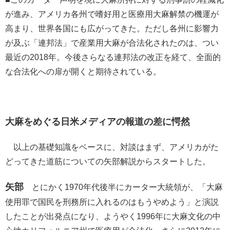
が進み、アメリカ各州で嗜好用と医療用大麻解禁の機運が
高まり、世界各国にも広がってきた。ただし各州に影響力
が及ぶ「連邦法」で産業用大麻が合法化されたのは、つい
最近の2018年。今後さらなる連邦法の改正を経て、全面的
な合法化への扉が開くと期待されている。
大麻をめぐる日米メディアの報道の差に愕然
以上の基礎知識をベースに、対談はまず、アメリカがた
どってきた道筋についての矢部解説からスタートした。
矢部
とにかく1970年代後半にカーター大統領が、「大麻
使用罪で国民を刑務所に入れるのはもうやめよう」と演説
したことが出発点になり、ようやく1996年に大麻文化の中