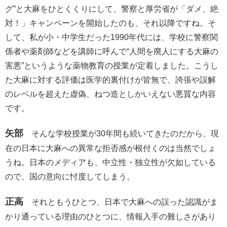
グ”と大麻をひとくくりにして、警察と厚労省が「ダメ、絶
対！」キャンペーンを開始したのも、それ以降ですね。そ
して、私が小・中学生だった1990年代には、学校に警察関
係者や薬剤師などを講師に呼んで“人間を廃人にする大麻の
害悪”というような薬物教育の授業が定着しました。こうし
た大麻に対する評価は医学的裏付けが皆無で、誇張や誤解
のレベルを超えた虚偽、ねつ造としかいえない悪質な内容
です。
矢部
そんな学校授業が30年間も続いてきたのだから、現
在の日本に大麻への異常な拒否感が根付くのは当然でしょ
うね。日本のメディアも、中立性・独立性が欠如している
ので、国の意向に忖度してしまう。
正高
それともうひとつ、日本で大麻への誤った認識がま
かり通っている理由のひとつに、情報入手の難しさがあり