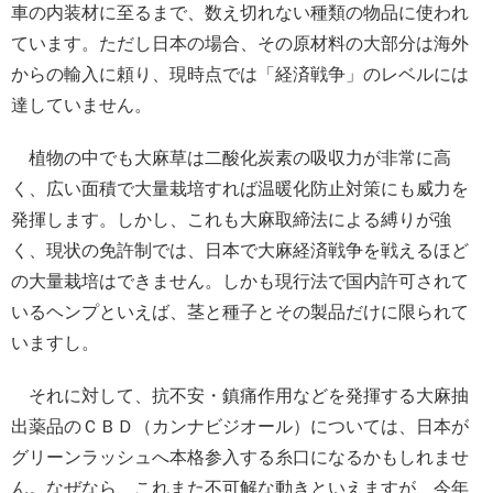
車の内装材に至るまで、数え切れない種類の物品に使われ
ています。ただし日本の場合、その原材料の大部分は海外
からの輸入に頼り、現時点では「経済戦争」のレベルには
達していません。
植物の中でも大麻草は二酸化炭素の吸収力が非常に高
く、広い面積で大量栽培すれば温暖化防止対策にも威力を
発揮します。しかし、これも大麻取締法による縛りが強
く、現状の免許制では、日本で大麻経済戦争を戦えるほど
の大量栽培はできません。しかも現行法で国内許可されて
いるヘンプといえば、茎と種子とその製品だけに限られて
いますし。
それに対して、抗不安・鎮痛作用などを発揮する大麻抽
出薬品のＣＢＤ（カンナビジオール）については、日本が
グリーンラッシュへ本格参入する糸口になるかもしれませ
ん。なぜなら、これまた不可解な動きといえますが、今年