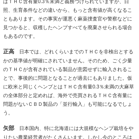
はＴＨＣ含有量0.3％未満と義務づけられていますが、日
照、生育条件などの違いから、もっと含有値が高くなるこ
ともあります。その事実が運悪く麻薬捜査官や警察などに
見つかると、収穫したヘンプすべてを廃棄させられる場合
もあるのです。
正高
日本では、どれくらいまでのＴＨＣを非検出とする
かの基準値が明確にされていません。そのため、ごく少量
のＴＨＣが含有されている製品が意図せずに輸入されるこ
とで、事後的に問題となることが過去にもありました。仮
に欧米と同じくヘンプとはＴＨＣ含有量0.3％未満の大麻草
の全体部分と定めれば、海外で売買されるＴＨＣ含有量に
問題がないＣＢＤ製品の「並行輸入」も可能になるでしょ
う。
矢部
日本国内、特に北海道には大規模なヘンプ栽培をや
りたい農業経営者がたくさんいます。しかし今のところは