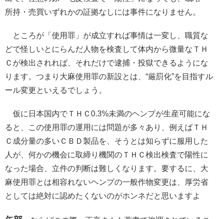
所持・売買いずれかの証拠なしには事件になりません。
ところが「使用罪」が成立すれば事情は一変し、職質な
どで怪しいとにらんだ人物を検査して体内から微量なＴＨ
Ｃが検出されれば、それだけで逮捕・投獄できるようにな
ります。つまり大麻使用罪の新設とは、“厳罰化”を目指すル
ール変更といえるでしょう。
仮に日本国内でＴＨＣ0.3%未満のヘンプが生産可能にな
ると、この使用罪の運用には問題が多々あり、例えばＴＨ
Ｃ成分量の多いＣＢＤ製品を、そうとは知らずに服用した
人が、何かの機会に取締り機関のＴＨＣ検出検査で陽性に
なった場合、立件の判断は難しくなります。要するに、大
麻使用罪とは相容れないヘンプの一般作物変更は、厚労省
としては絶対に認めたくないのがホンネだと思いますよ