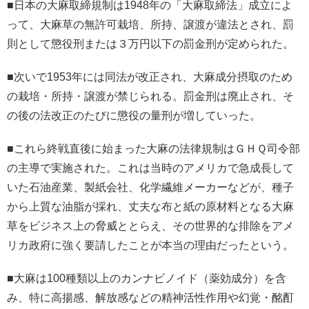
■日本の大麻取締規制は1948年の「大麻取締法」成立によ
って、大麻草の無許可栽培、所持、譲渡が違法とされ、罰
則として懲役刑または３万円以下の罰金刑が定められた。
■次いで1953年には同法が改正され、大麻成分摂取のため
の栽培・所持・譲渡が禁じられる。罰金刑は廃止され、そ
の後の法改正のたびに懲役の量刑が増していった。
■これら終戦直後に始まった大麻の法律規制はＧＨＱ司令部
の主導で実施された。これは当時のアメリカで急成長して
いた石油産業、製紙会社、化学繊維メーカーなどが、種子
から上質な油脂が採れ、丈夫な布と紙の原材料となる大麻
草をビジネス上の脅威ととらえ、その世界的な排除をアメ
リカ政府に強く要請したことが本当の理由だったという。
■大麻は100種類以上のカンナビノイド（薬効成分）を含
み、特に高揚感、解放感などの精神活性作用や幻覚・酩酊