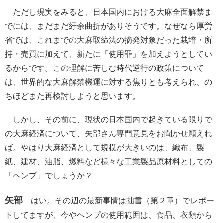
ただし現実をみると、日本国内における大麻全面解禁ま
でには、まだまだ紆余曲折がありそうです。なぜなら厚労
省では、これまでの大麻取締法の摘発対象だった栽培・所
持・売買に加えて、新たに「使用罪」を加えようとしてい
るからです。この理解に苦しむ時代逆行の政策について
は、世界的な大麻解禁機運に対する焦りとも考えられ、の
ちほどまた再検討しようと思います。
しかし、その前に、現状の日本国内で起きている限りで
の大麻経済について、矢部さん専門意見をお聞かせ願えれ
ば。やはり大麻経済として規模が大きいのは、織布、製
紙、建材、油脂、燃料など様々な工業製品原材料としての
「ヘンプ」でしょうか？
矢部
はい。その辺の最新事情は拙書（第２章）でレポー
トしてますが、今やヘンプの使用範囲は、食品、衣類から