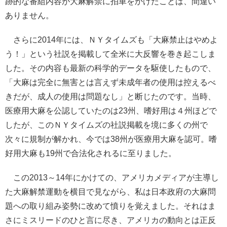
跡的な番組内容が大麻解禁に拍車をかけたことは、間違い
ありません。
さらに2014年には、ＮＹタイムズも「大麻禁止はやめよ
う！」という社説を掲載して全米に大反響を巻き起こしま
した。その内容も最新の科学的データを駆使したもので、
「大麻は完全に無害とは言えず未成年者の使用は控えるべ
きだが、成人の使用は問題なし」と断じたのです。当時、
医療用大麻を公認していたのは23州、嗜好用は４州ほどで
したが、このＮＹタイムズの社説掲載を境に多くの州で
次々に規制が解かれ、今では38州が医療用大麻を認可。嗜
好用大麻も19州で合法化されるに至りました。
この2013～14年にかけての、アメリカメディアが主導し
た大麻解禁運動を横目で見ながら、私は日本政府の大麻問
題への取り組み姿勢に改めて憤りを覚えました。それはま
さにミスリードのひと言に尽き、アメリカの動向とは正反