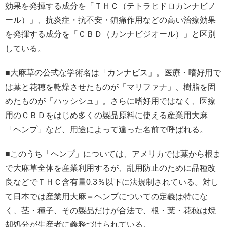
効果を発揮する成分を「ＴＨＣ（テトラヒドロカンナビノ
ール）」、抗炎症・抗不安・鎮痛作用などの高い治療効果
を発揮する成分を「ＣＢＤ（カンナビジオール）」と区別
している。
■大麻草の公式な学術名は「カンナビス」。医療・嗜好用で
は葉と花穂を乾燥させたものが「マリファナ」、樹脂を固
めたものが「ハッシシュ」。さらに嗜好用ではなく、医療
用のＣＢＤをはじめ多くの製品原料に使える産業用大麻
「ヘンプ」など、用途によって違った名前で呼ばれる。
■このうち「ヘンプ」については、アメリカでは葉から根ま
で大麻草全体を産業利用するが、乱用防止のために品種改
良などでＴＨＣ含有量0.3％以下に法規制されている。対し
て日本では産業用大麻＝ヘンプについての定義は特にな
く、茎・種子、その製品だけが合法で、根・葉・花穂は焼
却処分が生産者に義務づけられている。