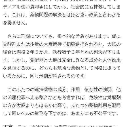
ディアを使い袋叩きにしてから、社会的にも抹殺してしま
う。これは、薬物問題の解決とはほど遠い政策と言わざる
を得ません。
さらに刑罰についても、根本的な矛盾があります。仮に
覚醒剤または少量の大麻所持で初犯逮捕されると、大抵の
場合は懲役２年６か月、執行猶予３年とかの判決が下りま
す。しかし、覚醒剤と大麻は完全に異なる成分と人体効果
を発揮するのに、どちらも危険な薬物として同格に扱って
いるために、同じ刑罰が科されるのです。
このふたつの違法薬物の成分、作用、依存性の強弱、他
の凶悪犯罪へ走る割合などを考慮すれば、危険性は覚醒剤
の方が大麻よりもはるかに高く、ふたつの薬物乱用を混同
して同レベルの量刑を下すのは、あまりにも不公平です。