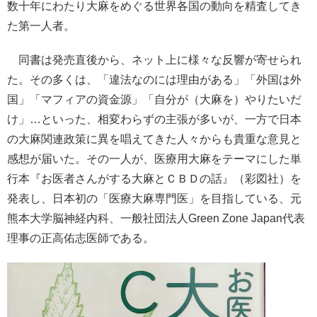
数十年にわたり大麻をめぐる世界各国の動向を精査してき
た第一人者。
同書は発売直後から、ネット上に様々な反響が寄せられ
た。その多くは、「違法なのには理由がある」「外国は外
国」「マフィアの資金源」「自分が（大麻を）やりたいだ
け」…といった、相変わらずの主張が多いが、一方で日本
の大麻関連政策に異を唱えてきた人々からも貴重な意見と
感想が届いた。その一人が、医療用大麻をテーマにした単
行本『お医者さんがする大麻とＣＢＤの話』（彩図社）を
発表し、日本初の「医療大麻専門医」を目指している、元
熊本大学脳神経内科、一般社団法人Green Zone Japan代表
理事の正高佑志医師である。