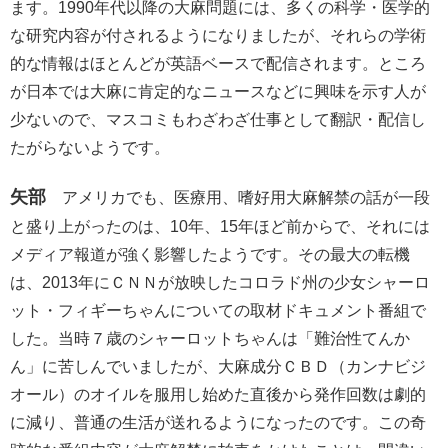
ます。1990年代以降の大麻問題には、多くの科学・医学的
な研究内容が付されるようになりましたが、それらの学術
的な情報はほとんどが英語ベースで配信されます。ところ
が日本では大麻に肯定的なニュースなどに興味を示す人が
少ないので、マスコミもわざわざ仕事として翻訳・配信し
たがらないようです。
矢部
アメリカでも、医療用、嗜好用大麻解禁の話が一段
と盛り上がったのは、10年、15年ほど前からで、それには
メディア報道が強く影響したようです。その最大の転機
は、2013年にＣＮＮが放映したコロラド州の少女シャーロ
ット・フィギーちゃんについての取材ドキュメント番組で
した。当時７歳のシャーロットちゃんは「難治性てんか
ん」に苦しんでいましたが、大麻成分ＣＢＤ（カンナビジ
オール）のオイルを服用し始めた直後から発作回数は劇的
に減り、普通の生活が送れるようになったのです。この奇