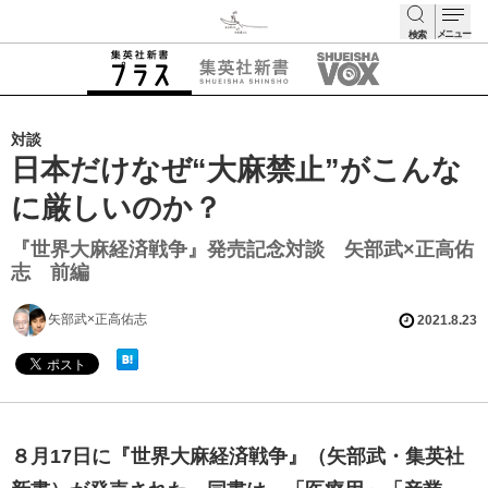
メニュー
検索
検索
対談
日本だけなぜ“大麻禁止”がこんな
に厳しいのか？
『世界大麻経済戦争』発売記念対談 矢部武×正高佑
志 前編
矢部武×正高佑志
2021.8.23
８月17日に『世界大麻経済戦争』（矢部武・集英社