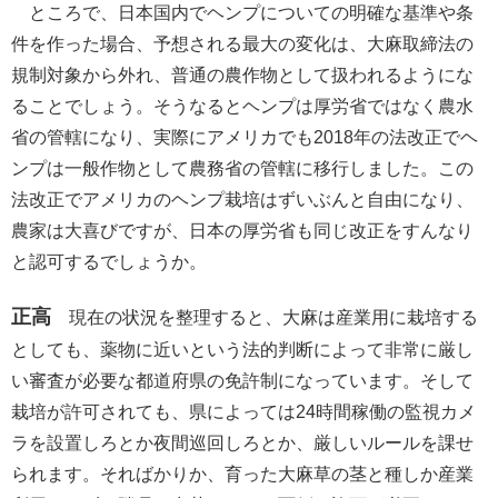
ところで、日本国内でヘンプについての明確な基準や条
件を作った場合、予想される最大の変化は、大麻取締法の
規制対象から外れ、普通の農作物として扱われるようにな
ることでしょう。そうなるとヘンプは厚労省ではなく農水
省の管轄になり、実際にアメリカでも2018年の法改正でヘ
ンプは一般作物として農務省の管轄に移行しました。この
法改正でアメリカのヘンプ栽培はずいぶんと自由になり、
農家は大喜びですが、日本の厚労省も同じ改正をすんなり
と認可するでしょうか。
正高
現在の状況を整理すると、大麻は産業用に栽培する
としても、薬物に近いという法的判断によって非常に厳し
い審査が必要な都道府県の免許制になっています。そして
栽培が許可されても、県によっては24時間稼働の監視カメ
ラを設置しろとか夜間巡回しろとか、厳しいルールを課せ
られます。そればかりか、育った大麻草の茎と種しか産業