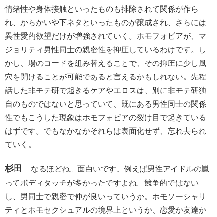
情緒性や身体接触といったものも排除されて関係が作ら
れ、からかいや下ネタといったものが醸成され、さらには
異性愛的欲望だけが増強されていく。ホモフォビアが、マ
ジョリティ男性同士の親密性を抑圧しているわけです。し
かし、場のコードを組み替えることで、その抑圧に少し風
穴を開けることが可能であると言えるかもしれない。先程
話した非モテ研で起きるケアやエロスは、別に非モテ研独
自のものではないと思っていて、既にある男性同士の関係
性でもこうした現象はホモフォビアの裂け目で起きている
はずです。でもなかなかそれらは表面化せず、忘れ去られ
ていく。
杉田
なるほどね。面白いです。例えば男性アイドルの嵐
ってボディタッチが多かったですよね。競争的ではない
し、男同士で親密で仲が良いっていうか。ホモソーシャリ
ティとホモセクシュアルの境界上というか、恋愛か友達か