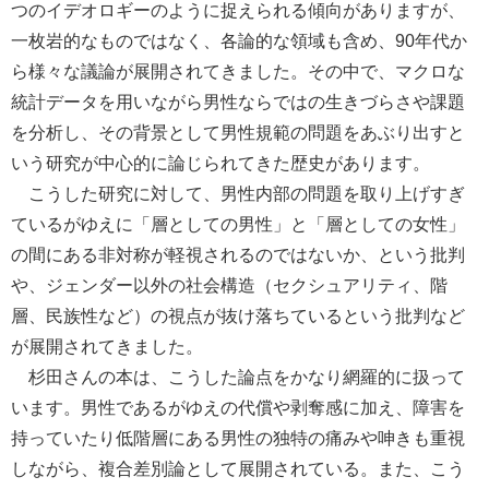
つのイデオロギーのように捉えられる傾向がありますが、
一枚岩的なものではなく、各論的な領域も含め、90年代か
ら様々な議論が展開されてきました。その中で、マクロな
統計データを用いながら男性ならではの生きづらさや課題
を分析し、その背景として男性規範の問題をあぶり出すと
いう研究が中心的に論じられてきた歴史があります。
こうした研究に対して、男性内部の問題を取り上げすぎ
ているがゆえに「層としての男性」と「層としての女性」
の間にある非対称が軽視されるのではないか、という批判
や、ジェンダー以外の社会構造（セクシュアリティ、階
層、民族性など）の視点が抜け落ちているという批判など
が展開されてきました。
杉田さんの本は、こうした論点をかなり網羅的に扱って
います。男性であるがゆえの代償や剥奪感に加え、障害を
持っていたり低階層にある男性の独特の痛みや呻きも重視
しながら、複合差別論として展開されている。また、こう