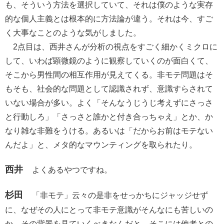
も、そういう方法を選択していて、それは僕のような実存
的な個人主義とは根本的に方法論が違う。それは今、すご
く大事なことのような気がしました。
2点目は、西井さんが分析の視点をすごく細かくミクロに
して、いわば顕微鏡のように観察していくのが面白くて、
そこから男性間の相互作用が見えてくる。非モテ問題はそ
もそも、社会的な問題として認識されず、意識すらされて
いない場合が多い。よく「そんなうじうじ考えずにさっさ
と行動しろ」「さっさと誰かと付き合っちゃえ」とか、か
なり雑な非難をうける。あるいは「だからお前はモテない
んだよ」と、メタ的なマウンティングを取られたり。
西井
よくあるやつですね。
杉田
「非モテ」云々の是非をせっかちにジャッジせず
に、なぜその人にとって非モテ意識がそんなにも苦しいの
か、その背景を見ていくべきなんだと。そこには他者との