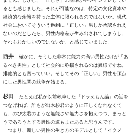
ません。しかし、「正しさ」の基準がややインフレしてい
るとも感じました。それが可能なのは、特定の文化資本や
経済的な余裕を持った主体に限られるのではないか。現代
社会においてそういう過剰に「正しい」男しか承認されえ
ないのだとしたら、男性内格差が生み出されてしまうし、
それもおかしいのではないか、と感じていました。
西井
確かに、そうした非常に能力の高い男性だけが「あ
るべき男性」として社会的に称揚されるのは異様ですね。
排他的とも言っていい。そしてその「正しい」男性を頂点
にした男性間の競争が始まる。
杉田
たとえば私が以前執筆した『ドラえもん論』の話を
つなげれば、誰もが出木杉君のように正しくなれなくて
も、のび太君のような無能さや無力さを抱えつつ、まっと
うであろうとする男性の道もまたあると思うんです。
つまり、新しい男性の生き方のモデルとして「イクメ