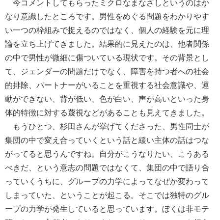
今コメントしてもらったミクロなまなざしというのはか
なり意識したところです。男性をめぐる問題をわかりやす
い一つの枠組みで捉えるのではなく、個人の経験を元に理
論を立ち上げてきました。結果的に見えたのは、他者関係
の中で男性が微細に傷ついている現状です。その背景とし
て、ジェンダーの問題だけでなく、障害を持つ者への社会
的排除、パートナーがいることを重視する社会意識や、運
動ができない、背が低い、色が白い、声が高いといった身
体的特徴に対する蔑視などがあることも見えてきました。
もうひとつ、杉田さんが挙げてくださった、男性同士が
集団の中で変え合っていくという話と緩い主体の話はつな
がってると思うんですね。自分がこうなりたい、こうある
べきだ、という意志の問題ではなくて、集団の中で語り合
っていくうちに、グループの力学によってなぜか変わって
しまっていた、ということが起こる。そこでは独特のグル
ープの力学が発生していると思っています。ぼくは非モテ