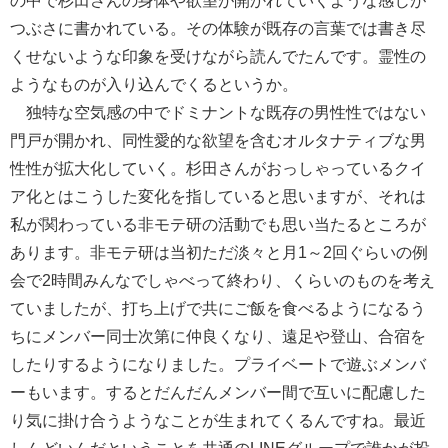
の中で杉田さんの身体や欲望が開かれていくような感じが
つぶさに書かれている。その体験が既存の言葉では書き尽
くせないような印象を受けながら読んでたんです。霊性の
ようなものが入り込んでくるというか。
独特な空気感の中でドミナントな既存の男性性ではない
門戸が開かれ、同性愛的な欲望を含むオルタナティブな男
性性が拡大化していく。杉田さんがおっしゃっているクイ
ア化とはこうした変化を指していると思いますが、それは
私が関わっている非モテ研の活動でも思い当たるところが
あります。非モテ研は当初ただ淡々と月1～2回ぐらいの例
会で2時間みんなでしゃべって終わり、くらいのものを考え
ていましたが、打ち上げで共にご飯を食べるようになるう
ちにメンバー同士次第に仲良くなり、遠足や登山、合宿を
したりするようになりました。プライベートで遊ぶメンバ
ーもいます。するとだんだんメンバー間で互いに配慮した
り気に掛け合うようなことが生まれてくるんですね。最近