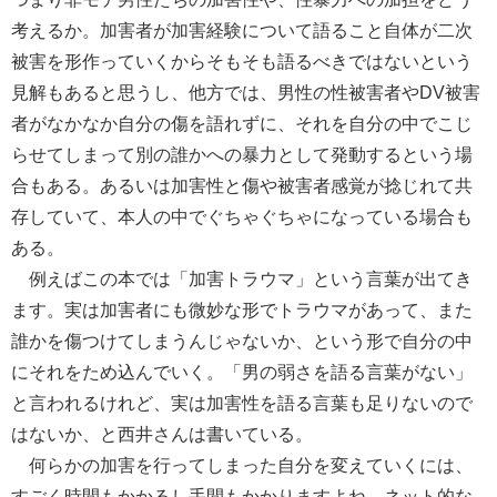
考えるか。加害者が加害経験について語ること自体が二次
被害を形作っていくからそもそも語るべきではないという
見解もあると思うし、他方では、男性の性被害者やDV被害
者がなかなか自分の傷を語れずに、それを自分の中でこじ
らせてしまって別の誰かへの暴力として発動するという場
合もある。あるいは加害性と傷や被害者感覚が捻じれて共
存していて、本人の中でぐちゃぐちゃになっている場合も
ある。
例えばこの本では「加害トラウマ」という言葉が出てき
ます。実は加害者にも微妙な形でトラウマがあって、また
誰かを傷つけてしまうんじゃないか、という形で自分の中
にそれをため込んでいく。「男の弱さを語る言葉がない」
と言われるけれど、実は加害性を語る言葉も足りないので
はないか、と西井さんは書いている。
何らかの加害を行ってしまった自分を変えていくには、
すごく時間もかかるし手間もかかりますよね。ネット的な