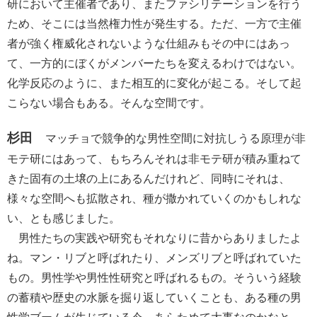
研において主催者であり、またファシリテーションを行う
ため、そこには当然権力性が発生する。ただ、一方で主催
者が強く権威化されないような仕組みもその中にはあっ
て、一方的にぼくがメンバーたちを変えるわけではない。
化学反応のように、また相互的に変化が起こる。そして起
こらない場合もある。そんな空間です。
杉田
マッチョで競争的な男性空間に対抗しうる原理が非
モテ研にはあって、もちろんそれは非モテ研が積み重ねて
きた固有の土壌の上にあるんだけれど、同時にそれは、
様々な空間へも拡散され、種が撒かれていくのかもしれな
い、とも感じました。
男性たちの実践や研究もそれなりに昔からありましたよ
ね。マン・リブと呼ばれたり、メンズリブと呼ばれていた
もの。男性学や男性性研究と呼ばれるもの。そういう経験
の蓄積や歴史の水脈を掘り返していくことも、ある種の男