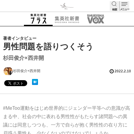
メニュー
検索
検索
著者インタビュー
男性問題を語りつくそう
杉田俊介×西井開
杉田俊介×西井開
2022.2.10
#MeToo運動をはじめ世界的にジェンダー平等への意識が高
まる中、社会の中に表れる男性性がもたらす諸問題への異
議には同意しつつも、一方で自らが抱く男性性の在り方に
戸惑う男性も、少なくないのではないでしょうか。