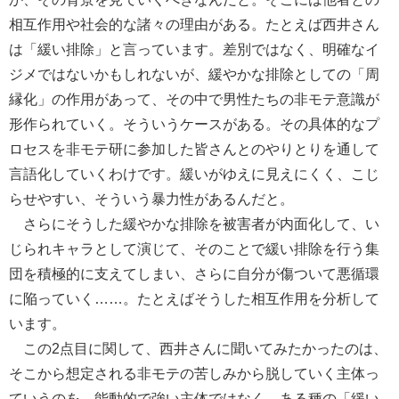
相互作用や社会的な諸々の理由がある。たとえば西井さん
は「緩い排除」と言っています。差別ではなく、明確なイ
ジメではないかもしれないが、緩やかな排除としての「周
縁化」の作用があって、その中で男性たちの非モテ意識が
形作られていく。そういうケースがある。その具体的なプ
ロセスを非モテ研に参加した皆さんとのやりとりを通して
言語化していくわけです。緩いがゆえに見えにくく、こじ
らせやすい、そういう暴力性があるんだと。
さらにそうした緩やかな排除を被害者が内面化して、い
じられキャラとして演じて、そのことで緩い排除を行う集
団を積極的に支えてしまい、さらに自分が傷ついて悪循環
に陥っていく……。たとえばそうした相互作用を分析して
います。
この2点目に関して、西井さんに聞いてみたかったのは、
そこから想定される非モテの苦しみから脱していく主体っ
ていうのを、能動的で強い主体ではなく、ある種の「緩い