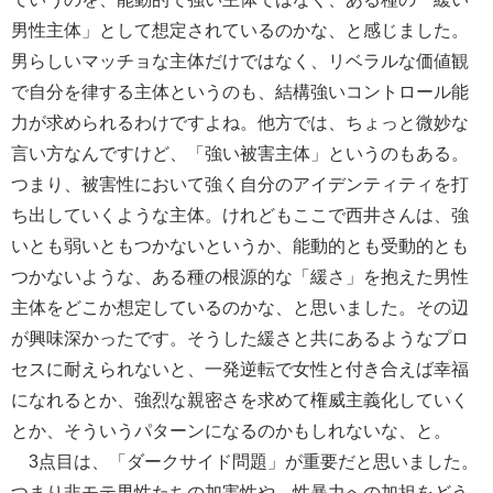
男性主体」として想定されているのかな、と感じました。
男らしいマッチョな主体だけではなく、リベラルな価値観
で自分を律する主体というのも、結構強いコントロール能
力が求められるわけですよね。他方では、ちょっと微妙な
言い方なんですけど、「強い被害主体」というのもある。
つまり、被害性において強く自分のアイデンティティを打
ち出していくような主体。けれどもここで西井さんは、強
いとも弱いともつかないというか、能動的とも受動的とも
つかないような、ある種の根源的な「緩さ」を抱えた男性
主体をどこか想定しているのかな、と思いました。その辺
が興味深かったです。そうした緩さと共にあるようなプロ
セスに耐えられないと、一発逆転で女性と付き合えば幸福
になれるとか、強烈な親密さを求めて権威主義化していく
とか、そういうパターンになるのかもしれないな、と。
3点目は、「ダークサイド問題」が重要だと思いました。
つまり非モテ男性たちの加害性や、性暴力への加担をどう