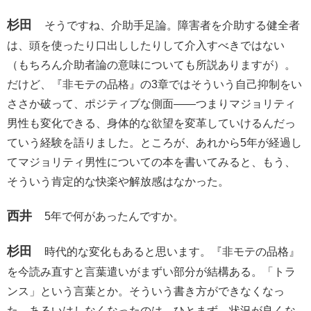
杉田
そうですね、介助手足論。障害者を介助する健全者
は、頭を使ったり口出ししたりして介入すべきではない
（もちろん介助者論の意味についても所説ありますが）。
だけど、『非モテの品格』の3章ではそういう自己抑制をい
ささか破って、ポジティブな側面――つまりマジョリティ
男性も変化できる、身体的な欲望を変革していけるんだっ
ていう経験を語りました。ところが、あれから5年が経過し
てマジョリティ男性についての本を書いてみると、もう、
そういう肯定的な快楽や解放感はなかった。
西井
5年で何があったんですか。
杉田
時代的な変化もあると思います。『非モテの品格』
を今読み直すと言葉遣いがまずい部分が結構ある。「トラ
ンス」という言葉とか。そういう書き方ができなくなっ
た、あるいはしなくなったのは、ひとまず、状況が良くな