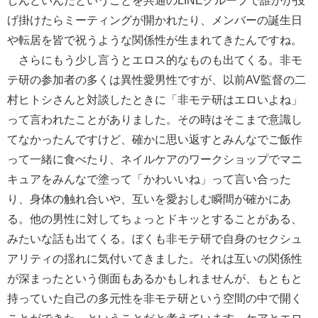
しんどいんだということを共通のLINEグループで誰かが投
げ掛けたらミーティングが開かれたり、メンバーの誕生日
や転居を皆で祝うような関係性が生まれてきたんですね。
さらにもう少し言うとエロス的なものも出てくる。非モ
テ研の参加者の多くは異性愛男性ですが、以前AV監督の二
村ヒトシさんと対談したときに「非モテ研はエロいよね」
って言われたことがありました。その時はそこまで意識し
てなかったんですけど、確かに思い返すとみんなでご飯作
って一緒に食べたり、ネイルケアのワークショップでマニ
キュアをみんなで塗って「かわいいね」って言い合った
り、身体の触れ合いや、互いを愛おしむ瞬間が確かにあ
る。他の男性に対してちょっとドキッとすることがある、
みたいな話も出てくる。ぼくも非モテ研で自身のセクシュ
アリティの揺れに気付いてきました。それは互いの関係性
が深まったという側面もあるかもしれませんが、もともと
持っていた自己の多元性を非モテ研という空間の中で開く