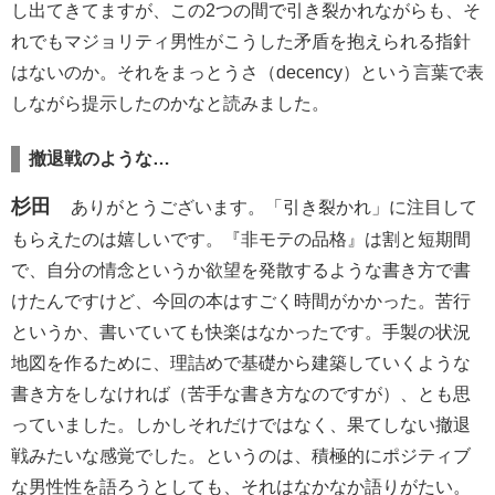
し出てきてますが、この2つの間で引き裂かれながらも、そ
れでもマジョリティ男性がこうした矛盾を抱えられる指針
はないのか。それをまっとうさ（decency）という言葉で表
しながら提示したのかなと読みました。
撤退戦のような…
杉田
ありがとうございます。「引き裂かれ」に注目して
もらえたのは嬉しいです。『非モテの品格』は割と短期間
で、自分の情念というか欲望を発散するような書き方で書
けたんですけど、今回の本はすごく時間がかかった。苦行
というか、書いていても快楽はなかったです。手製の状況
地図を作るために、理詰めで基礎から建築していくような
書き方をしなければ（苦手な書き方なのですが）、とも思
っていました。しかしそれだけではなく、果てしない撤退
戦みたいな感覚でした。というのは、積極的にポジティブ
な男性性を語ろうとしても、それはなかなか語りがたい。