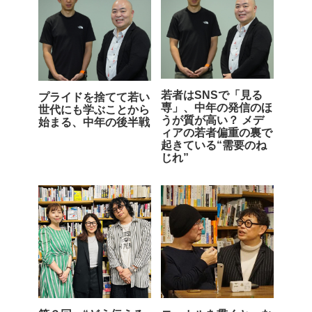
若者はSNSで「見る
プライドを捨てて若い
専」、中年の発信のほ
世代にも学ぶことから
うが質が高い？ メデ
始まる、中年の後半戦
ィアの若者偏重の裏で
起きている“需要のね
じれ”