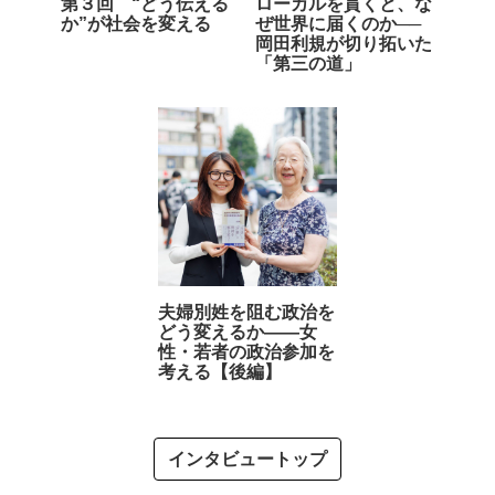
第３回 “どう伝える
ローカルを貫くと、な
か”が社会を変える
ぜ世界に届くのか──
岡田利規が切り拓いた
「第三の道」
夫婦別姓を阻む政治を
どう変えるか――女
性・若者の政治参加を
考える【後編】
インタビュートップ