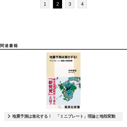
1
2
3
4
関連書籍
地震予測は進化する！ 「ミニプレート」理論と地殻変動