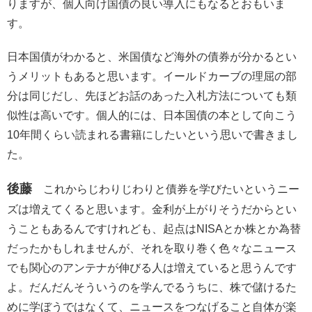
りますが、個人向け国債の良い導入にもなるとおもいま
す。
日本国債がわかると、米国債など海外の債券が分かるとい
うメリットもあると思います。イールドカーブの理屈の部
分は同じだし、先ほどお話のあった入札方法についても類
似性は高いです。個人的には、日本国債の本として向こう
10年間くらい読まれる書籍にしたいという思いで書きまし
た。
後藤
これからじわりじわりと債券を学びたいというニー
ズは増えてくると思います。金利が上がりそうだからとい
うこともあるんですけれども、起点はNISAとか株とか為替
だったかもしれませんが、それを取り巻く色々なニュース
でも関心のアンテナが伸びる人は増えていると思うんです
よ。だんだんそういうのを学んでるうちに、株で儲けるた
めに学ぼうではなくて、ニュースをつなげること自体が楽