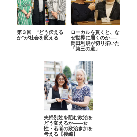
第３回 “どう伝える
ローカルを貫くと、な
か”が社会を変える
ぜ世界に届くのか──
岡田利規が切り拓いた
「第三の道」
夫婦別姓を阻む政治を
どう変えるか――女
性・若者の政治参加を
考える【後編】