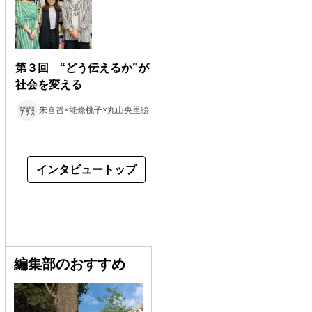
第３回 “どう伝えるか”が
社会を変える
朱喜哲×能條桃子×丸山央里絵
インタビュートップ
編集部のおすすめ