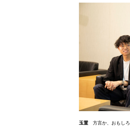
玉置
方言か、おもしろ