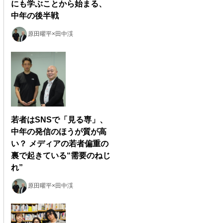
にも学ぶことから始まる、
中年の後半戦
原田曜平×田中渓
若者はSNSで「見る専」、
中年の発信のほうが質が高
い？ メディアの若者偏重の
裏で起きている“需要のねじ
れ”
原田曜平×田中渓