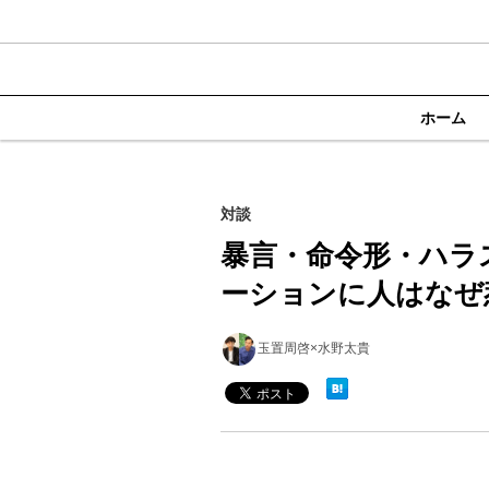
ホーム
対談
暴言・命令形・ハラ
ーションに人はなぜ
玉置周啓×水野太貴