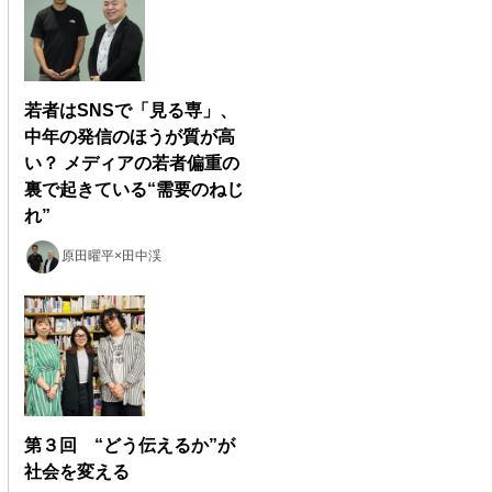
若者はSNSで「見る専」、
中年の発信のほうが質が高
い？ メディアの若者偏重の
裏で起きている“需要のねじ
れ”
原田曜平×田中渓
第３回 “どう伝えるか”が
社会を変える