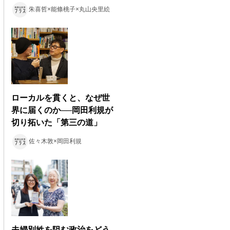
朱喜哲×能條桃子×丸山央里絵
ローカルを貫くと、なぜ世
界に届くのか──岡田利規が
切り拓いた「第三の道」
佐々木敦×岡田利規
夫婦別姓を阻む政治をどう