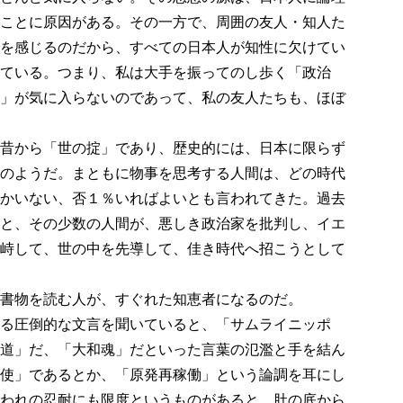
ことに原因がある。その一方で、周囲の友人・知人た
を感じるのだから、すべての日本人が知性に欠けてい
ている。つまり、私は大手を振ってのし歩く「政治
」が気に入らないのであって、私の友人たちも、ほぼ
昔から「世の掟」であり、歴史的には、日本に限らず
のようだ。まともに物事を思考する人間は、どの時代
かいない、否１％いればよいとも言われてきた。過去
と、その少数の人間が、悪しき政治家を批判し、イエ
峙して、世の中を先導して、佳き時代へ招こうとして
書物を読む人が、すぐれた知恵者になるのだ。
る圧倒的な文言を聞いていると、「サムライニッポ
道」だ、「大和魂」だといった言葉の氾濫と手を結ん
使」であるとか、「原発再稼働」という論調を耳にし
われの忍耐にも限度というものがあると、肚の底から