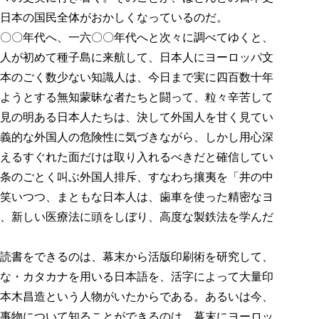
日本の国民全体がおかしくなっているのだ。
〇〇年代へ、一六〇〇年代へと次々に調べてゆくと、
人が初めて種子島に来航して、日本人にヨーロッパ文
本のごく数少ない知識人は、今日まで実に四百数十年
ようとする無知蒙昧な者たちと闘って、粒々辛苦して
見の明ある日本人たちは、決して外国人を甘く見てい
義的な外国人の危険性に気づきながら、しかし用心深
えるすぐれた面だけは取り入れるべきだと確信してい
条のごとく叫ぶ外国人排斥、すなわち攘夷を「井の中
笑いつつ、まともな日本人は、歯車を使った精密なヨ
、新しい医療法に頭をしぼり、高度な製鉄法を学んだ
読書をできるのは、幕末から活版印刷術を研究して、
な・カタカナを用いる日本語を、活字によって大量印
本木昌造という人物がいたからである。あるいは今、
事物について知ることができるのは、幕末にヨーロッ