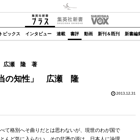
トピックス
インタビュー
連載
書評
動画
新刊＆既刊
新書編
 広瀬 隆 著
当の知性」 広瀬 隆
2013.12.31
べて格別へそ曲りだとは思わないが、現世のわが国で
とんど気に入らない。その忿懣の源は、日本人に論理