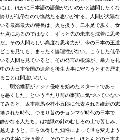
には、ほかに日本語の語彙がないのかと詰問したくな
誇りが低俗なので憮然たる思いがする。人間が犬猫な
いる最高最大の特長は、火を扱う、二本足で歩く、食
た点にあるのではなく、ずっと先の未来を沈着に思考
だ。その人間らしい高度な思考力が、今の日本の王道
どこを見ても、まったく論理性がない。こうした低俗
いる人間を見ていると、その発言の根源が、暴力を礼
中の大日本帝国の遺産を後生大事に守ろうとする歴史
ることは間違いない。
、「明治維新がアジア侵略を始めたスタートであっ
を悪くした」という当たり前の事実に気づいていない
てみると、坂本龍馬や桂小五郎に代表される維新の志
捲された時代、つまり昔のチョンマゲ時代の日本で
静かなる人たち」は地獄の針のむしろの上で苦しみ、
越えようと、自ら体得した知性によって世を変えよう
々の史実に行き着く。そのことが、ほとんどの日本史