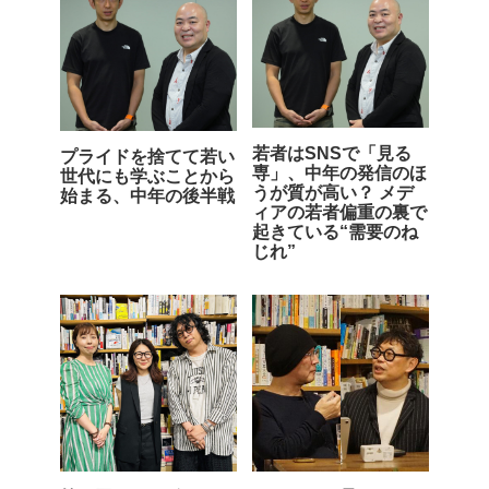
若者はSNSで「見る
プライドを捨てて若い
専」、中年の発信のほ
世代にも学ぶことから
うが質が高い？ メデ
始まる、中年の後半戦
ィアの若者偏重の裏で
起きている“需要のね
じれ”