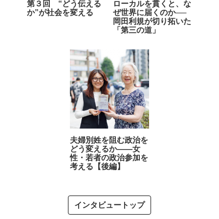
第３回 “どう伝える
ローカルを貫くと、な
か”が社会を変える
ぜ世界に届くのか──
岡田利規が切り拓いた
「第三の道」
夫婦別姓を阻む政治を
どう変えるか――女
性・若者の政治参加を
考える【後編】
インタビュートップ