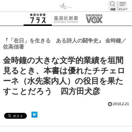
メニュー
検索
検索
『「在日」を生きる ある詩人の闘争史』 金時鐘／
佐高信著
金時鐘の大きな文学的業績を垣間
見るとき、本書は優れたチチェロ
ーネ（水先案内人）の役目を果た
すことだろう 四方田犬彦
2018.2.21