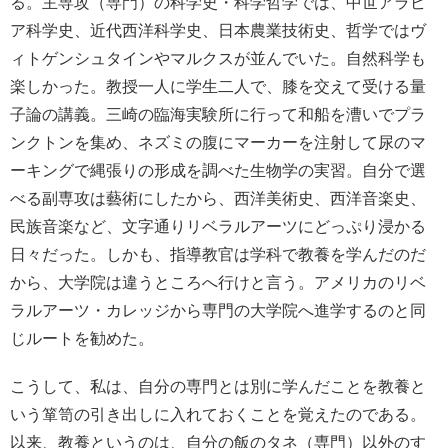
る。主専攻（専門）の科学史・科学哲学では、中世アラビ
ア科学史、近代西洋科学史、日本農業技術史、哲学ではヴ
ィトゲンシュタインやマルクスが並んでいた。自然科学も
楽しかった。教授一人に学生二人で、膝を交えて受ける量
子論の講義。三崎の臨海実験所に行って和船を漕いでプラ
ンクトンを集め、ネズミの腹にマーカーを注射して尿のマ
ーキングで縄張りの形成を調べた生物学の実習。自分で選
べる副専攻は藝術にしたから、西洋美術史、西洋音楽史、
民族音楽など、文字通りリベラルアーツにどっぷり浸かる
日々だった。しかも、指導教官は学科で教養を学んだのだ
から、大学院は違うところへ行けと言う。アメリカのリベ
ラルアーツ・カレッジから専門の大学院へ進学するのと同
じルートを勧めた。
こうして、私は、自分の専門とは別に学んだことを教養と
いう箪笥の引き出しに入れておくことを覚えたのである。
以来、教養というのは、自分の飯のタネ（専門）以外のす