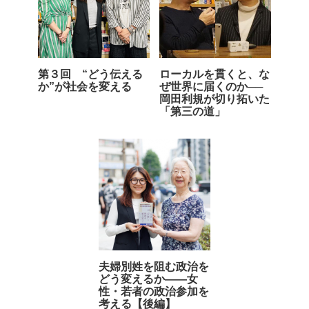
第３回 “どう伝える
ローカルを貫くと、な
か”が社会を変える
ぜ世界に届くのか──
岡田利規が切り拓いた
「第三の道」
夫婦別姓を阻む政治を
どう変えるか――女
性・若者の政治参加を
考える【後編】