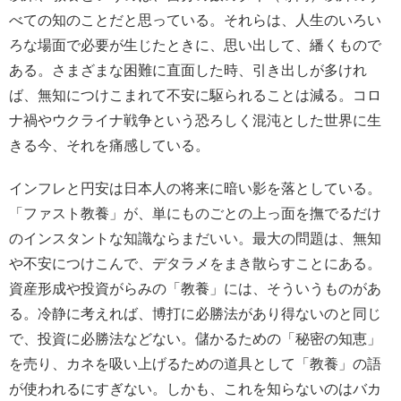
べての知のことだと思っている。それらは、人生のいろい
ろな場面で必要が生じたときに、思い出して、繙くもので
ある。さまざまな困難に直面した時、引き出しが多けれ
ば、無知につけこまれて不安に駆られることは減る。コロ
ナ禍やウクライナ戦争という恐ろしく混沌とした世界に生
きる今、それを痛感している。
インフレと円安は日本人の将来に暗い影を落としている。
「ファスト教養」が、単にものごとの上っ面を撫でるだけ
のインスタントな知識ならまだいい。最大の問題は、無知
や不安につけこんで、デタラメをまき散らすことにある。
資産形成や投資がらみの「教養」には、そういうものがあ
る。冷静に考えれば、博打に必勝法があり得ないのと同じ
で、投資に必勝法などない。儲かるための「秘密の知恵」
を売り、カネを吸い上げるための道具として「教養」の語
が使われるにすぎない。しかも、これを知らないのはバカ