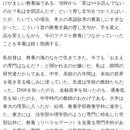
けがましい教養論である。当時から「君は××を読んでない
のか？私は全部読んだぞ」という脅し文句をつかう人はい
たが、たいていの場合、本人の承認欲求の裏返しにすぎな
かった。こういう昔の教養主義の脅し文句が、手を変え、
品を変えしながら、今のファスト教養につながっていった
ことを本書は鋭く指摘する。
私自身は、教養の海のなかで生きてきた。今でも「おまえ
の専門はなんだ？」と聞かれるのが嫌いだ。私は、隙間の
研究者だからである。中学、高校の六年間は、未知の世界
を覗き見る愉しみに浸っていた。先達は学校の教師たちだ
った。DNAを知ったのも、金融資本を知ったのも、通奏低
音を知ったのも、中学時代の教師のおかげである。大学は
東大の理系に入ったが、結局、教養学部教養学科に進学し
た。東大には、法学部や理学部のように専門に特化した学
部以外に、教養（リベラルアーツ）を名乗る専門学科があ