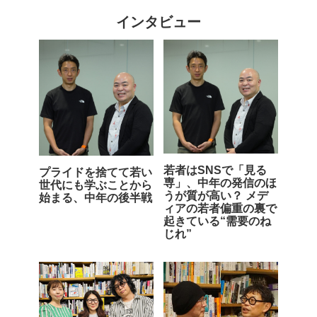
インタビュー
若者はSNSで「見る
プライドを捨てて若い
専」、中年の発信のほ
世代にも学ぶことから
うが質が高い？ メデ
始まる、中年の後半戦
ィアの若者偏重の裏で
起きている“需要のね
じれ”