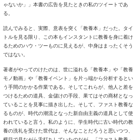
ゃないか」」本書の広告を見たときの私のツイートであ
る。
読んでみると、実際、意表を突く「教養本」だった。タイ
トルを見る限り、この本もインスタントに教養を身に着け
るためのハウ・ツーものに見えるが、中身はまったくそう
ではない。
著者がやってのけたのは、世に溢れる「教養本」や「教養
モノ動画」や「教養イベント」を片っ端から分析するとい
う手間のかかる作業である。そしてこれらが、他人と差を
つけるための道具、金儲けの手段、果てはその商材となっ
ていることを見事に描き出した。そして、ファスト教養な
るものが、時代の潮流となった新自由主義の道具として使
われていると言う。私のように、学生時代に古い時代の教
養の洗礼を受けた世代は、そんなことだろうと思いつつ、
横目で見ながら舌打ちしていたのだが、「ファスト教養」