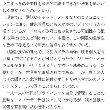
臣ですらその必要性を論理的に説明できない法案を慌ただ
しく成立させたのだという。
現在では、通話やチャット、メールなどのコミュニケー
ションに加え、健康管理などもスマホのアプリで行う人が
増えているが、それらが政府に盗み見される可能性を心配
する声はほとんど聞かれない。本書は、この問題の危険性
を改めて考える上で重要な論点を多く含んでいる。
顔認証技術の進化で、防犯カメラの画像に映る個人を高
い精度で特定することが可能となった今、ジョージ・オー
ウェルがＳＦ小説『１９８４』で描いた悪夢のような「監
視社会」が、世界中で形成されつつある。しかし多くの人
はその隠された危険性に気付かず、ＰＣやスマホのカメラ
レンズをシールで塞ぐことすらしていない。
一人一人の市民がプライバシーを自分で管理することの
意味を、スノーデン氏は我々に問いかけるが、我々は彼の
警鐘を有意義に活かせるだろうか。