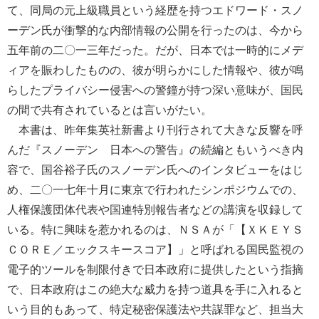
て、同局の元上級職員という経歴を持つエドワード・スノ
ーデン氏が衝撃的な内部情報の公開を行ったのは、今から
五年前の二〇一三年だった。だが、日本では一時的にメデ
ィアを賑わしたものの、彼が明らかにした情報や、彼が鳴
らしたプライバシー侵害への警鐘が持つ深い意味が、国民
の間で共有されているとは言いがたい。
本書は、昨年集英社新書より刊行されて大きな反響を呼
んだ『スノーデン 日本への警告』の続編ともいうべき内
容で、国谷裕子氏のスノーデン氏へのインタビューをはじ
め、二〇一七年十月に東京で行われたシンポジウムでの、
人権保護団体代表や国連特別報告者などの講演を収録して
いる。特に興味を惹かれるのは、ＮＳＡが「【ＸＫＥＹＳ
ＣＯＲＥ／エックスキースコア】」と呼ばれる国民監視の
電子的ツールを制限付きで日本政府に提供したという指摘
で、日本政府はこの絶大な威力を持つ道具を手に入れると
いう目的もあって、特定秘密保護法や共謀罪など、担当大