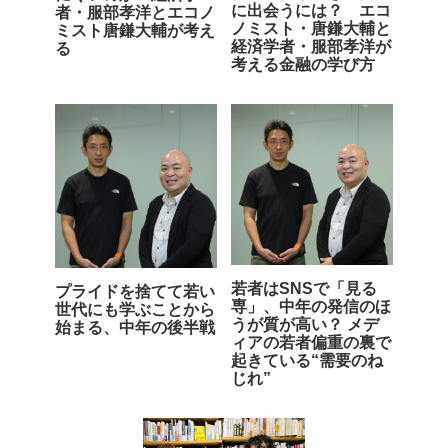
に出会うには？ エコ
者・服部孝洋とエコノ
ノミスト・唐鎌大輔と
ミスト唐鎌大輔が考え
経済学者・服部孝洋が
る
考える金融の学び方
若者はSNSで「見る
プライドを捨てて若い
専」、中年の発信のほ
世代にも学ぶことから
うが質が高い？ メデ
始まる、中年の後半戦
ィアの若者偏重の裏で
起きている“需要のね
じれ”