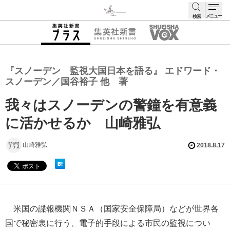
メニュー
検索
検索
『スノーデン 監視大国日本を語る』 エドワード・
スノーデン／国谷裕子 他 著
我々はスノーデンの警鐘を有意義
に活かせるか 山崎雅弘
山崎雅弘
2018.8.17
米国の諜報機関ＮＳＡ（国家安全保障局）などが世界各
国で秘密裏に行う、電子的手段による市民の監視につい