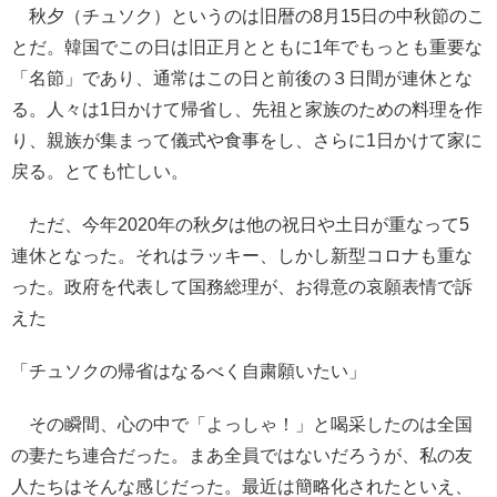
秋夕（チュソク）というのは旧暦の8月15日の中秋節のこ
とだ。韓国でこの日は旧正月とともに1年でもっとも重要な
「名節」であり、通常はこの日と前後の３日間が連休とな
る。人々は1日かけて帰省し、先祖と家族のための料理を作
り、親族が集まって儀式や食事をし、さらに1日かけて家に
戻る。とても忙しい。
ただ、今年2020年の秋夕は他の祝日や土日が重なって5
連休となった。それはラッキー、しかし新型コロナも重な
った。政府を代表して国務総理が、お得意の哀願表情で訴
えた
「チュソクの帰省はなるべく自粛願いたい」
その瞬間、心の中で「よっしゃ！」と喝采したのは全国
の妻たち連合だった。まあ全員ではないだろうが、私の友
人たちはそんな感じだった。最近は簡略化されたといえ、