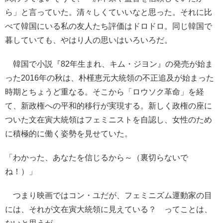
ら」と言っていた。清々しくていいなと思った。それに比
べて韓国にいる私の友人たち評価はドロドロ。同じ韓国で
暮していても、やはり人の思いはいろいろだ。
韓国で小説『82年生まれ、キム・ジヨン』の発売が始ま
った2016年の秋は、朴槿恵元大統領の不正追及が始まった
時期とちょうど重なる。そこから「ロウソク革命」を経
て、新政権への平和的移行が実現する。新しく政権の座に
ついた文在寅大統領はフェミニストを自認し、女性のため
に積極的に働く姿勢を見せていた。
「わかった、あなたを信じるから～（裏切らないで
ね！）」
つまり映画ではコン・ユだが、フェミニズム運動家の目
には、それが文在寅大統領に見えている？ ってことは、