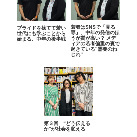
若者はSNSで「見る
プライドを捨てて若い
専」、中年の発信のほ
世代にも学ぶことから
うが質が高い？ メデ
始まる、中年の後半戦
ィアの若者偏重の裏で
起きている“需要のね
じれ”
第３回 “どう伝える
か”が社会を変える