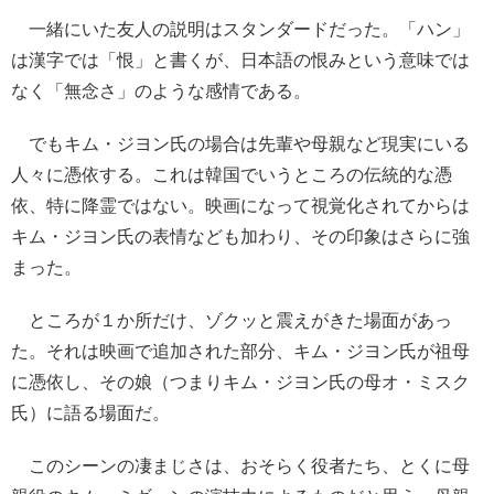
一緒にいた友人の説明はスタンダードだった。「ハン」
は漢字では「恨」と書くが、日本語の恨みという意味では
なく「無念さ」のような感情である。
でもキム・ジヨン氏の場合は先輩や母親など現実にいる
人々に憑依する。これは韓国でいうところの伝統的な憑
依、特に降霊ではない。映画になって視覚化されてからは
キム・ジヨン氏の表情なども加わり、その印象はさらに強
まった。
ところが１か所だけ、ゾクッと震えがきた場面があっ
た。それは映画で追加された部分、キム・ジヨン氏が祖母
に憑依し、その娘（つまりキム・ジヨン氏の母オ・ミスク
氏）に語る場面だ。
このシーンの凄まじさは、おそらく役者たち、とくに母