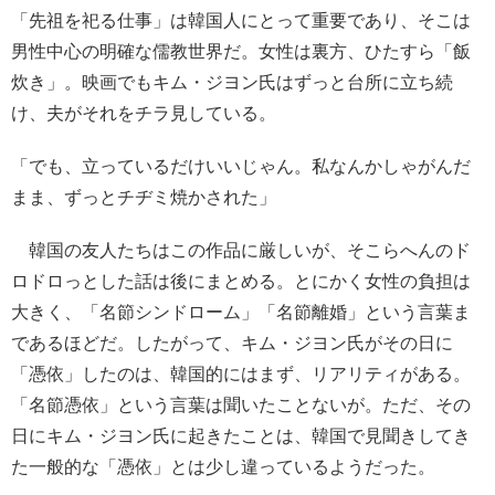
「先祖を祀る仕事」は韓国人にとって重要であり、そこは
男性中心の明確な儒教世界だ。女性は裏方、ひたすら「飯
炊き」。映画でもキム・ジヨン氏はずっと台所に立ち続
け、夫がそれをチラ見している。
「でも、立っているだけいいじゃん。私なんかしゃがんだ
まま、ずっとチヂミ焼かされた」
韓国の友人たちはこの作品に厳しいが、そこらへんのド
ロドロっとした話は後にまとめる。とにかく女性の負担は
大きく、「名節シンドローム」「名節離婚」という言葉ま
であるほどだ。したがって、キム・ジヨン氏がその日に
「憑依」したのは、韓国的にはまず、リアリティがある。
「名節憑依」という言葉は聞いたことないが。ただ、その
日にキム・ジヨン氏に起きたことは、韓国で見聞きしてき
た一般的な「憑依」とは少し違っているようだった。