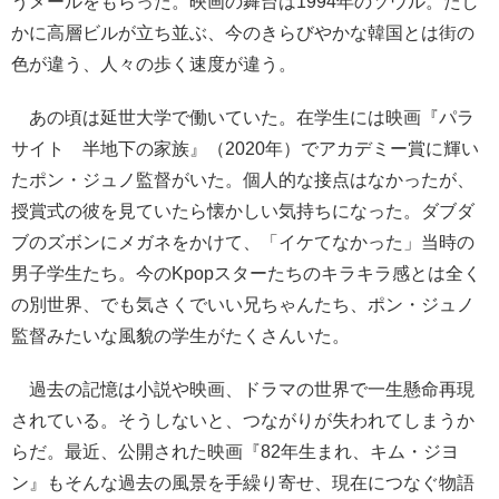
うメールをもらった。映画の舞台は1994年のソウル。たし
かに高層ビルが立ち並ぶ、今のきらびやかな韓国とは街の
色が違う、人々の歩く速度が違う。
あの頃は延世大学で働いていた。在学生には映画『パラ
サイト 半地下の家族』（2020年）でアカデミー賞に輝い
たポン・ジュノ監督がいた。個人的な接点はなかったが、
授賞式の彼を見ていたら懐かしい気持ちになった。ダブダ
ブのズボンにメガネをかけて、「イケてなかった」当時の
男子学生たち。今のKpopスターたちのキラキラ感とは全く
の別世界、でも気さくでいい兄ちゃんたち、ポン・ジュノ
監督みたいな風貌の学生がたくさんいた。
過去の記憶は小説や映画、ドラマの世界で一生懸命再現
されている。そうしないと、つながりが失われてしまうか
らだ。最近、公開された映画『82年生まれ、キム・ジヨ
ン』もそんな過去の風景を手繰り寄せ、現在につなぐ物語