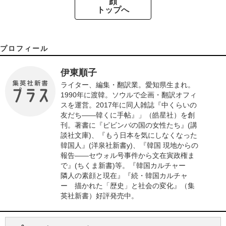
顔
トップへ
プロフィール
伊東順子
ライター、編集・翻訳業。愛知県生まれ。
1990年に渡韓。ソウルで企画・翻訳オフィ
スを運営。2017年に同人雑誌『中くらいの
友だち――韓くに手帖』」（皓星社）を創
刊。著書に『ピビンバの国の女性たち』(講
談社文庫)、『もう日本を気にしなくなった
韓国人』(洋泉社新書y)、『韓国 現地からの
報告――セウォル号事件から文在寅政権ま
で』(ちくま新書)等。『韓国カルチャー
隣人の素顔と現在』『続・韓国カルチャ
ー 描かれた「歴史」と社会の変化』（集
英社新書）好評発売中。