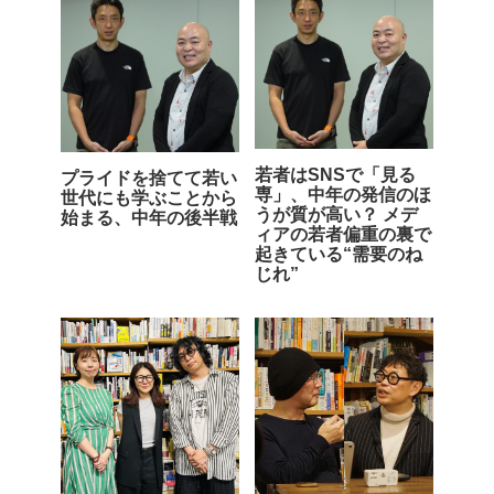
若者はSNSで「見る
プライドを捨てて若い
専」、中年の発信のほ
世代にも学ぶことから
うが質が高い？ メデ
始まる、中年の後半戦
ィアの若者偏重の裏で
起きている“需要のね
じれ”