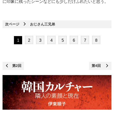
に印象に残ったシーンなどにも少しだけふれたいと思う。
次ページ
おじさん三兄弟
1
2
3
4
5
6
7
8
第2回
第4回