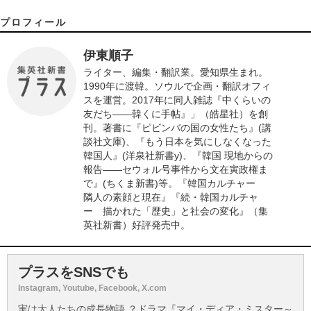
プロフィール
伊東順子
ライター、編集・翻訳業。愛知県生まれ。
1990年に渡韓。ソウルで企画・翻訳オフィ
スを運営。2017年に同人雑誌『中くらいの
友だち――韓くに手帖』」（皓星社）を創
刊。著書に『ピビンバの国の女性たち』(講
談社文庫)、『もう日本を気にしなくなった
韓国人』(洋泉社新書y)、『韓国 現地からの
報告――セウォル号事件から文在寅政権ま
で』(ちくま新書)等。『韓国カルチャー
隣人の素顔と現在』『続・韓国カルチャ
ー 描かれた「歴史」と社会の変化』（集
英社新書）好評発売中。
プラスをSNSでも
Instagram, Youtube, Facebook, X.com
実は大人たちの成長物語 ？ドラマ『マイ・ディア・ミスター～