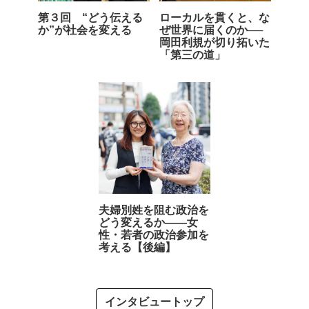
第３回 “どう伝える
ローカルを貫くと、な
か”が社会を変える
ぜ世界に届くのか──
岡田利規が切り拓いた
「第三の道」
夫婦別姓を阻む政治を
どう変えるか――女
性・若者の政治参加を
考える【後編】
インタビュートップ