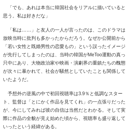
「でも、あれは本当に韓国社会をリアルに描いていると
思う。私は好きだな」
「私は……」と友人の一人が言ったのは、このドラマは
放映当時に批判も多かったからだろう。なぜか公開前から
「若い女性と既婚男性の恋愛もの」という誤ったイメージ
が先行してしまったのは、当時の韓国がMeToo運動の真っ
只中にあり、大物政治家や映画・演劇界の重鎮たちの醜態
が次々に暴かれて、社会が騒然としていたことも関係して
いたようだ。
予想外の逆風の中で初回視聴率は3.9％と低調なスター
ト、監督は「とにかく作品を見てくれ」の一点張りだった
が、今にしてみれば彼の自信は当然だとわかる。そして実
際に作品の全貌が見え始めた頃から、視聴率も盛り返して
いったという経緯がある。