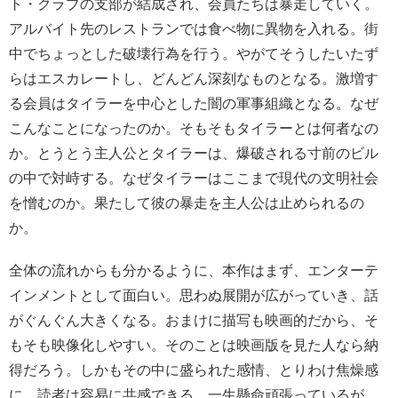
ト・クラブの支部が結成され、会員たちは暴走していく。
アルバイト先のレストランでは食べ物に異物を入れる。街
中でちょっとした破壊行為を行う。やがてそうしたいたず
らはエスカレートし、どんどん深刻なものとなる。激増す
る会員はタイラーを中心とした闇の軍事組織となる。なぜ
こんなことになったのか。そもそもタイラーとは何者なの
か。とうとう主人公とタイラーは、爆破される寸前のビル
の中で対峙する。なぜタイラーはここまで現代の文明社会
を憎むのか。果たして彼の暴走を主人公は止められるの
か。
全体の流れからも分かるように、本作はまず、エンターテ
インメントとして面白い。思わぬ展開が広がっていき、話
がぐんぐん大きくなる。おまけに描写も映画的だから、そ
もそも映像化しやすい。そのことは映画版を見た人なら納
得だろう。しかもその中に盛られた感情、とりわけ焦燥感
に、読者は容易に共感できる。一生懸命頑張っているが、