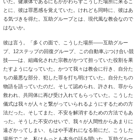
いた。健康体であるにもかかわらずこうした場所に来るこ
とに、彼は罪悪感を覚えていた。けれども同時に、彼はあ
る気づきを得た。互助グループとは、現代風な教会なので
はないか。
彼は言う。「多くの面で、こうした場所――互助グルー
プ、12ステップの回復グループ、この自動車ぶつけ合い競
技――は、組織化された宗教がかつて担っていた役割を果
たすようになっていた。かつて我々は教会に行き、自分た
ちの最悪な部分、犯した罪を打ち明けていた。自分たちの
物語を語っていたのだ。そして認められ、許され、罪から
救われ、共同体に再び受け入れてもらっていた。こうした
儀式は我々が人々と繋がっていられるようにするための方
法だった。そしてまた、不安を解消するための方法でもあ
った。そうした不安のせいで、我々が人間性からあまりに
遠ざかってしまい、もはや手遅れになる前にだ。こうした
場所でこそ、私はもっとも本当の話を聞いた。互助グルー