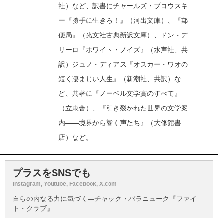
社）など、訳書にチャールズ・ブコウスキ
ー『勝手に生きろ！』（河出文庫）、『郵
便局』（光文社古典新訳文庫）、ドン・デ
リーロ『ホワイト・ノイズ』（水声社、共
訳）ジュノ・ディアス『オスカー・ワオの
短く凄まじい人生』（新潮社、共訳）な
ど、共著に『ノーベル文学賞のすべて』
（立東舎）、『引き裂かれた世界の文学案
内――境界から響く声たち』（大修館書
店）など。
プラスをSNSでも
Instagram, Youtube, Facebook, X.com
自らの内なる力に気づく―チャック・パラニューク『ファイ
ト・クラブ』