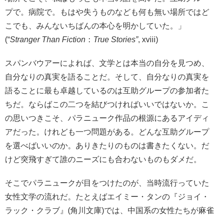
プで。病院で。もはや失うものなども何も無い場所ではど
こでも、みんないちばんの本心を明かしていた。」
(“
Stranger Than Fiction
：
True Stories”
, xviii)
スパンバウアーによれば、文学とは本当の自分を見つめ、
自分なりの真実を語ることだ。そして、自分なりの真実を
語ることに最も卓越しているのは互助グループの参加者た
ちだ。ならばこの二つを結びつければいいではないか。こ
の思いつきこそ、パラニューク作品の根源にあるアイディ
アだった。けれども一つ問題がある。どんな互助グループ
を選べばいいのか。ありきたりのものは書きたくない。だ
けど突飛すぎて誰のニーズにも合わないものもダメだ。
そこでパラニュークが目をつけたのが、当時流行っていた
女性文学の流れだ。たとえばエイミー・タンの『ジョイ・
ラック・クラブ』(角川文庫)では、中国系の女性たちが麻雀