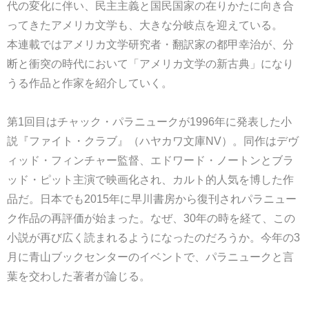
代の変化に伴い、民主主義と国民国家の在りかたに向き合
ってきたアメリカ文学も、大きな分岐点を迎えている。
本連載ではアメリカ文学研究者・翻訳家の都甲幸治が、分
断と衝突の時代において「アメリカ文学の新古典」になり
うる作品と作家を紹介していく。
第1回目はチャック・パラニュークが1996年に発表した小
説『ファイト・クラブ』（ハヤカワ文庫NV）。同作はデヴ
ィッド・フィンチャー監督、エドワード・ノートンとブラ
ッド・ピット主演で映画化され、カルト的人気を博した作
品だ。日本でも2015年に早川書房から復刊されパラニュー
ク作品の再評価が始まった。なぜ、30年の時を経て、この
小説が再び広く読まれるようになったのだろうか。今年の3
月に青山ブックセンターのイベントで、パラニュークと言
葉を交わした著者が論じる。