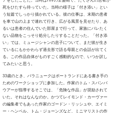
アをしたことだ。当時はHIVの全盛期で、たくさんの患者が
死をひたすら待っていた。当時の様子は「付き添い」とい
う短篇でしっかり描かれている。彼の仕事は、末期の患者
を車で山の上まで連れて行き、広がる風景を見せたり、あ
るいは患者の住んでいた部屋まで行って、家族にバレたく
ない品物をこっそり処分したりすることだった。「付き添
い」では、ミュージシャンの息子について、まだ彼が生き
ているにもかかわらず過去形で語る母親との会話が出てく
る。この作品自体がものすごく感動的なので、いつか訳し
てみたいと思う。
33歳のとき、パラニュークはポートランドにある書き手の
ためのワークショップに参加した。作家のトム・スパンバ
ウアーが指導するそこでは、「危険な作品」が奨励されて
いた。それはなんなのか。かつてレイモンド・カーヴァー
の編集者でもあった作家のゴードン・リッシュや、エイミ
ー・ヘンペル、トム・ジョーンズなど、ミニマリストの作