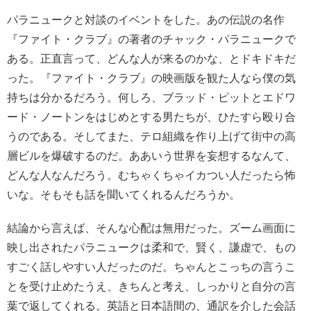
パラニュークと対談のイベントをした。あの伝説の名作
『ファイト・クラブ』の著者のチャック・パラニュークで
ある。正直言って、どんな人が来るのかな、とドキドキだ
った。『ファイト・クラブ』の映画版を観た人なら僕の気
持ちは分かるだろう。何しろ、ブラッド・ピットとエドワ
ード・ノートンをはじめとする男たちが、ひたすら殴り合
うのである。そしてまた、テロ組織を作り上げて街中の高
層ビルを爆破するのだ。ああいう世界を妄想するなんて、
どんな人なんだろう。むちゃくちゃイカつい人だったら怖
いな。そもそも話を聞いてくれるんだろうか。
結論から言えば、そんな心配は無用だった。ズーム画面に
映し出されたパラニュークは柔和で、賢く、謙虚で、もの
すごく話しやすい人だったのだ。ちゃんとこっちの言うこ
とを受け止めたうえ、きちんと考え、しっかりと自分の言
葉で返してくれる。英語と日本語間の、通訳を介した会話