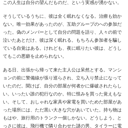
この人生は自分の望んだものだ、という実感が湧かない。
そうしているうちに、彼は全く眠れなくなる。治療も効か
ない。唯一効果があったのが、互助グループのへの参加だ
った。偽のメンバーとして自分の問題を語り、人々の前で
泣いたあとだけ、彼は深く眠れる。もちろん参加者を騙し
ている自覚はある。けれども、夜に眠りたい彼は、どうし
てもこの悪癖を止められない。
ある日、出張から帰って来た主人公は呆然とする。マンシ
ョンの前に警備線が張り巡らされ、立ち入り禁止になって
いたのだ。聞けば、自分の部屋が何者かに爆破されたらし
い。いったい誰の犯行なのか。特に恨みを買った覚えもな
い。そして、おしゃれな家具や家電を買いためた部屋があ
った場所には、ただ黒い大きな穴があいていた。持ち物は
もはや、旅行用のトランク一個しかない。どうしよう。と
っさに彼は、飛行機で隣り合わせた謎の男、タイラーに電