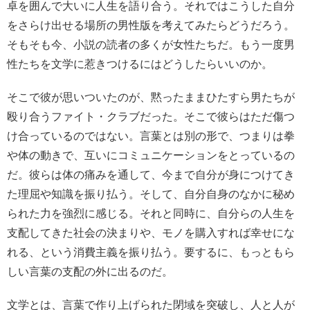
卓を囲んで大いに人生を語り合う。それではこうした自分
をさらけ出せる場所の男性版を考えてみたらどうだろう。
そもそも今、小説の読者の多くが女性たちだ。もう一度男
性たちを文学に惹きつけるにはどうしたらいいのか。
そこで彼が思いついたのが、黙ったままひたすら男たちが
殴り合うファイト・クラブだった。そこで彼らはただ傷つ
け合っているのではない。言葉とは別の形で、つまりは拳
や体の動きで、互いにコミュニケーションをとっているの
だ。彼らは体の痛みを通して、今まで自分が身につけてき
た理屈や知識を振り払う。そして、自分自身のなかに秘め
られた力を強烈に感じる。それと同時に、自分らの人生を
支配してきた社会の決まりや、モノを購入すれば幸せにな
れる、という消費主義を振り払う。要するに、もっともら
しい言葉の支配の外に出るのだ。
文学とは、言葉で作り上げられた閉域を突破し、人と人が