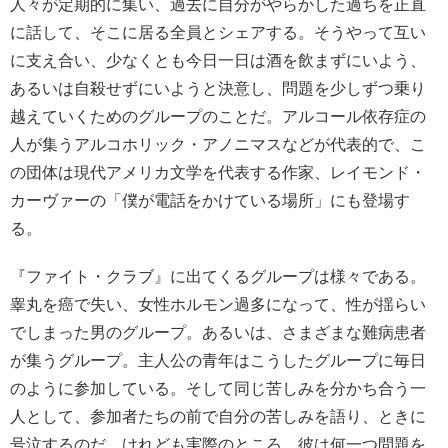
人々が定期的に集い、過去に自分がやらかした過ちを正直
に話して、そこに居る全員とシェアする。そうやって互い
に支え合い、少なくとも今日一日は酒を飲まずにいよう、
あるいは自殺せずにいようと決意し、問題を少しずつ乗り
越えていくためのグループのことだ。アルコール依存症の
人が集うアルコホリック・アノニマスなどが代表的で、こ
の団体は現代アメリカ文学を代表する作家、レイモンド・
カーヴァーの「僕が電話をかけている場所」にも登場す
る。
『ファイト・クラブ』に出てくるグループは様々である。
睾丸を癌で失い、女性ホルモン過多になって、性が揺らい
でしまった男のグループ。あるいは、さまざまな難病患者
が集うグループ。主人公の青年はこうしたグループに毎日
のように参加している。そして同じ苦しみを分かち合う一
人として、参加者たちの前で自分の苦しみを語り、ときに
号泣するのだ。けれども実際のところ、彼は何一つ問題を