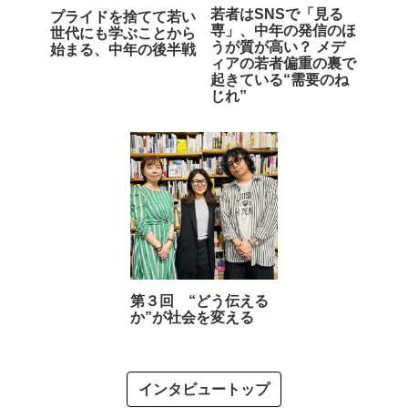
若者はSNSで「見る
プライドを捨てて若い
専」、中年の発信のほ
世代にも学ぶことから
うが質が高い？ メデ
始まる、中年の後半戦
ィアの若者偏重の裏で
起きている“需要のね
じれ”
第３回 “どう伝える
か”が社会を変える
インタビュートップ