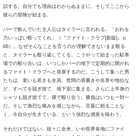
話する。自分でも理由はわからぬままに。そしてここから
彼らの冒険が始まる。
バーで飲んでいた主人公はタイラーに言われる。「おれを
力いっぱい殴ってくれ」（『ファイト・クラブ[新版]』ｐ
66）。なぜそんなことを言うのか理解できないまま殴る
と、タイラーも殴り返してくる。こうやって始まった駐車
場での殴り合いは、いつしかバーの地下で定期的に開かれ
るファイト・クラブへと発展するのだ。こうして集った男
たちは、老いも若きも全員、世間の肩書きや名誉や地位な
ど、すべてを脱ぎ捨て、地下室に集まる。さらに上半身の
シャツも脱ぎ捨てて、裸で殴り合う。勝負はいつも一対一
だ。そして激烈な痛みを感じながら、言葉に頼ることな
く、今自分が生きている、という強烈な感覚を味わう。
それだけではない。徐々に全米、いや世界各地にファイ