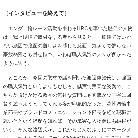
［インタビューを終えて］
ホンダ二輪レース活動を束ねるHRCを率いた歴代の人物
は、我々現場で取材をする者から見ると、一筋縄ではいか
ない頑固で強面の難しさを感じる反面、気さくで飾らない
豪放磊落さも併せ持つ、いわば職人気質の人々が多かった
ように思う。
ところが、今回の取材で話を聞いた渡辺康治氏は、強面
の職人気質というよりもむしろ、誠実で実直な姿勢で、こ
ちらが投げかける数々の無礼な質問にも真摯かつ丁寧に回
答を述べようとしてくれる姿が印象的だった。欧州四輪事
業部長やブランドコミュニケーション本部長を経て現職に
就いたという経歴を知れば、その篤実な人物像にも納得が
いく。そんな渡辺氏が、これからどんなふうにマネージメ