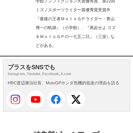
学館ノンフィクション大賞優秀賞、第22回
ミズノスポーツライター賞優秀賞受賞作
『最後の王者ＭｏｔｏＧＰライダー・青山
博一の軌跡』（小学館）、『再起せよ スズ
キＭｏｔｏＧＰの一七五二日』（三栄）な
どがある。
プラスをSNSでも
Instagram, Youtube, Facebook, X.com
HRC渡辺康治社長、MotoGPホンダ危機的低迷の理由を語る