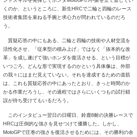
ントスキルを発揮してホンダMotoGPの不振を立て直してい
くのか、というところに、新生HRCで二輪と四輪のレース
技術者集団を束ねる手腕と求心力が問われているのだろ
う。
質疑応答の中にもある、二輪と四輪の技術や人材交流を
活性化させ、「従来型の積み上げ」ではなく「抜本的な改
革」を成し遂げて強いホンダを復活させる、という目標が
いつごろ、どんな形で実現するのかという具体像は、外部
の我々にはまだ見えていない。それを達成するための道筋
は、これも質疑応答の中にあったとおり、きっと時間のか
かる作業だろうし、その過程ではさらにいくつもの試行錯
誤が待ち受けてもいるだろう。
このインタビュー翌日の日曜日、鈴鹿8耐の決勝レースで
HRCは圧倒的な強さを見せつけて優勝した。しかし、
MotoGPで圧巻の強さを復活させるためには、その勝利の余