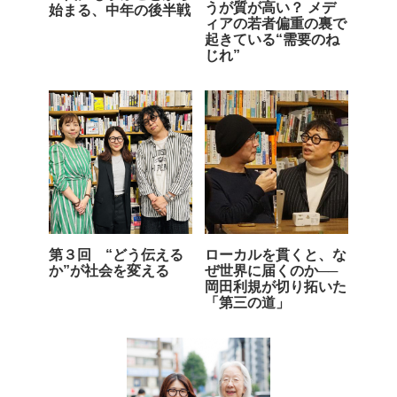
うが質が高い？ メデ
始まる、中年の後半戦
ィアの若者偏重の裏で
起きている“需要のね
じれ”
第３回 “どう伝える
ローカルを貫くと、な
か”が社会を変える
ぜ世界に届くのか──
岡田利規が切り拓いた
「第三の道」