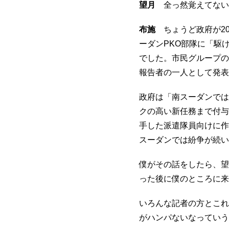
望月
全っ然覚えてない
布施
ちょうど政府が20
ーダンPKO部隊に「駆
でした。市民グループの
報告者の一人として発表
政府は「南スーダンでは
クの高い新任務まで付与
手した派遣隊員向けに作
スーダンでは紛争が続い
僕がその話をしたら、望
った後に僕のところに来
いろんな記者の方とこれ
がハンパないなっていう