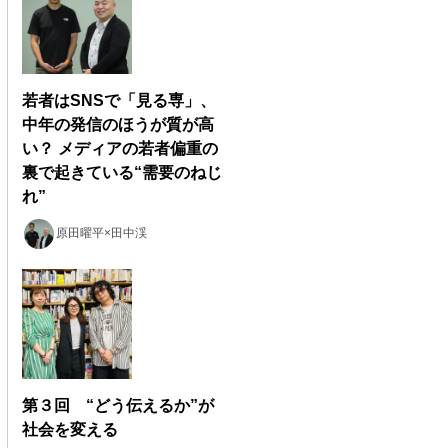
若者はSNSで「見る専」、
中年の発信のほうが質が高
い？ メディアの若者偏重の
裏で起きている“需要のねじ
れ”
原田曜平×田中渓
第３回 “どう伝えるか”が
社会を変える