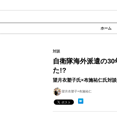
ホーム
対談
自衛隊海外派遣の3
た!?
望月衣塑子氏×布施祐仁氏対
望月衣塑子×布施祐仁