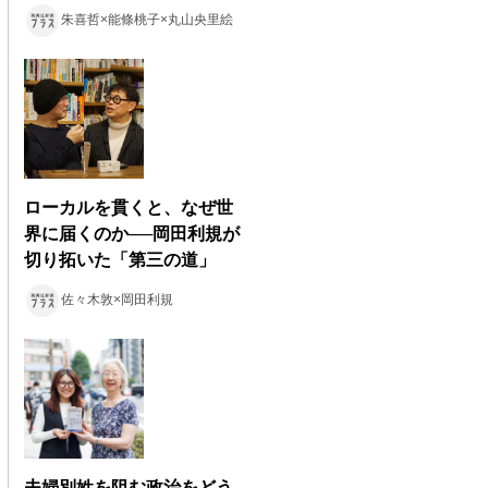
朱喜哲×能條桃子×丸山央里絵
ローカルを貫くと、なぜ世
界に届くのか──岡田利規が
切り拓いた「第三の道」
佐々木敦×岡田利規
夫婦別姓を阻む政治をどう