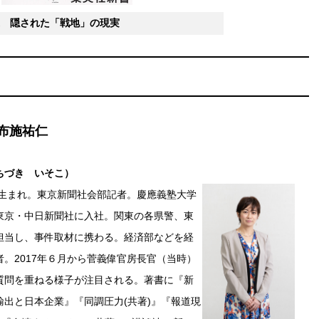
 隠された「戦地」の現実
布施祐仁
ちづき いそこ）
都生まれ。東京新聞社会部記者。慶應義塾大学
東京・中日新聞社に入社。関東の各県警、東
担当し、事件取材に携わる。経済部などを経
。2017年６月から菅義偉官房長官（当時）
質問を重ねる様子が注目される。著書に『新
輸出と日本企業』『同調圧力(共著)』『報道現