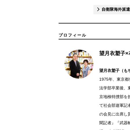
自衛隊海外派遣
プロフィール
望月衣塑子×
望月衣塑子（も
1975年、東京
法学部卒業後、
京地検特捜部を
て社会部遊軍記者
の会見に出席し
聞記者』『武器