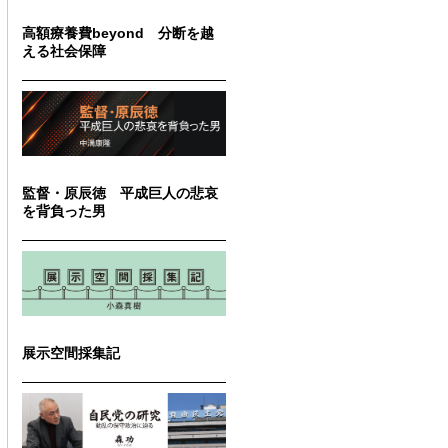
高額療養費beyond 分断を越
える社会保障
監督・原辰徳 平成巨人の悲哀
を背負った男
展示空間採集記