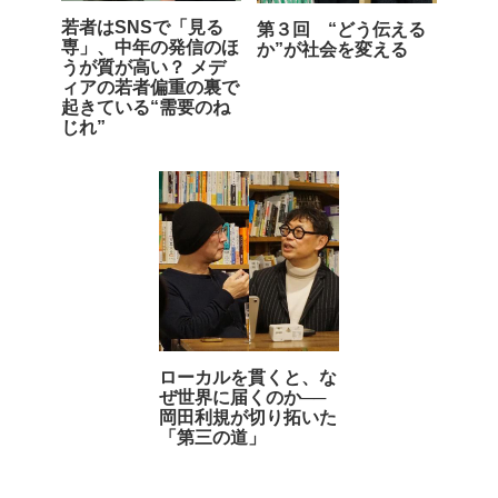
若者はSNSで「見る
第３回 “どう伝える
専」、中年の発信のほ
か”が社会を変える
うが質が高い？ メデ
ィアの若者偏重の裏で
起きている“需要のね
じれ”
ローカルを貫くと、な
ぜ世界に届くのか──
岡田利規が切り拓いた
「第三の道」