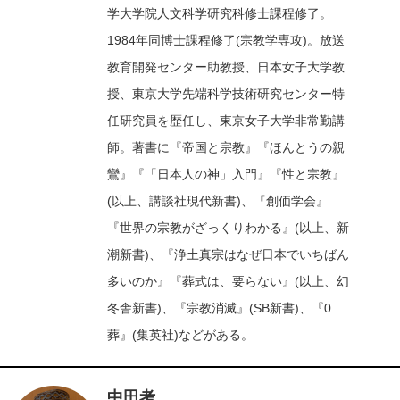
学大学院人文科学研究科修士課程修了。
1984年同博士課程修了(宗教学専攻)。放送
教育開発センター助教授、日本女子大学教
授、東京大学先端科学技術研究センター特
任研究員を歴任し、東京女子大学非常勤講
師。著書に『帝国と宗教』『ほんとうの親
鸞』『「日本人の神」入門』『性と宗教』
(以上、講談社現代新書)、『創価学会』
『世界の宗教がざっくりわかる』(以上、新
潮新書)、『浄土真宗はなぜ日本でいちばん
多いのか』『葬式は、要らない』(以上、幻
冬舎新書)、『宗教消滅』(SB新書)、『0
葬』(集英社)などがある。
中田考