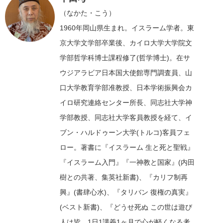
（なかた・こう）
1960年岡山県生まれ。イスラーム学者。東
京大学文学部卒業後、カイロ大学大学院文
学部哲学科博士課程修了(哲学博士)。在サ
ウジアラビア日本国大使館専門調査員、山
口大学教育学部准教授、日本学術振興会カ
イロ研究連絡センター所長、同志社大学神
学部教授、同志社大学客員教授を経て、イ
ブン・ハルドゥーン大学(トルコ)客員フェ
ロー。著書に『イスラーム 生と死と聖戦』
『イスラーム入門』『一神教と国家』(内田
樹との共著、集英社新書)、『カリフ制再
興』(書肆心水)、『タリバン 復権の真実』
(ベスト新書)、『どうせ死ぬ この世は遊び
人は皆 1日1講義1ヶ月で心が軽くなる考