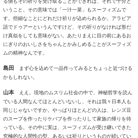
る側もその祈りを受け取ることができれば、それで十分と
いうこと。その意味では「一汁一菜」もスーフィズムで
す。些細なことにどれだけ祈りが込められるか。アラビア
語でドゥアーというんですけど、その祈りがなければ形だ
け真似をしても意味がない。あたりまえに目の前にあるお
にぎりのおいしさをちゃんとかみしめることがスーフィズ
ムの精神なんです。
島田
まず心を込めて一品作ってみるとちょっと近づける
かもしれない。
山本
ええ。現地のムスリム社会の中で、神秘哲学を読ん
でいる人間なんてほとんどいないし、それは我々日本人も
同じじゃないですか。やっぱりほとんどの人は、レンズ豆
のスープを作ったりケバブを作ったりして家族の帰りを待
っている。その中に実は、スーフィズムが受け継いできた
究極的な人間性の型、あるいは祈りというものが続いてい