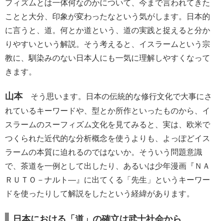
フィズムとは一体何なのかについて、今まで言われてきた
ことと大分、印象が変わったなという気がします。日本的
に言うと、道。何とか道という、道の実践と捉えると分か
りやすいという解説。そう考えると、イスラームという宗
教に、馴染みのない日本人にも一気に理解しやすくなって
きます。
山本
そう思います。日本の伝統的な修行文化で大事にさ
れているキーワードや、型とか所作といったものから、イ
スラームのスーフィズム文化を見てみると、実は、欧米で
つくられた近代的な分析概念を使うよりも、よっぽどイス
ラームの本質に迫れるのではないか。そういう問題意識
で、茶道を一例として出したり、あるいは少年漫画『ＮＡ
ＲＵＴＯ－ナルト―』に出てくる「先生」というキーワー
ドを使ったりして解説をしたという経緯があります。
日本における「道」の確立は武士社会から