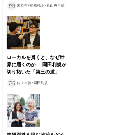
朱喜哲×能條桃子×丸山央里絵
ローカルを貫くと、なぜ世
界に届くのか──岡田利規が
切り拓いた「第三の道」
佐々木敦×岡田利規
夫婦別姓を阻む政治をどう