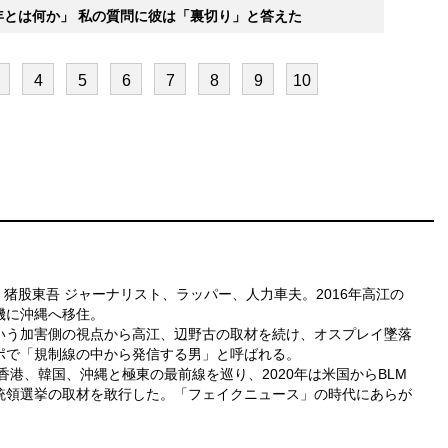
年とは何か」 私の質問に彼は「裏切り」と答えた
4
5
6
7
8
9
10
 猪股東吾 ジャーナリスト、ラッパー、人力車夫。
2016年高江の
機に沖縄へ移住。
いう加害側の視点から高江、辺野古の取材を続け、
オスプレイ墜落
ポで「規制線の中から発信する男」
と呼ばれる。
、香港、韓国、沖縄と極東の最前線を巡り、
2020年は米国からBLM
統領選挙の取材を敢行
した。「フェイクニュース」の時代にあらが