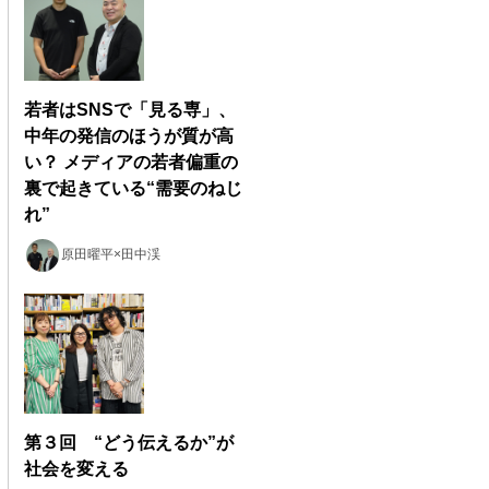
若者はSNSで「見る専」、
中年の発信のほうが質が高
い？ メディアの若者偏重の
裏で起きている“需要のねじ
れ”
原田曜平×田中渓
第３回 “どう伝えるか”が
社会を変える