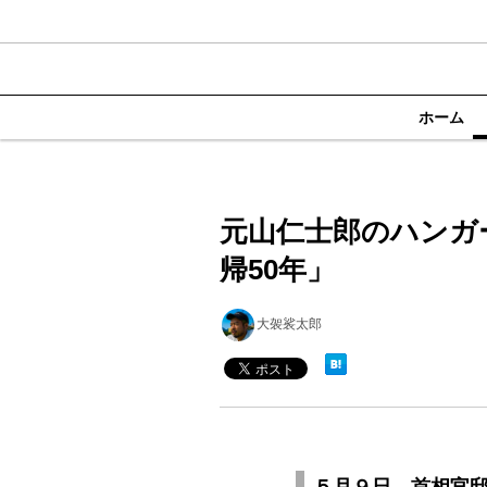
ホーム
元山仁士郎のハンガ
帰50年」
大袈裟太郎