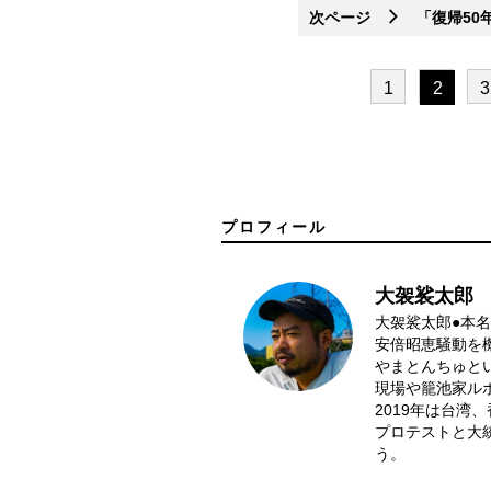
次ページ
「復帰50
1
2
3
プロフィール
大袈裟太郎
大袈裟太郎●本名
安倍昭恵騒動を
やまとんちゅと
現場や籠池家ル
2019年は台湾
プロテストと大
う。