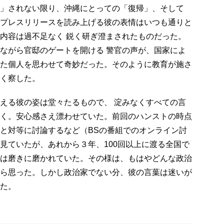
」されない限り、沖縄にとっての「復帰」、そして
プレスリリースを読み上げる彼の表情はいつも通りと
内容は過不足なく 鋭く研ぎ澄まされたものだった。
ながら官邸のゲートを開ける 警官の声が、国家によ
た個人を思わせて奇妙だった。そのように教育が施さ
なく察した。
える彼の姿は堂々たるもので、 淀みなくすべての言
く。安心感さえ漂わせていた。前回のハンストの時点
と対等に討論するなど（BSの番組でのオンライン討
見ていたが、あれから３年、100回以上に渡る全国で
は磨きに磨かれていた。その様は、もはやどんな政治
ら思った。しかし政治家でない分、彼の言葉は迷いが
た。