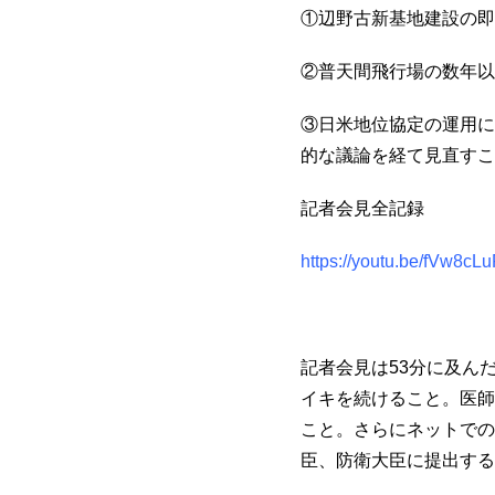
①辺野古新基地建設の即
②普天間飛行場の数年以
③日米地位協定の運用に
的な議論を経て見直すこ
記者会見全記録
https://youtu.be/fVw8cL
記者会見は53分に及ん
イキを続けること。医師
こと。さらにネットでの
臣、防衛大臣に提出する