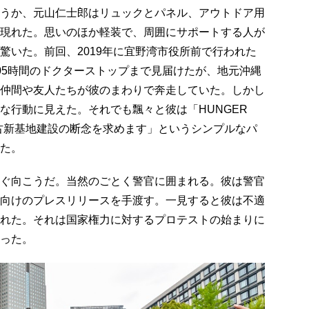
うか、元山仁士郎はリュックとパネル、アウトドア用
現れた。思いのほか軽装で、周囲にサポートする人が
驚いた。前回、2019年に宜野湾市役所前で行われた
05時間のドクターストップまで見届けたが、地元沖縄
仲間や友人たちが彼のまわりで奔走していた。しかし
な行動に見えた。それでも飄々と彼は「HUNGER
 辺野古新基地建設の断念を求めます」というシンプルなパ
た。
ぐ向こうだ。当然のごとく警官に囲まれる。彼は警官
向けのプレスリリースを手渡す。一見すると彼は不適
れた。それは国家権力に対するプロテストの始まりに
った。