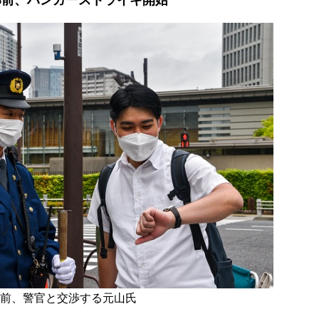
邸前、ハンガーストライキ開始
前、警官と交渉する元山氏