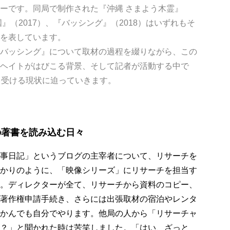
ーです。同局で制作された『沖縄 さまよう木霊』
国』（2017）、『バッシング』（2018）はいずれもそ
を表しています。
バッシング』について取材の過程を綴りながら、この
ヘイトがはびこる背景、そして記者が活動する中で
を受ける現状に迫っていきます。
の著書を読み込む日々
事日記」というブログの主宰者について、リサーチを
かりのように、「映像シリーズ」にリサーチを担当す
。ディレクターが全て、リサーチから資料のコピー、
著作権申請手続き、さらには出張取材の宿泊やレンタ
かんでも自分でやります。他局の人から「リサーチャ
？」と聞かれた時は苦笑しました。「はい、ざっと