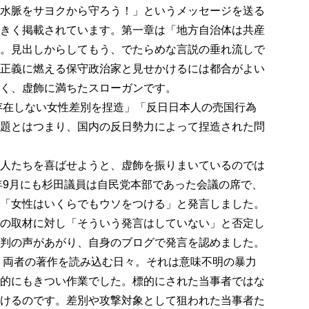
水脈をサヨクから守ろう！」というメッセージを送る
きく掲載されています。第一章は「地方自治体は共産
。見出しからしてもう、でたらめな言説の垂れ流しで
正義に燃える保守政治家と見せかけるには都合がよい
く、虚飾に満ちたスローガンです。
存在しない女性差別を捏造」「反日日本人の売国行為
題とはつまり、国内の反日勢力によって捏造された問
人たちを喜ばせようと、虚飾を振りまいているのでは
0年9月にも杉田議員は自民党本部であった会議の席で、
「女性はいくらでもウソをつける」と発言しました。
の取材に対し「そういう発言はしていない」と否定し
判の声があがり、自身のブログで発言を認めました。
、両者の著作を読み込む日々。それは意味不明の暴力
的にもきつい作業でした。標的にされた当事者ではな
けるのです。差別や攻撃対象として狙われた当事者た