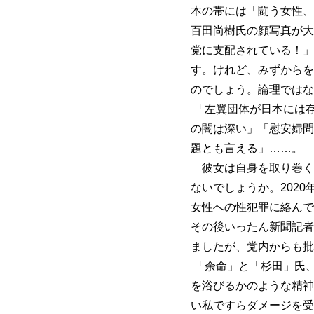
本の帯には「闘う女性、
百田尚樹氏の顔写真が大
党に支配されている！」
す。けれど、みずからを
のでしょう。論理ではな
「左翼団体が日本には
の闇は深い」「慰安婦問
題とも言える」……。
彼女は自身を取り巻く
ないでしょうか。202
女性への性犯罪に絡んで
その後いったん新聞記者
ましたが、党内からも批
「余命」と「杉田」氏
を浴びるかのような精神
い私ですらダメージを受