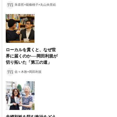
朱喜哲×能條桃子×丸山央里絵
ローカルを貫くと、なぜ世
界に届くのか──岡田利規が
切り拓いた「第三の道」
佐々木敦×岡田利規
夫婦別姓を阻む政治をどう