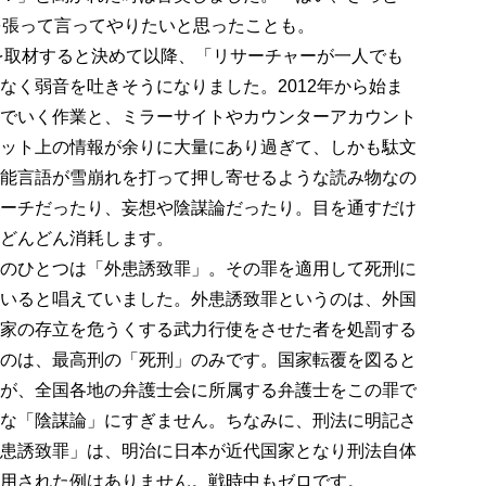
を張って言ってやりたいと思ったことも。
を取材すると決めて以降、「リサーチャーが一人でも
なく弱音を吐きそうになりました。2012年から始ま
でいく作業と、ミラーサイトやカウンターアカウント
ット上の情報が余りに大量にあり過ぎて、しかも駄文
能言語が雪崩れを打って押し寄せるような読み物なの
ーチだったり、妄想や陰謀論だったり。目を通すだけ
どんどん消耗します。
のひとつは「外患誘致罪」。その罪を適用して死刑に
いると唱えていました。外患誘致罪というのは、外国
家の存立を危うくする武力行使をさせた者を処罰する
のは、最高刑の「死刑」のみです。国家転覆を図ると
が、全国各地の弁護士会に所属する弁護士をこの罪で
な「陰謀論」にすぎません。ちなみに、刑法に明記さ
患誘致罪」は、明治に日本が近代国家となり刑法自体
用された例はありません。戦時中もゼロです。