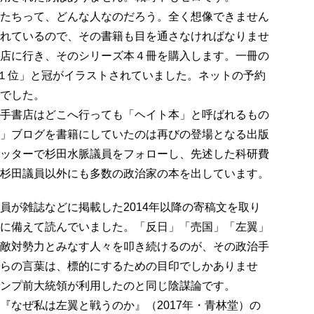
たちって、どんな人なのだろう。全く想像できません
れているので、その書籍も目を通さなければなりませ
店に行き、そのシリーズ本４冊を購入します。一冊の
総合１位」と冠がイラストされていました。ネットの予約
でした。
手書店はどこへ行っても「ヘイト本」と呼ばれるもの
」ブログを書籍にしていたのは再びの登場となる出版
ッターで杉田水脈議員をフォローし、先述した科研費
杉田議員以外にも多数の政治家の本を出しています。
員が雑誌などに掲載した2014年以降の寄稿文を取り
に備えて読んでいました。「反日」「売国」「左翼」
敵対勢力とみなす人々を叩き続けるのが、その政治手
らの言葉は、標的にするための目印でしかありませ
ンプ前大統領が利用したのと同じ陰謀論です。
なぜ私は左翼と戦うのか』（2017年・青林堂）の