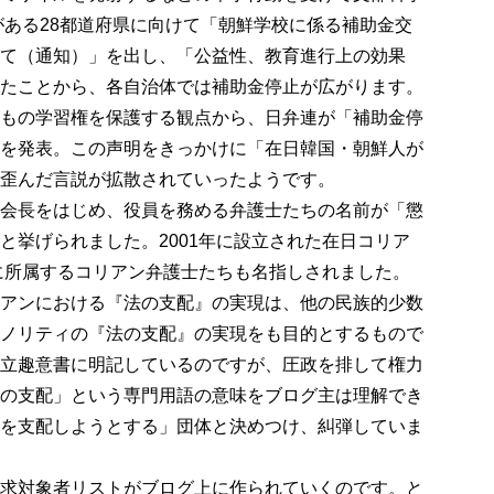
校がある28都道府県に向けて「朝鮮学校に係る補助金交
て（通知）」を出し、「公益性、教育進行上の効果
たことから、各自治体では補助金停止が広がります。
もの学習権を保護する観点から、日弁連が「補助金停
を発表。この声明をきっかけに「在日韓国・朝鮮人が
歪んだ言説が拡散されていったようです。
会長をはじめ、役員を務める弁護士たちの名前が「懲
と挙げられました。2001年に設立された在日コリア
Kに所属するコリアン弁護士たちも名指しされました。
アンにおける『法の支配』の実現は、他の民族的少数
ノリティの『法の支配』の実現をも目的とするもので
立趣意書に明記しているのですが、圧政を排して権力
の支配」という専門用語の意味をブログ主は理解でき
を支配しようとする」団体と決めつけ、糾弾していま
求対象者リストがブログ上に作られていくのです。と