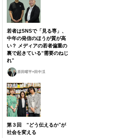
若者はSNSで「見る専」、
中年の発信のほうが質が高
い？ メディアの若者偏重の
裏で起きている“需要のねじ
れ”
原田曜平×田中渓
第３回 “どう伝えるか”が
社会を変える