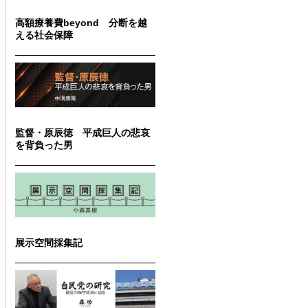
高額療養費beyond 分断を越
える社会保障
監督・原辰徳 平成巨人の悲哀
を背負った男
展示空間採集記