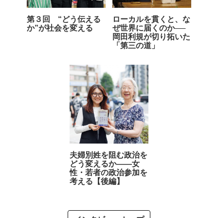
第３回 “どう伝える
ローカルを貫くと、な
か”が社会を変える
ぜ世界に届くのか──
岡田利規が切り拓いた
「第三の道」
夫婦別姓を阻む政治を
どう変えるか――女
性・若者の政治参加を
考える【後編】