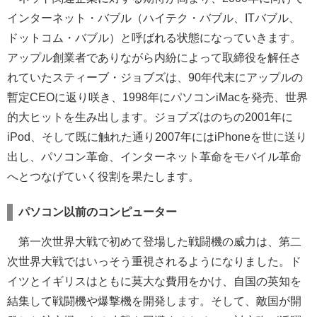
インターネット・バブル（ハイテク・バブル、ITバブル、
ドットコム・バブル）と呼ばれる状態になっていきます。
アップル創業者でありながら内紛によって取締役を解任さ
れていたスティーブ・ジョブズは、90年代末にアップルの
暫定CEOに返り咲き、1998年にパソコンiMacを発売、世界
的大ヒットを生み出します。ジョブズはのちの2001年に
iPod、そして既に触れた通り2007年にはiPhoneを世に送り
出し、パソコン革命、インターネット革命をモバイル革命
へとつなげていく役割を果たします。
パソコン以前のコンピューター
第一次世界大戦で初めて登場した戦闘機の威力は、第二
次世界大戦ではいっそう重視されるようになりました。ド
イツとイギリスはともに莫大な費用をかけ、自国の英知を
結集して戦闘機や爆撃機を開発します。そして、敵国が開