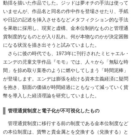
動揺を描いた作品でした。ジッドは夢オチの手法は使って
いませんが、作品名と同名の作中作を登場させたり、手紙
や日記の記述を挿入させるなどメタフィクション的な手法
を果敢に採用し、現実と虚構、金本位制的なものと管理通
貨制度的なものとが入り乱れ、何が本物なのかが決定困難
になる状況を描き出そうと試みていました。
さらに後の時代でも、1973年に刊行されたミヒャエル・
エンデの児童文学作品『モモ』では、人々から「無駄な時
間」を掠め取り葉巻のように燃やしてしまう「時間泥棒」
が登場します。エンデは膨張を続ける資本主義経済に疑問
を抱き、額面の価値が時間経過にともなって減っていく貨
幣を導入した経済理論を研究していました。
管理通貨制度と電子化が不可視化したもの
管理通貨制度に移行する前の制度である金本位制度など
の本位制度は、貨幣と貴金属とを交換する（兌換する）と