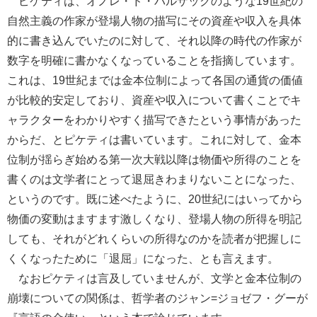
ピケティは、オノレ・ド・バルザックのような19世紀の
自然主義の作家が登場人物の描写にその資産や収入を具体
的に書き込んでいたのに対して、それ以降の時代の作家が
数字を明確に書かなくなっていることを指摘しています。
これは、19世紀までは金本位制によって各国の通貨の価値
が比較的安定しており、資産や収入について書くことでキ
ャラクターをわかりやすく描写できたという事情があった
からだ、とピケティは書いています。これに対して、金本
位制が揺らぎ始める第一次大戦以降は物価や所得のことを
書くのは文学者にとって退屈きわまりないことになった、
というのです。既に述べたように、20世紀にはいってから
物価の変動はますます激しくなり、登場人物の所得を明記
しても、それがどれくらいの所得なのかを読者が把握しに
くくなったために「退屈」になった、とも言えます。
なおピケティは言及していませんが、文学と金本位制の
崩壊についての関係は、哲学者のジャン=ジョゼフ・グーが