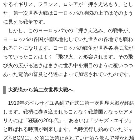
するイギリス、フランス、ロシアが「押さえ込もう」とし
た、第一次世界大戦はヨーロッパの地図の上ではそのよう
に見える戦争です。
しかし、このヨーロッパでの「押さえ込み」の戦争が、
ヨーロッパの各国が植民地化していた世界の各地でも戦わ
れることになります。ヨーロッパの戦争が世界各地に広が
っていったことはよく「飛び火」と形容されます。その飛
び火の広がる速さはまさに世界中を網目のように覆いつつ
あった電信の普及と発達によって加速されていたのです。
大恐慌から第二次世界大戦へ
1919年のベルサイユ条約で正式に第一次世界大戦が終結
します。戦禍に巻き込まれることなく戦勝国となったアメ
リカには「狂騒の20年代」、あるいは「ジャズ・エイジ」
と呼ばれる時期が到来します。当時流行し始めていたジャ
ズをBGMに、公的には禁止されていた酒を飲んで浮かれ騒