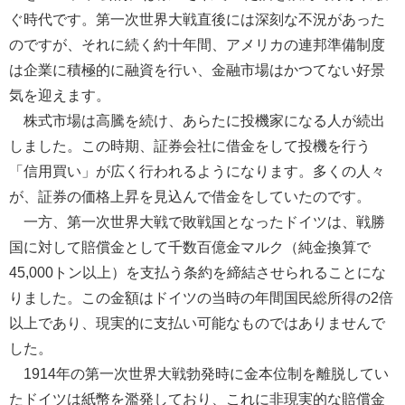
ぐ時代です。第一次世界大戦直後には深刻な不況があった
のですが、それに続く約十年間、アメリカの連邦準備制度
は企業に積極的に融資を行い、金融市場はかつてない好景
気を迎えます。
株式市場は高騰を続け、あらたに投機家になる人が続出
しました。この時期、証券会社に借金をして投機を行う
「信用買い」が広く行われるようになります。多くの人々
が、証券の価格上昇を見込んで借金をしていたのです。
一方、第一次世界大戦で敗戦国となったドイツは、戦勝
国に対して賠償金として千数百億金マルク（純金換算で
45,000トン以上）を支払う条約を締結させられることにな
りました。この金額はドイツの当時の年間国民総所得の2倍
以上であり、現実的に支払い可能なものではありませんで
した。
1914年の第一次世界大戦勃発時に金本位制を離脱してい
たドイツは紙幣を濫発しており、これに非現実的な賠償金