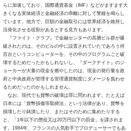
らに加速しており、国際通貨基金（IMF）などがますます大
きくなる実体経済と金融経済の乖離に対して警鐘を鳴らし
ています。他方で、巨額の金融取引には世界経済を維持し
活発化させる役割があるとする見方もあります。
『ファイト・クラブ』で金融センターの高層ビル群が爆
破されたのは、そのビルの中に設置されていたであろう何
百台というコンピューターを、その中のプログラムごと破
壊するためだったかもしれないし、『ダークナイト』のジ
ョーカーが大量の現金を燃やしたのは、現金の発行量を政
府と中央政府が管理する管理通貨制度にダメージを負わせ
るためだったのかもしれません。
なお、現代でも貨幣の破壊は罪に問われます。たとえば
日本には「貨幣損傷等取締法」という法律があり、貨幣を
損壊したり鋳潰したり、またはそのために集めたりする
と、「1年以下の懲役又は20万円以下の罰金」を課されま
す。1984年、フランスの人気歌手でプロデューサーでもあ