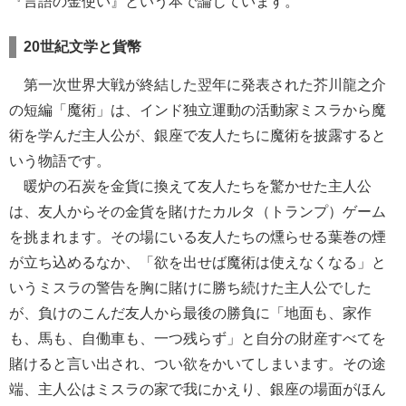
『言語の金使い』という本で論じています。
20世紀文学と貨幣
第一次世界大戦が終結した翌年に発表された芥川龍之介
の短編「魔術」は、インド独立運動の活動家ミスラから魔
術を学んだ主人公が、銀座で友人たちに魔術を披露すると
いう物語です。
暖炉の石炭を金貨に換えて友人たちを驚かせた主人公
は、友人からその金貨を賭けたカルタ（トランプ）ゲーム
を挑まれます。その場にいる友人たちの燻らせる葉巻の煙
が立ち込めるなか、「欲を出せば魔術は使えなくなる」と
いうミスラの警告を胸に賭けに勝ち続けた主人公でした
が、負けのこんだ友人から最後の勝負に「地面も、家作
も、馬も、自働車も、一つ残らず」と自分の財産すべてを
賭けると言い出され、つい欲をかいてしまいます。その途
端、主人公はミスラの家で我にかえり、銀座の場面がほん