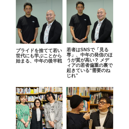
若者はSNSで「見る
プライドを捨てて若い
専」、中年の発信のほ
世代にも学ぶことから
うが質が高い？ メデ
始まる、中年の後半戦
ィアの若者偏重の裏で
起きている“需要のね
じれ”