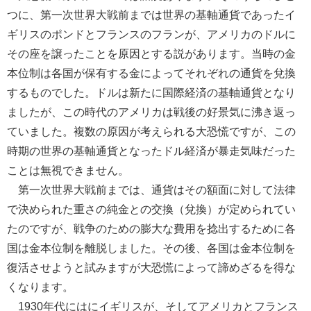
つに、第一次世界大戦前までは世界の基軸通貨であったイ
ギリスのポンドとフランスのフランが、アメリカのドルに
その座を譲ったことを原因とする説があります。当時の金
本位制は各国が保有する金によってそれぞれの通貨を兌換
するものでした。ドルは新たに国際経済の基軸通貨となり
ましたが、この時代のアメリカは戦後の好景気に沸き返っ
ていました。複数の原因が考えられる大恐慌ですが、この
時期の世界の基軸通貨となったドル経済が暴走気味だった
ことは無視できません。
第一次世界大戦前までは、通貨はその額面に対して法律
で決められた重さの純金との交換（兌換）が定められてい
たのですが、戦争のための膨大な費用を捻出するために各
国は金本位制を離脱しました。その後、各国は金本位制を
復活させようと試みますが大恐慌によって諦めざるを得な
くなります。
1930年代にはにイギリスが、そしてアメリカとフランス