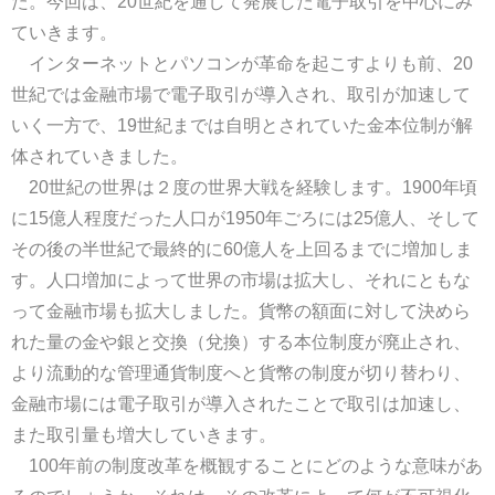
た。今回は、20世紀を通して発展した電子取引を中心にみ
ていきます。
インターネットとパソコンが革命を起こすよりも前、20
世紀では金融市場で電子取引が導入され、取引が加速して
いく一方で、19世紀までは自明とされていた金本位制が解
体されていきました。
20世紀の世界は２度の世界大戦を経験します。1900年頃
に15億人程度だった人口が1950年ごろには25億人、そして
その後の半世紀で最終的に60億人を上回るまでに増加しま
す。人口増加によって世界の市場は拡大し、それにともな
って金融市場も拡大しました。貨幣の額面に対して決めら
れた量の金や銀と交換（兌換）する本位制度が廃止され、
より流動的な管理通貨制度へと貨幣の制度が切り替わり、
金融市場には電子取引が導入されたことで取引は加速し、
また取引量も増大していきます。
100年前の制度改革を概観することにどのような意味があ