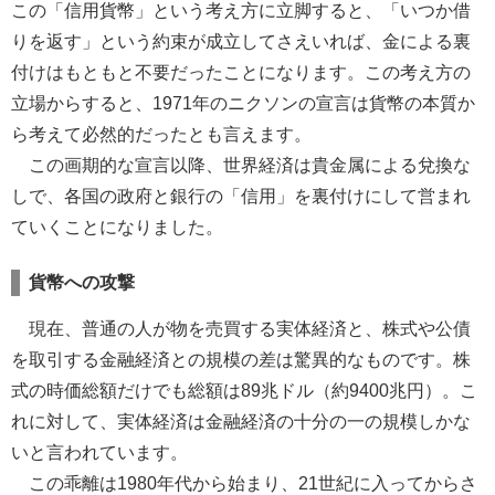
この「信用貨幣」という考え方に立脚すると、「いつか借
りを返す」という約束が成立してさえいれば、金による裏
付けはもともと不要だったことになります。この考え方の
立場からすると、1971年のニクソンの宣言は貨幣の本質か
ら考えて必然的だったとも言えます。
この画期的な宣言以降、世界経済は貴金属による兌換な
しで、各国の政府と銀行の「信用」を裏付けにして営まれ
ていくことになりました。
貨幣への攻撃
現在、普通の人が物を売買する実体経済と、株式や公債
を取引する金融経済との規模の差は驚異的なものです。株
式の時価総額だけでも総額は89兆ドル（約9400兆円）。こ
れに対して、実体経済は金融経済の十分の一の規模しかな
いと言われています。
この乖離は1980年代から始まり、21世紀に入ってからさ