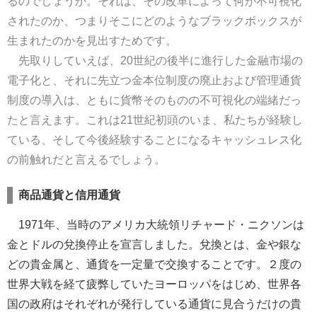
るのでしょうか。それは、その改革によって何が不可視化
されたのか、つまりそこにどのようなブラックボックスが
生まれたのかを見出すためです。
先取りしていえば、20世紀の後半に進行した金融市場の
電子化と、それに先立つ金本位制度の廃止および管理通貨
制度の導入は、ともに貨幣そのものの不可視化の端緒だっ
たと言えます。これは21世紀初頭のいま、私たちが経験し
ている、そして今後経験することになるキャッシュレス化
の前触れだと言えるでしょう。
商品通貨と信用通貨
1971年、当時のアメリカ大統領リチャード・ニクソンは
金とドルの兌換停止を宣言しました。兌換とは、金や銀な
どの貴金属と、通貨を一定量で交換することです。２度の
世界大戦を経て疲弊していたヨーロッパをはじめ、世界各
国の政府はそれぞれが発行している通貨に見合うだけの貴