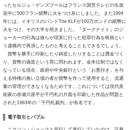
ったセルジュ・ゲンズブールはフランス国営テレビの生放
送中に500フラン紙幣に火をつけ灰にしました。また1994
年には、イギリスのバンドThe KLFが100万ポンドの紙幣に
火をつけ、その大半を焼きました。『ダークナイト』のジ
ョーカーの行為は彼らが現実に行った犯罪行為を映画とい
う虚構内で再演したものと考えることもできるでしょう。
貨幣を勝手に印刷したり鋳造したりすることは贋金づく
り、貨幣の偽造という罪に問われます。金本位制ではなく
なっている現在、政府や中央銀行という「お墨付き」を与
える特権の無い立場の者が貨幣を作って使用すると、流通
量の管理ができなくなるためです。これについては現代美
術家の赤瀬川原平が千円札の片面を印刷した作品が問題と
された1963年の「千円札裁判」が有名です。
電子取引とバブル
ニクソン・ショックと並行して進行していたのは、証券