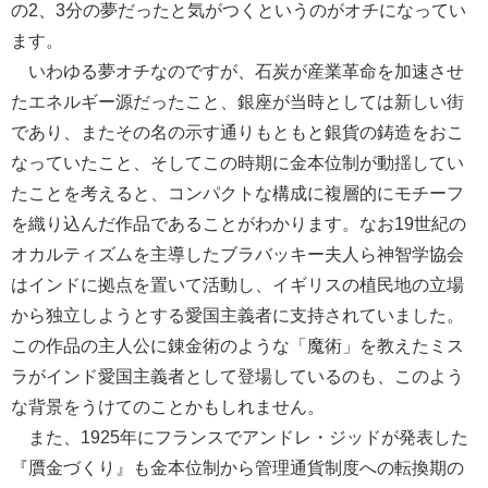
の2、3分の夢だったと気がつくというのがオチになってい
ます。
いわゆる夢オチなのですが、石炭が産業革命を加速させ
たエネルギー源だったこと、銀座が当時としては新しい街
であり、またその名の示す通りもともと銀貨の鋳造をおこ
なっていたこと、そしてこの時期に金本位制が動揺してい
たことを考えると、コンパクトな構成に複層的にモチーフ
を織り込んだ作品であることがわかります。なお19世紀の
オカルティズムを主導したブラバッキー夫人ら神智学協会
はインドに拠点を置いて活動し、イギリスの植民地の立場
から独立しようとする愛国主義者に支持されていました。
この作品の主人公に錬金術のような「魔術」を教えたミス
ラがインド愛国主義者として登場しているのも、このよう
な背景をうけてのことかもしれません。
また、1925年にフランスでアンドレ・ジッドが発表した
『贋金づくり』も金本位制から管理通貨制度への転換期の