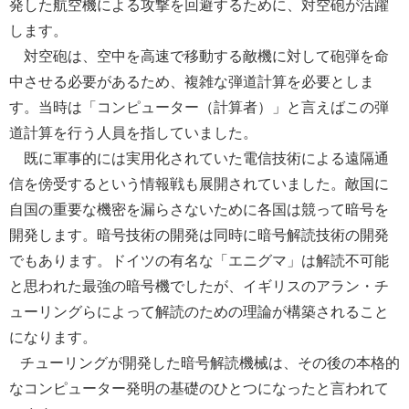
発した航空機による攻撃を回避するために、対空砲が活躍
します。
対空砲は、空中を高速で移動する敵機に対して砲弾を命
中させる必要があるため、複雑な弾道計算を必要としま
す。当時は「コンピューター（計算者）」と言えばこの弾
道計算を行う人員を指していました。
既に軍事的には実用化されていた電信技術による遠隔通
信を傍受するという情報戦も展開されていました。敵国に
自国の重要な機密を漏らさないために各国は競って暗号を
開発します。暗号技術の開発は同時に暗号解読技術の開発
でもあります。ドイツの有名な「エニグマ」は解読不可能
と思われた最強の暗号機でしたが、イギリスのアラン・チ
ューリングらによって解読のための理論が構築されること
になります。
チューリングが開発した暗号解読機械は、その後の本格的
なコンピューター発明の基礎のひとつになったと言われて