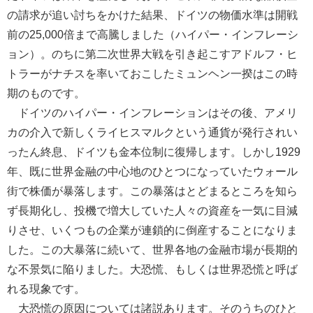
の請求が追い討ちをかけた結果、ドイツの物価水準は開戦
前の25,000倍まで高騰しました（ハイパー・インフレーシ
ョン）。のちに第二次世界大戦を引き起こすアドルフ・ヒ
トラーがナチスを率いておこしたミュンヘン一揆はこの時
期のものです。
ドイツのハイパー・インフレーションはその後、アメリ
カの介入で新しくライヒスマルクという通貨が発行されい
ったん終息、ドイツも金本位制に復帰します。しかし1929
年、既に世界金融の中心地のひとつになっていたウォール
街で株価が暴落します。この暴落はとどまるところを知ら
ず長期化し、投機で増大していた人々の資産を一気に目減
りさせ、いくつもの企業が連鎖的に倒産することになりま
した。この大暴落に続いて、世界各地の金融市場が長期的
な不景気に陥りました。大恐慌、もしくは世界恐慌と呼ば
れる現象です。
大恐慌の原因については諸説あります。そのうちのひと