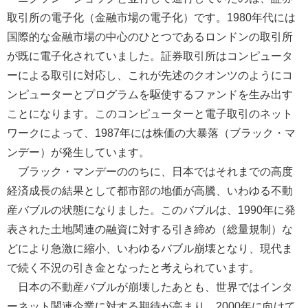
取引所の電子化（金融市場の電子化）です。1980年代には
国際的な金融市場の中心のひとつであるロンドンの取引所
が既に電子化されていました。証券取引所はコンピュータ
ーによる取引に対応し、これが先述のクオンツのようにコ
ンピューターとプログラムを駆使するファンドを生み出す
ことになります。このコンピューターと電子取引のネット
ワークによって、1987年には株価の大暴落（ブラック・マ
ンデー）が発生しています。
ブラック・マンデーののちに、日本ではそれまでの高度
経済成長の結果として都市部の地価が高騰、いわゆる不動
産バブルの状態になりました。このバブルは、1990年に発
表された土地関連の融資に対する引き締め（総量規制）な
どにより急激に縮小、いわゆるバブル崩壊となり、現代ま
で続く不況の引き金となったと考えられています。
日本の不動産バブルが崩壊したあとも、世界ではインタ
ーネット関連企業に対する期待が高まり、2000年に向けて