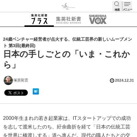
メニュー
検索
検索
24歳ベンチャー経営者が点火する、伝統工芸界の新しいムーブメン
ト 第3回(最終回)
日本の手しごとの「いま・これか
ら」
塚原龍雲
2024.12.31
2000年生まれの若き起業家は、ITスタートアップでの成功
を志して渡米したのち、紆余曲折を経て「日本の伝統工芸
を世界に橋渡しする」道へ進んだ。現代の職人たちとの交