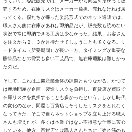
っていく。委託販売では、メーカーから商品を預かって販
売するため、在庫リスクはメーカー負担、売れなければ戻
ってくる。僕たちが採った委託形式でのネット通販では、
職人さん側に在庫があれば即納品だが、販売数も読めない
状況で常に即納できる工房は少なかった。結果、お客さん
を注文から２、３か月待たせてしまうことも多くなる。リ
ードタイム（所要期間）が長い一方、タイミングが重要な
贈答品などの需要も多い工芸品で、無在庫通販は難しかっ
たのだ。
そして、これは工芸産業全体の課題ともつながる。かつて
は産地問屋が企画・製造リスクを負担し、百貨店が買取で
在庫リスクを負担することも多かったという。しかし時代
の変化のなか、問屋も百貨店もそうしたリスクをとれなく
なってきた。そこで自らネットショップを立ち上げる職人
さんも増えたが、多くは本業ではない不得意な仕事に苦心
している。他方、百貨店では職人さんたちに「売れ筋のも