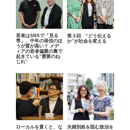
若者はSNSで「見る
第３回 “どう伝える
専」、中年の発信のほ
か”が社会を変える
うが質が高い？ メデ
ィアの若者偏重の裏で
起きている“需要のね
じれ”
ローカルを貫くと、な
夫婦別姓を阻む政治を