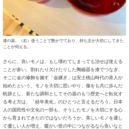
漆の器。（右）使うことで艶がでており、持ち主が大切にしてきた
ことが伺える。
さらに、良いモノは、もし壊れてしまっても治せば使える
ことが多い。割れたり欠けたりした陶磁器を漆でつなぎ、
そこに金の修飾を施す「金継ぎ」は安土桃山時代の茶人が
始めたという。モノを大切に思いやり、傷をも共に歩んだ
軌跡とし、新たな調和としてその器のもつ歴史へと転化す
る考え方は、「経年美化」のひとつと言えるだろう。日本
人の国民性や文化の一部も、そうしたモノを大切にする心
から育まれてきたのではないだろうか。美しいモノを通し
て優しい人が増え、暖かい世の中につながるなら良いなと