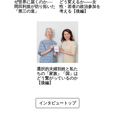
ぜ世界に届くのか──
どう変えるか――女
岡田利規が切り拓いた
性・若者の政治参加を
「第三の道」
考える【後編】
選択的夫婦別姓と私た
ちの「家族」「国」は
どう繋がっているのか
【後編】
インタビュートップ