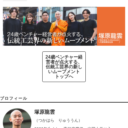
24歳ベンチャー経
営者が点火する、
伝統工芸界の新し
いムーブメント
トップへ
プロフィール
塚原龍雲
（つかはら りゅううん）