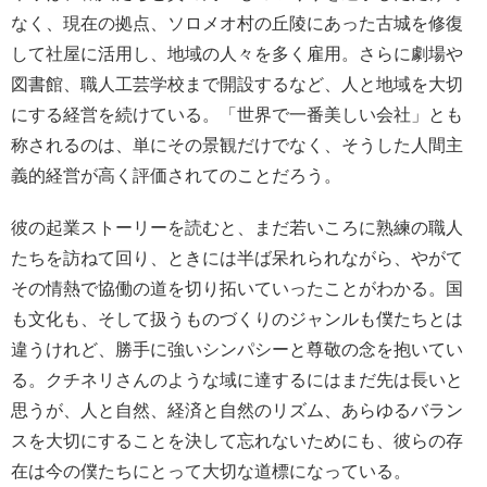
なく、現在の拠点、ソロメオ村の丘陵にあった古城を修復
して社屋に活用し、地域の人々を多く雇用。さらに劇場や
図書館、職人工芸学校まで開設するなど、人と地域を大切
にする経営を続けている。「世界で一番美しい会社」とも
称されるのは、単にその景観だけでなく、そうした人間主
義的経営が高く評価されてのことだろう。
彼の起業ストーリーを読むと、まだ若いころに熟練の職人
たちを訪ねて回り、ときには半ば呆れられながら、やがて
その情熱で協働の道を切り拓いていったことがわかる。国
も文化も、そして扱うものづくりのジャンルも僕たちとは
違うけれど、勝手に強いシンパシーと尊敬の念を抱いてい
る。クチネリさんのような域に達するにはまだ先は長いと
思うが、人と自然、経済と自然のリズム、あらゆるバラン
スを大切にすることを決して忘れないためにも、彼らの存
在は今の僕たちにとって大切な道標になっている。