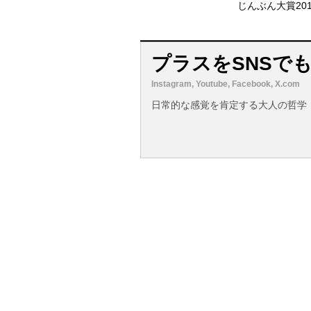
じんぶん大賞20
プラスをSNSで
Instagram, Youtube, Facebook, X.com
日常的な感覚を肯定する大人の哲学