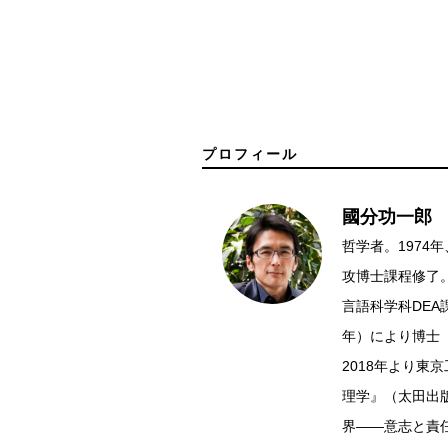
プロフィール
國分功一郎
哲学者。197
攻博士課程修了
言語科学科DEA
年）により博士
2018年より
理学』（太田出
界――意志と責