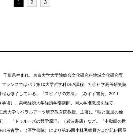
1
2
3
4年、千葉県生まれ。東京大学大学院総合文化研究科地域文化研究専
。フランスではパリ第10大学哲学科DEA課程、社会科学高等研究院
課程も修了している。『スピノザの方法』（みすず書房、2011
（学術）。高崎経済大学経済学部講師、同大学准教授を経て、
東京工業大学リベラルアーツ研究教育院教授。主著に『暇と退屈の倫
版）、『ドゥルーズの哲学原理』（岩波書店）など。『中動態の世
任の考古学』（医学書院）により第16回小林秀雄賞および紀伊國屋