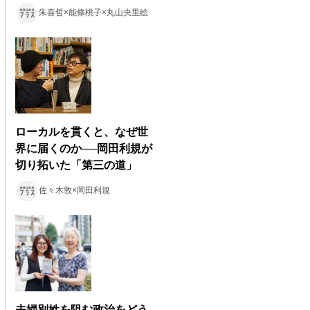
朱喜哲×能條桃子×丸山央里絵
ローカルを貫くと、なぜ世
界に届くのか──岡田利規が
切り拓いた「第三の道」
佐々木敦×岡田利規
夫婦別姓を阻む政治をどう