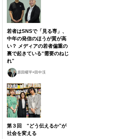
若者はSNSで「見る専」、
中年の発信のほうが質が高
い？ メディアの若者偏重の
裏で起きている“需要のねじ
れ”
原田曜平×田中渓
第３回 “どう伝えるか”が
社会を変える