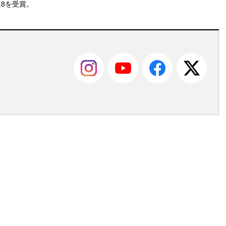
18を受賞。
も