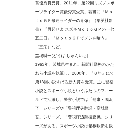
賞優秀賞受賞。2011年、第22回ミズノスポ
ーツライター賞優秀賞受賞。著書に『Ｍｏ
ｔｏＧＰ最速ライダーの肖像』（集英社新
書）『再起せよ スズキＭｏｔｏＧＰの一七
五二日』『ＭｏｔｏＧＰでメシを喰う』
（三栄）など。
堂場瞬一(どうば しゅんいち)
1963年、茨城県生まれ。新聞社勤務のかた
わら小説を執筆し、2000年、『８年』にて
第13回小説すばる新人賞を受賞。主に警察
小説とスポーツ小説というふたつのフィー
ルドで活躍し、警察小説では「刑事・鳴沢
了」シリーズや「警視庁失踪課・高城賢
吾」シリーズ、「警視庁追跡捜査係」シリ
ーズがある。スポーツ小説は箱根駅伝を扱