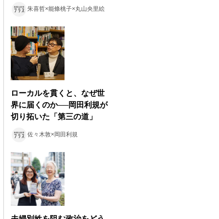
朱喜哲×能條桃子×丸山央里絵
ローカルを貫くと、なぜ世
界に届くのか──岡田利規が
切り拓いた「第三の道」
佐々木敦×岡田利規
夫婦別姓を阻む政治をどう