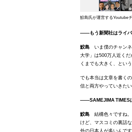
鮫島氏が運営するYoutubeチャ
――もう新聞社はライバ
鮫島
いま僕のチャンネル
大学」は500万人近く
くまでも大きく、という
でも本当は文章を書くの
信と両方やっていきたい
――SAMEJIMA TI
鮫島
結構色々ですね。
けど、マスコミの裏話な
外の日本人が多いんです