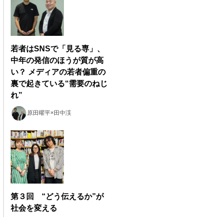
若者はSNSで「見る専」、
中年の発信のほうが質が高
い？ メディアの若者偏重の
裏で起きている“需要のねじ
れ”
原田曜平×田中渓
第３回 “どう伝えるか”が
社会を変える