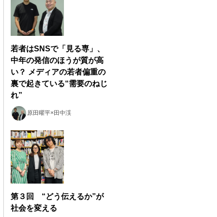
若者はSNSで「見る専」、
中年の発信のほうが質が高
い？ メディアの若者偏重の
裏で起きている“需要のねじ
れ”
原田曜平×田中渓
第３回 “どう伝えるか”が
社会を変える