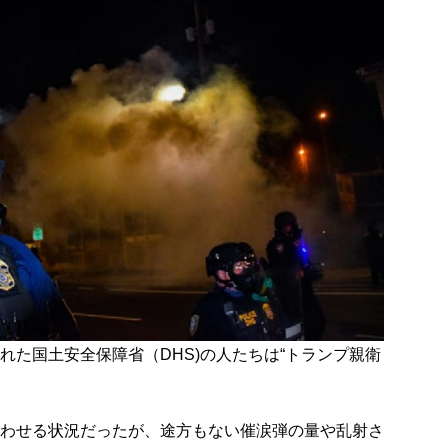
れた国土安全保障省（DHS)の人たちは“トランプ親衛
わせる状況だったが、途方もない催涙弾の量や乱射さ