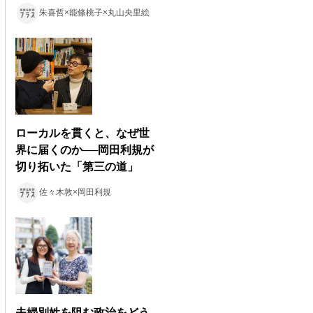
朱喜哲×能條桃子×丸山央里絵
ローカルを貫くと、なぜ世
界に届くのか──岡田利規が
切り拓いた「第三の道」
佐々木敦×岡田利規
夫婦別姓を阻む政治をどう