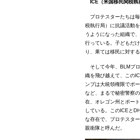
ICE（
米国移民関税執
プロテスターたちは毎
税執行局）に抗議活動を
うようになった組織で、
行っている。子どもだけ
り、果ては移民に対する
そして今年、BLMプ
織を飛び越えて、このI
ンプは大統領権限でポー
など、まるで秘密警察の
在、オレゴン州とポート
している。このICEと
な存在で、プロテスター
親衛隊と呼んだ。