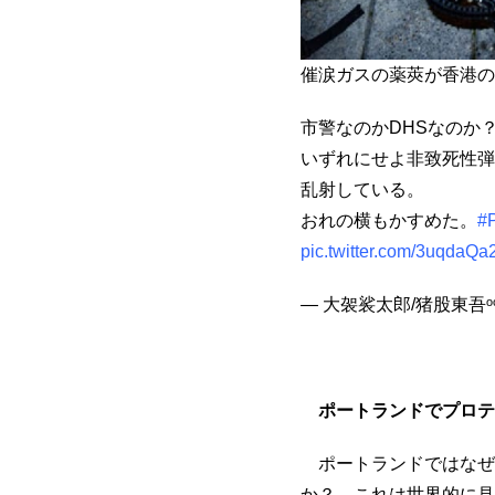
催涙ガスの薬莢が香港の
市警なのかDHSなのか
いずれにせよ非致死性弾
乱射している。
おれの横もかすめた。
#
pic.twitter.com/3uqdaQa
— 大袈裟太郎/猪股東吾ᵒᵒᵍᵉˢᵃ
ポートランドでプロテ
ポートランドではなぜ
か？ これは世界的に見