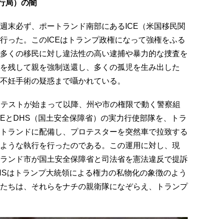
行局）の闇
週末必ず、ポートランド南部にあるICE（米国移民関
行った。このICEはトランプ政権になって強権をふる
多くの移民に対し違法性の高い逮捕や暴力的な捜査を
を残して親を強制送還し、多くの孤児を生み出した
不妊手術の疑惑まで囁かれている。
ロテストが始まって以降、州や市の権限で動く警察組
CEとDHS（国土安全保障省）の実力行使部隊を、トラ
トランドに配備し、プロテスターを突然車で拉致する
ような執行を行ったのである。この運用に対し、現
ランド市が国土安全保障省と司法省を憲法違反で提訴
DHSはトランプ大統領による権力の私物化の象徴のよう
たちは、それらをナチの親衛隊になぞらえ、トランプ