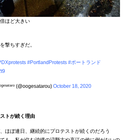
倍ほど大きい
？
を撃ちすぎだ。
PDXprotests
#PortlandProtests
#ポートランド
2t9
ᵗᵃʳᵒ (@oogesatarou)
October 18, 2020
ストが続く理由
、ほぼ連日、継続的にプロテストが続くのだろう
ても、私が住む沖縄の辺野古や高江の他に例がないの