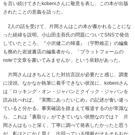
を言い続けてきたkobeniさんに敬意を表し、この本が出版
されたことの意義を語った。
2人の話を受けて、片岡さんはこの本が書かれることにな
った経緯を説明。小山田圭吾氏の問題についてSNSで発信
していたところ、『小沢健二の帰還』（宇野維正）の編集
も務めた岩波書店の編集者から、「プラットフォームの
noteで文章を書いてみませんか」という依頼があった。
片岡さんはきちんとした対抗言説が必要だと感じ、調査
に没頭。なかなか執筆に着手できない状況に、kobeniさん
は「ロッキング・オン・ジャパンとクイック・ジャパンを
読み比べれば、『実際にあったいじめ』の記述が食い違っ
ていると分かる。事実確認を踏まえて報道するのが常識な
ら、これは『裏取り』ができていない状態なのでは？ 片
岡さんはもっと深く、丁寧に調べて発表したかったと思う
が、私はとにかく早く、出回っている情報がそもそもおか