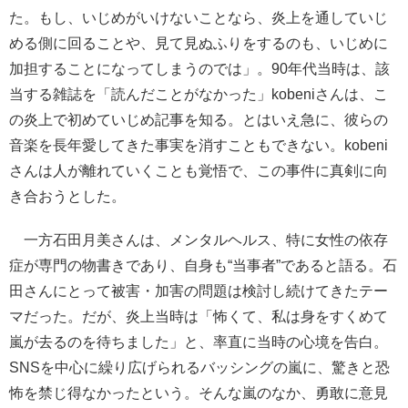
た。もし、いじめがいけないことなら、炎上を通していじ
める側に回ることや、見て見ぬふりをするのも、いじめに
加担することになってしまうのでは」。90年代当時は、該
当する雑誌を「読んだことがなかった」kobeniさんは、こ
の炎上で初めていじめ記事を知る。とはいえ急に、彼らの
音楽を長年愛してきた事実を消すこともできない。kobeni
さんは人が離れていくことも覚悟で、この事件に真剣に向
き合おうとした。
一方石田月美さんは、メンタルヘルス、特に女性の依存
症が専門の物書きであり、自身も“当事者”であると語る。石
田さんにとって被害・加害の問題は検討し続けてきたテー
マだった。だが、炎上当時は「怖くて、私は身をすくめて
嵐が去るのを待ちました」と、率直に当時の心境を告白。
SNSを中心に繰り広げられるバッシングの嵐に、驚きと恐
怖を禁じ得なかったという。そんな嵐のなか、勇敢に意見