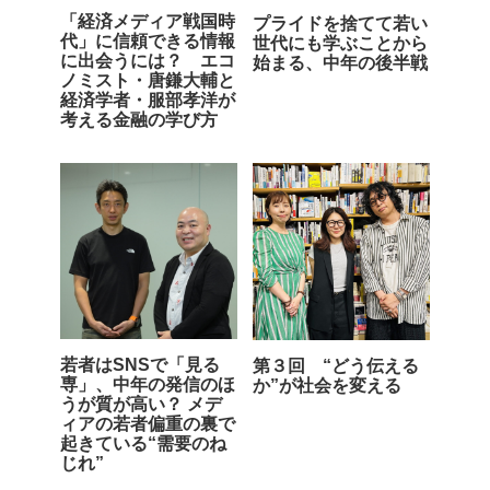
「経済メディア戦国時
プライドを捨てて若い
代」に信頼できる情報
世代にも学ぶことから
に出会うには？ エコ
始まる、中年の後半戦
ノミスト・唐鎌大輔と
経済学者・服部孝洋が
考える金融の学び方
若者はSNSで「見る
第３回 “どう伝える
専」、中年の発信のほ
か”が社会を変える
うが質が高い？ メデ
ィアの若者偏重の裏で
起きている“需要のね
じれ”