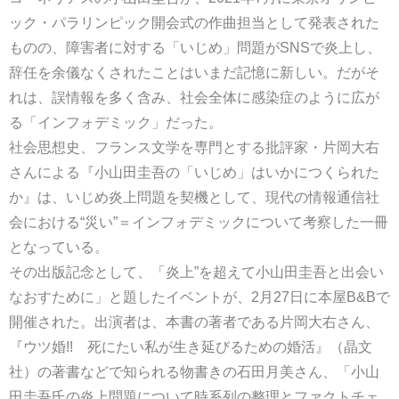
ック・パラリンピック開会式の作曲担当として発表された
ものの、障害者に対する「いじめ」問題がSNSで炎上し、
辞任を余儀なくされたことはいまだ記憶に新しい。だがそ
れは、誤情報を多く含み、社会全体に感染症のように広が
る「インフォデミック」だった。
社会思想史、フランス文学を専門とする批評家・片岡大右
さんによる『小山田圭吾の「いじめ」はいかにつくられた
か』は、いじめ炎上問題を契機として、現代の情報通信社
会における“災い”＝インフォデミックについて考察した一冊
となっている。
その出版記念として、「炎上”を超えて小山田圭吾と出会い
なおすために」と題したイベントが、2月27日に本屋B&Bで
開催された。出演者は、本書の著者である片岡大右さん、
『ウツ婚!! 死にたい私が生き延びるための婚活』（晶文
社）の著書などで知られる物書きの石田月美さん、「小山
田圭吾氏の炎上問題について時系列の整理とファクトチェ