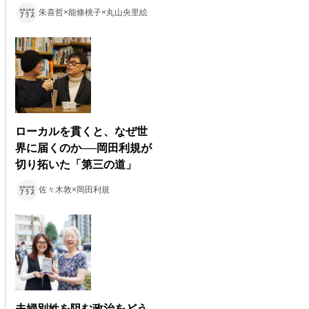
朱喜哲×能條桃子×丸山央里絵
ローカルを貫くと、なぜ世
界に届くのか──岡田利規が
切り拓いた「第三の道」
佐々木敦×岡田利規
夫婦別姓を阻む政治をどう