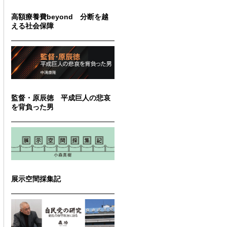
高額療養費beyond 分断を越
える社会保障
監督・原辰徳 平成巨人の悲哀
を背負った男
展示空間採集記