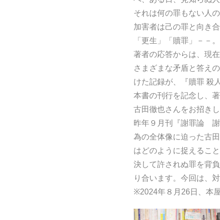
それは何の罪もない人の
加害者は己の罪と向き合
「更生」「贖罪」－－。
著者の応答からは、現在
さまざまな矛盾と答えの
けた記録が、『贖罪 殺
本書の刊行を記念し、著
古田徹也さんをお招きし
昨年９月刊『謝罪論 謝
為の全体像に迫った古田
はどのように捉えること
決して許されぬ罪を背負
り合います。今回は、対
※2024年８月26日、