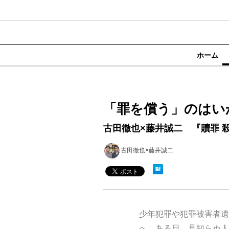
ホーム
「罪を償う」のはい
古田徹也×藤井誠二 『贖罪 
古田徹也×藤井誠二
少年犯罪や犯罪被害者遺
へ、ある日、見知らぬ人