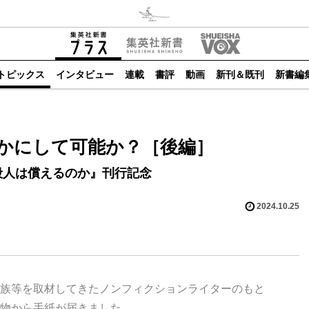
トピックス
インタビュー
連載
書評
動画
新刊＆既刊
新書編
かにして可能か？［後編］
殺人は償えるのか』刊行記念
2024.10.25
族等を取材してきたノンフィクションライターのもと
物から手紙が届きました。