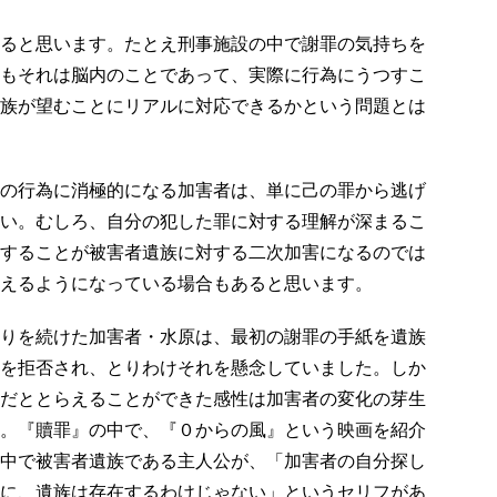
ると思います。たとえ刑事施設の中で謝罪の気持ちを
もそれは脳内のことであって、実際に行為にうつすこ
族が望むことにリアルに対応できるかという問題とは
の行為に消極的になる加害者は、単に己の罪から逃げ
い。むしろ、自分の犯した罪に対する理解が深まるこ
することが被害者遺族に対する二次加害になるのでは
えるようになっている場合もあると思います。
りを続けた加害者・水原は、最初の謝罪の手紙を遺族
を拒否され、とりわけそれを懸念していました。しか
だととらえることができた感性は加害者の変化の芽生
。『贖罪』の中で、『０からの風』という映画を紹介
中で被害者遺族である主人公が、「加害者の自分探し
に、遺族は存在するわけじゃない」というセリフがあ