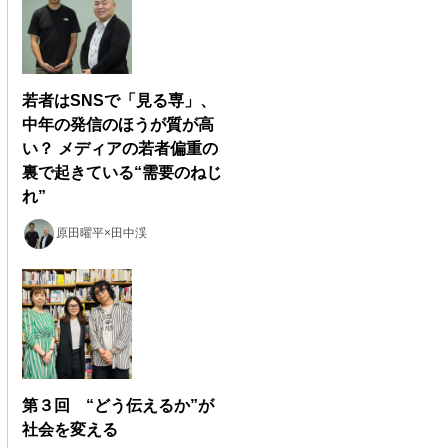
若者はSNSで「見る専」、
中年の発信のほうが質が高
い？ メディアの若者偏重の
裏で起きている“需要のねじ
れ”
原田曜平×田中渓
第３回 “どう伝えるか”が
社会を変える