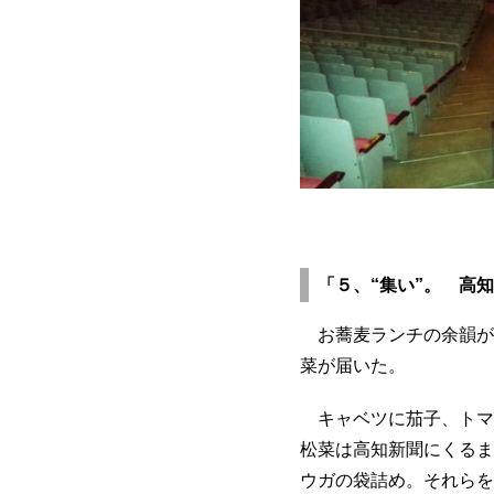
「５、“集い”。 高
お蕎麦ランチの余韻が
菜が届いた。
キャベツに茄子、トマ
松菜は高知新聞にくるま
ウガの袋詰め。それらを