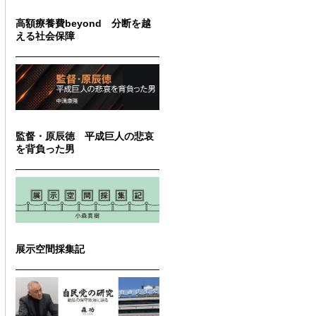
高額療養費beyond 分断を越
える社会保障
監督・原辰徳 平成巨人の悲哀
を背負った男
展示空間採集記