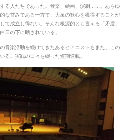
する人たちであった。音楽、絵画、演劇……。あらゆ
的な営みである一方で、大衆の歓心を獲得することが
して成立し得ない。そんな根源的とも言える「矛盾」
白日の下に晒されている。
の音楽活動を続けてきたあるピアニストもまた、この
いる。実践の日々を綴った短期連載。