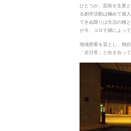
ひとつが、芸術を生業と
る創作活動は極めて個人
できぬ限りは生活の糧と
が今、コロナ禍によって
地域密着を旨とし、独自
「非日常」と向き合って