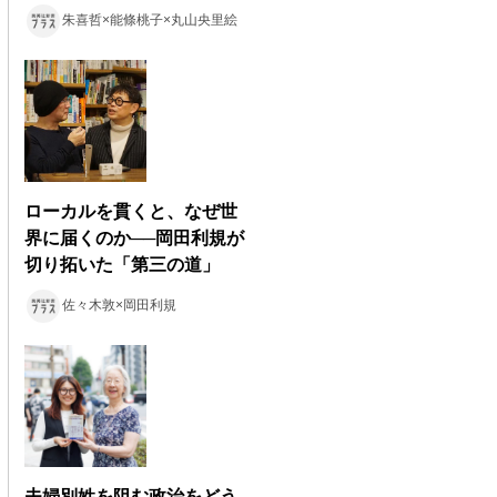
朱喜哲×能條桃子×丸山央里絵
ローカルを貫くと、なぜ世
界に届くのか──岡田利規が
切り拓いた「第三の道」
佐々木敦×岡田利規
夫婦別姓を阻む政治をどう