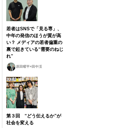
若者はSNSで「見る専」、
中年の発信のほうが質が高
い？ メディアの若者偏重の
裏で起きている“需要のねじ
れ”
原田曜平×田中渓
第３回 “どう伝えるか”が
社会を変える