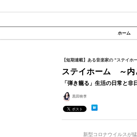
ホーム
【短期連載】ある音楽家の "ステイホー
ステイホーム ～内
「弾き籠る」生活の日常と非
黒田映李
新型コロナウイルスが猛